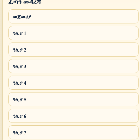
ፈጣን መዳረሻ
መጀመሪያ
ዓሊያ 1
ዓሊያ 2
ዓሊያ 3
ዓሊያ 4
ዓሊያ 5
ዓሊያ 6
ዓሊያ 7