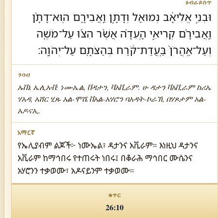
וּבְנֵ֣י אֱלִיאָ֔ב נְמוּאֵ֖ל וְדָתָ֣ן וַֽאֲבִירָ֑ם הֽוּא־דָתָ֨ן
וַֽאֲבִירָ֜ם קְרִיאֵ֣י הָֽעֵדָ֗ה אֲשֶׁ֨ר הִצּ֜וּ עַל־מֹשֶׁ֤ה
וְעַל־אַֽהֲרֹן֙ בַּֽעֲדַת־קֹ֔רַח בְּהַצֹּתָ֖ם עַל־יְהֹוָֽה׃
ኡቨኔ ኤሊአቭ: ነሙኤል, ቨዳታን, ቫአቪራም. ሁ ዳታን ቫአቪራም ከሪኤ
ሃአዳ, አሸር ሂጹ አል-ሞሼ ቨአል-አሃሮን ባአዳት-ኮራኽ, በሃጾታም አል-
አዶናኢ.
የኤሊያብም ልጆች፦ ነሙኤል፣ ዳታንና አቪራም። እነዚህ ዳታንና
አቪራም ከማኅበሩ የተጠሩት ነበሩ፤ በቆራሕ ማኅበር ሙሴንና
አሃሮንን ተቃወሙ፣ አዶናይንም ተቃወሙ።
26:10