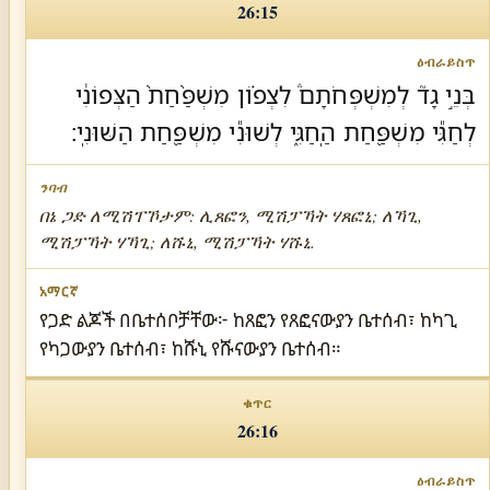
26:15
בְּנֵ֣י גָד֘ לְמִשְׁפְּחֹתָם֒ לִצְפ֗וֹן מִשְׁפַּ֨חַת֙ הַצְּפוֹנִ֔י
לְחַגִּ֕י מִשְׁפַּ֖חַת הַֽחַגִּ֑י לְשׁוּנִ֕י מִשְׁפַּ֖חַת הַשּׁוּנִֽי׃
በኔ ጋድ ለሚሽፐኾታም: ሊጸፎን, ሚሽፓኻት ሃጸፎኒ; ለኻጊ,
ሚሽፓኻት ሃኻጊ; ለሹኒ, ሚሽፓኻት ሃሹኒ.
የጋድ ልጆች በቤተሰቦቻቸው፦ ከጸፎን የጸፎናውያን ቤተሰብ፣ ከካጊ
የካጋውያን ቤተሰብ፣ ከሹኒ የሹናውያን ቤተሰብ።
26:16