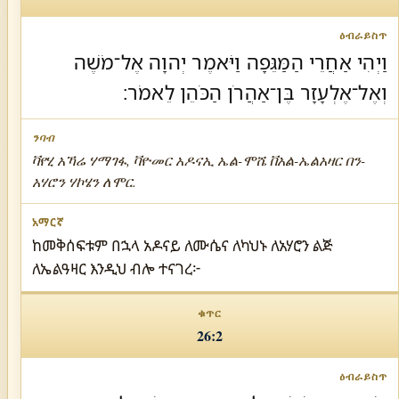
וַיְהִי אַחֲרֵי הַמַּגֵּפָה וַיֹּאמֶר יְהוָה אֶל־מֹשֶׁה
וְאֶל־אֶלְעָזָר בֶּן־אַהֲרֹן הַכֹּהֵן לֵאמֹר׃
ቫየሂ አኻሬ ሃማገፋ, ቫዮመር አዶናኢ ኤል-ሞሼ ቨአል-ኤልአዛር በን-
አሃሮን ሃኮሄን ለሞር.
ከመቅሰፍቱም በኋላ አዶናይ ለሙሴና ለካህኑ ለአሃሮን ልጅ
ለኤልዓዛር እንዲህ ብሎ ተናገረ፦
26:2