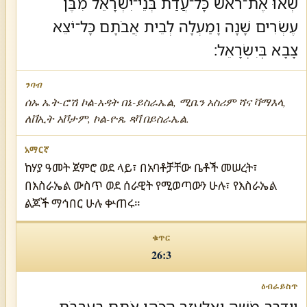
שְׂאוּ אֶת־רֹאשׁ כָּל־עֲדַת בְּנֵי־יִשְׂרָאֵל מִבֶּן
עֶשְׂרִים שָׁנָה וָמַעְלָה לְבֵית אֲבֹתָם כָּל־יֹצֵא
צָבָא בְּיִשְׂרָאֵל׃
ሰኡ ኤት-ሮሽ ኮል-አዳት በኔ-ይስራኤል, ሚቤን አስሪም ሻና ቫማእላ,
ለቨኢት አቮታም, ኮል-ዮጼ ጻቫ በይስራኤል.
ከሃያ ዓመት ጀምሮ ወደ ላይ፣ በአባቶቻቸው ቤቶች መሠረት፣
በእስራኤል ውስጥ ወደ ሰራዊት የሚወጣውን ሁሉ፣ የእስራኤል
ልጆች ማኅበር ሁሉ ቍጠሩ።
26:3
וַיְדַבֵּר מֹשֶׁה וְאֶלְעָזָר הַכֹּהֵן אֹתָם בְּעַרְבֹת