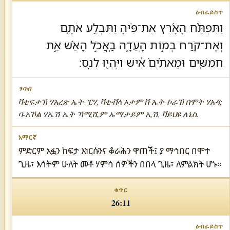
וַתִּפְתַּ֨ח הָאָ֜רֶץ אֶת־פִּ֗יהָ וַתִּבְלַ֥ע אֹתָ֛ם
וְאֶת־קֹ֖רַח בְּמ֣וֹת הָֽעֵדָ֑ה בַּֽאֲכֹ֣ל הָאֵ֗שׁ אֵ֣ת
חֲמִשִּׁ֤ים וּמָאתַ֨יִם֙ אִ֔ישׁ וַיִּֽהְי֖וּ לְנֵֽס׃
ቫቲፍታኽ ሃአረጽ ኤት-ፒሃ, ቫቲቭላ ኦታም ቨ-ኤት-ኮራኽ በሞት ሃአዳ;
ባ-አኾል ሃኤሽ ኤት ኻሚሺም ኡማታይም ኢሽ, ቫይህዩ ለኔስ.
ምድርም አፏን ከፍታ እነርሱንና ቆራሕን ዋጠች፤ ያ ማኅበር በሞተ
ጊዜ፣ እሳትም ሁለት መቶ ሃምሳ ሰዎችን በበላ ጊዜ፣ ለምልክት ሆኑ።
26:11