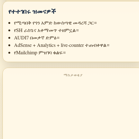
የተተገበሩ ዝመናዎች
የሚጣበቅ የጎን አምድ ከውስጣዊ መዳረሻ ጋር።
የSH ራስጌና አቀማመጥ ተዘምኗል።
AUDI7 በመቃኛ ድምፅ።
AdSense + Analytics + live-counter ተጠብቀዋል።
የMailchimp ምዝገባ ቁልፍ።
ማስታወቂያ