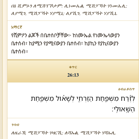
በኔ ሺምኦን ለሚሽፐኾታም: ሊነሙኤል, ሚሽፓኻት ሃነሙኤሊ;
ለያሚን, ሚሽፓኻት ሃያሚኒ; ለያኺን, ሚሽፓኻት ሃያኺኒ.
የሺምዖን ልጆች በቤተሰቦቻቸው፦ ከነሙኤል የነሙኤላውያን
ቤተሰብ፣ ከያሚን የያሚናውያን ቤተሰብ፣ ከያኪን የያኪናውያን
ቤተሰብ።
26:13
לְזֶ֕רַח מִשְׁפַּ֖חַת הַזַּרְחִ֑י לְשָׁא֕וּל מִשְׁפַּ֖חַת
הַשָּֽׁאוּלִֽי׃
ለዜራኽ, ሚሽፓኻት ሃዛርኺ; ለሻኡል, ሚሽፓኻት ሃሻኡሊ.