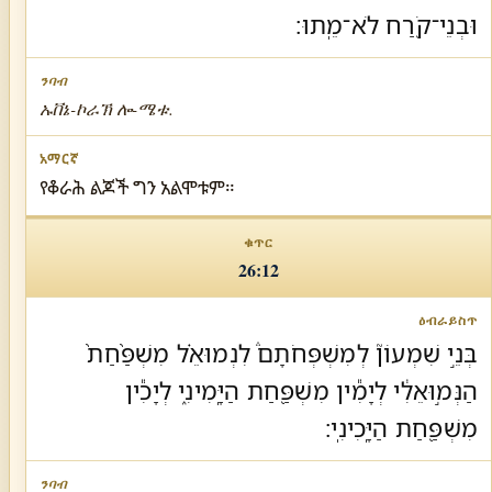
וּבְנֵי־קֹ֖רַח לֹא־מֵֽתוּ׃
ኡቨኔ-ኮራኽ ሎ-ሜቱ.
የቆራሕ ልጆች ግን አልሞቱም።
26:12
בְּנֵ֣י שִׁמְעוֹן֘ לְמִשְׁפְּחֹתָם֒ לִנְמוּאֵ֗ל מִשְׁפַּ֨חַת֙
הַנְּמ֣וּאֵלִ֔י לְיָמִ֕ין מִשְׁפַּ֖חַת הַיָּֽמִינִ֑י לְיָכִ֕ין
מִשְׁפַּ֖חַת הַיָּֽכִינִֽי׃