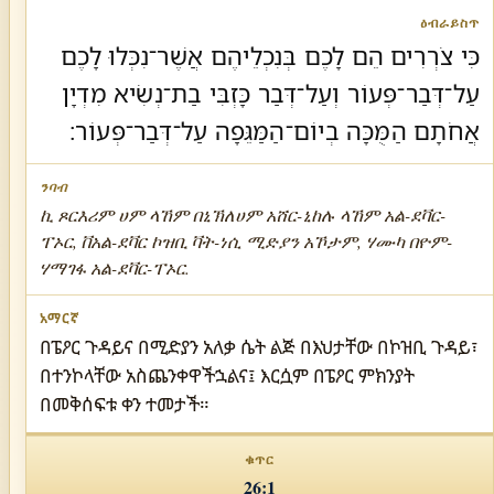
כִּי צֹרְרִים הֵם לָכֶם בְּנִכְלֵיהֶם אֲשֶׁר־נִכְּלוּ לָכֶם
עַל־דְּבַר־פְּעוֹר וְעַל־דְּבַר כָּזְבִּי בַת־נְשִׂיא מִדְיָן
אֲחֹתָם הַמֻּכָּה בְיוֹם־הַמַּגֵּפָה עַל־דְּבַר־פְּעוֹר׃
ኪ ጾርእሪም ሀም ላኸም በኒኽለሀም አሸር-ኒከሉ ላኸም አል-ደቫር-
ፐኦር, ቨአል-ደቫር ኮዝቢ ቫት-ነሲ ሚድያን አኾታም, ሃሙካ በዮም-
ሃማገፋ አል-ደቫር-ፐኦር.
በፔዖር ጉዳይና በሚድያን አለቃ ሴት ልጅ በእህታቸው በኮዝቢ ጉዳይ፣
በተንኮላቸው አስጨንቀዋችኋልና፤ እርሷም በፔዖር ምክንያት
በመቅሰፍቱ ቀን ተመታች።
26:1