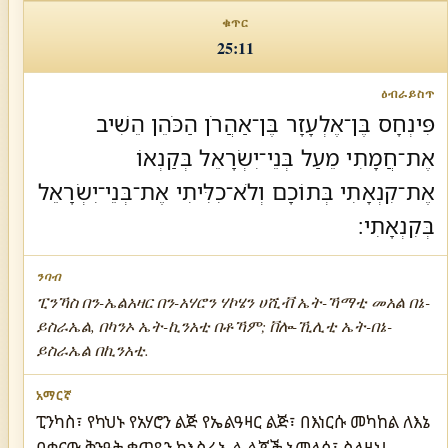
25:11
פִּינְחָס בֶּן־אֶלְעָזָר בֶּן־אַהֲרֹן הַכֹּהֵן הֵשִׁיב
אֶת־חֲמָתִי מֵעַל בְּנֵי־יִשְׂרָאֵל בְּקַנְאוֹ
אֶת־קִנְאָתִי בְּתוֹכָם וְלֹא־כִלִּיתִי אֶת־בְּנֵי־יִשְׂרָאֵל
בְּקִנְאָתִי׃
ፒንኻስ በን-ኤልአዛር በን-አሃሮን ሃኮሄን ሀሺቭ ኤት-ኻማቲ መአል በኔ-
ይስራኤል, በካንኦ ኤት-ኪንአቲ በቶኻም; ቨሎ-ኺሊቲ ኤት-በኔ-
ይስራኤል በኪንአቲ.
ፒንካስ፣ የካህኑ የአሃሮን ልጅ የኤልዓዛር ልጅ፣ በእነርሱ መካከል ለእኔ
በቀናው ቅንዓት ቁጣዬን ከእስራኤል ልጆች አመለሰ፤ ስለዚህ