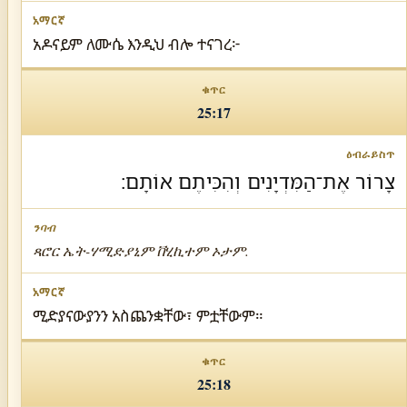
አዶናይም ለሙሴ እንዲህ ብሎ ተናገረ፦
25:17
צָרוֹר אֶת־הַמִּדְיָנִים וְהִכִּיתֶם אוֹתָם׃
ጻሮር ኤት-ሃሚድያኒም ቨሂኪተም ኦታም.
ሚድያናውያንን አስጨንቋቸው፣ ምቷቸውም።
25:18