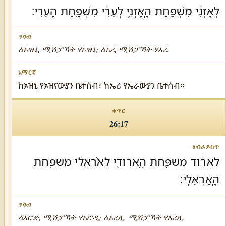
לְאָזְנִ֕י מִשְׁפַּ֖חַת הָֽאָזְנִ֑י לְעֵרִ֕י מִשְׁפַּ֖חַת הָֽעֵרִֽי׃
ለኦዝኒ, ሚሽፓኻት ሃኦዝኒ; ለአሪ, ሚሽፓኻት ሃአሪ.
ከኦዝኒ የኦዝናውያን ቤተሰብ፣ ከኤሪ የኤራውያን ቤተሰብ።
26:17
לַֽאֲר֕וֹד מִשְׁפַּ֖חַת הָֽאֲרוֹדִ֑י לְאַ֨רְאֵלִ֔י מִשְׁפַּ֖חַת
הָֽאַרְאֵלִֽי׃
ላአሮድ, ሚሽፓኻት ሃአሮዲ; ለአረሊ, ሚሽፓኻት ሃአረሊ.