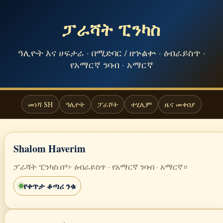
ፓራሻት ፒንካስ
ዓሊዮት እና ሀፍታራ · በሚድባር / ዘኍልቍ · ዕብራይስጥ ·
የአማርኛ ንባብ · አማርኛ
መነሻ SH
ዓሊዮት
ፓራሾት
ተሂሊም
ዜና መቀበያ
Shalom Haverim
ፓራሻት ፒንካስ በ*፦ ዕብራይስጥ · የአማርኛ ንባብ · አማርኛ።
የቀጥታ ቆጣሪ ንቁ