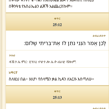
በቅንዓቴ የእስራኤልን ልጆች አልጨረስኩም።
25:12
לָכֵן אֱמֹר הִנְנִי נֹתֵן לוֹ אֶת־בְּרִיתִי שָׁלוֹם׃
ላኼን ኤሞር: ሂንነኒ ኖቴን ሎ ኤት-በሪቲ ሻሎም.
ስለዚህ በል፦ እነሆ፣ የሰላሜን ቃል ኪዳን ለእርሱ እሰጣለሁ።
25:13