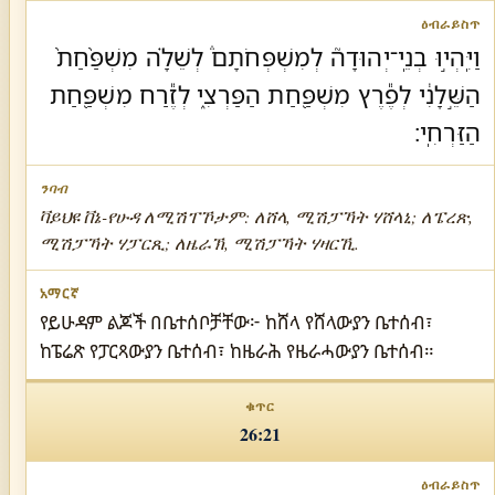
וַיִּֽהְי֣וּ בְנֵֽי־יְהוּדָה֘ לְמִשְׁפְּחֹתָם֒ לְשֵׁלָ֗ה מִשְׁפַּ֨חַת֙
הַשֵּׁ֣לָנִ֔י לְפֶ֕רֶץ מִשְׁפַּ֖חַת הַפַּרְצִ֑י לְזֶ֕רַח מִשְׁפַּ֖חַת
הַזַּרְחִֽי׃
ቫይህዩ ቨኔ-የሁዳ ለሚሽፐኾታም: ለሸላ, ሚሽፓኻት ሃሸላኒ; ለፔረጽ,
ሚሽፓኻት ሃፓርጺ; ለዜራኽ, ሚሽፓኻት ሃዛርኺ.
የይሁዳም ልጆች በቤተሰቦቻቸው፦ ከሸላ የሸላውያን ቤተሰብ፣
ከፔሬጽ የፓርጻውያን ቤተሰብ፣ ከዜራሕ የዜራሓውያን ቤተሰብ።
26:21