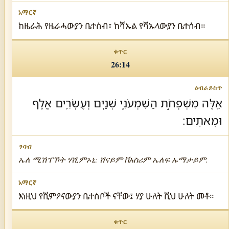
ከዜራሕ የዜራሓውያን ቤተሰብ፣ ከሻኡል የሻኡላውያን ቤተሰብ።
26:14
אֵ֖לֶּה מִשְׁפְּחֹ֣ת הַשִּׁמְעֹנִ֑י שְׁנַ֧יִם וְעֶשְׂרִ֛ים אֶ֖לֶף
וּמָאתָֽיִם׃
ኤለ ሚሽፐኾት ሃሺምኦኒ: ሸናይም ቨአስሪም ኤለፍ ኡማታይም.
እነዚህ የሺምዖናውያን ቤተሰቦች ናቸው፤ ሃያ ሁለት ሺህ ሁለት መቶ።