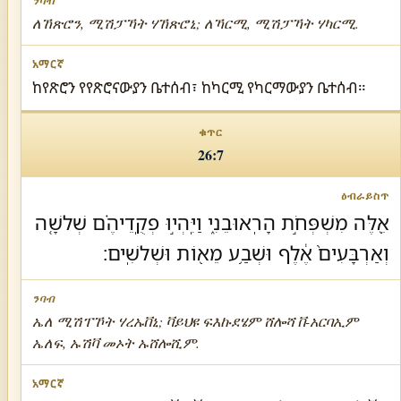
ለኸጽሮን, ሚሽፓኻት ሃኸጽሮኒ; ለኻርሚ, ሚሽፓኻት ሃካርሚ.
ከየጽሮን የየጽሮናውያን ቤተሰብ፣ ከካርሚ የካርማውያን ቤተሰብ።
26:7
אֵ֖לֶּה מִשְׁפְּחֹ֣ת הָרֽאוּבֵנִ֑י וַיִּֽהְי֣וּ פְקֻֽדֵיהֶ֗ם שְׁלשָׁ֤ה
וְאַרְבָּעִים֙ אֶ֔לֶף וּשְׁבַ֥ע מֵא֖וֹת וּשְׁלשִֽׁים׃
ኤለ ሚሽፐኾት ሃረኡቨኒ; ቫይህዩ ፍእኩደሄም ሸሎሻ ቨ-አርባኢም
ኤለፍ, ኡሽቫ መኦት ኡሸሎሺም.