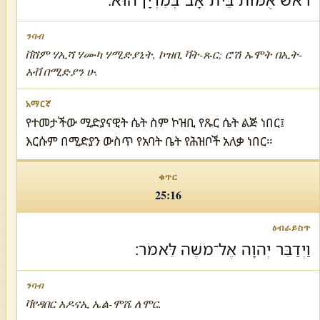
ቨሸም ሃኢሻ ሃሙካ ሃሚድያኒት, ኮዝቢ ቫት-ጹር; ሮሽ ኡሞት በኢት-
አቭ በሚድያን ሁ.
የተመታችው ሚድያናዊት ሴት ስም ኮዝቢ የጹር ሴት ልጅ ነበር፤
እርሱም በሚድያን ውስጥ የአባት ቤት የሕዝቦች አለቃ ነበር።
25:16
וַיְדַבֵּר יְהוָה אֶל־מֹשֶׁה לֵּאמֹר׃
ቫየዳበር አዶናኢ ኤል-ሞሼ ለሞር.