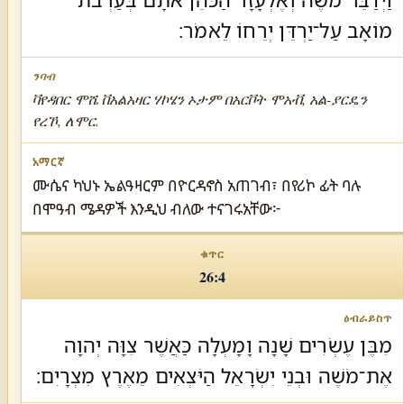
מוֹאָב עַל־יַרְדֵּן יְרֵחוֹ לֵאמֹר׃
ቫየዳበር ሞሼ ቨአልአዛር ሃኮሄን ኦታም በአርቮት ሞአቭ, አል-ያርዴን
የረኾ, ለሞር.
ሙሴና ካህኑ ኤልዓዛርም በዮርዳኖስ አጠገብ፣ በየሪኮ ፊት ባሉ
በሞዓብ ሜዳዎች እንዲህ ብለው ተናገሩአቸው፦
26:4
מִבֶּן עֶשְׂרִים שָׁנָה וָמָעְלָה כַּאֲשֶׁר צִוָּה יְהוָה
אֶת־מֹשֶׁה וּבְנֵי יִשְׂרָאֵל הַיֹּצְאִים מֵאֶרֶץ מִצְרָיִם׃