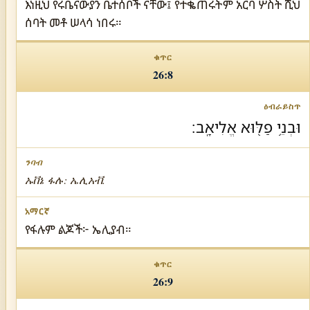
እነዚህ የሩቤናውያን ቤተሰቦች ናቸው፤ የተቈጠሩትም አርባ ሦስት ሺህ
ሰባት መቶ ሠላሳ ነበሩ።
26:8
וּבְנֵ֥י פַלּ֖וּא אֱלִיאָֽב׃
ኡቨኔ ፋሉ: ኤሊአቭ.
የፋሉም ልጆች፦ ኤሊያብ።
26:9