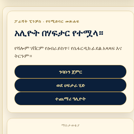
ፓራሻት ፒንቻስ · የባሚድባር መጽሐፍ
አሊዮት በሃፍታር የተሟላ።
የሻሎም ሃቨርም የዕብራይስጥ፣ የሴፋርዲክ ፊደል አጻጻፍ እና
ትርጉም።
ንባቡን ጀምር
ወደ ሀፍታራ ሂድ
ተጨማሪ ዓሊዮት
ማስታወቂያ