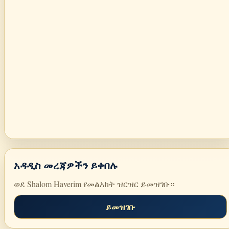
አዳዲስ መረጃዎችን ይቀበሉ
ወደ Shalom Haverim የመልእክት ዝርዝር ይመዝገቡ።
ይመዝገቡ