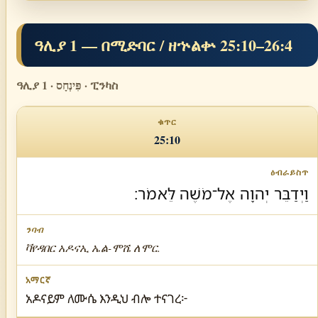
ዓሊያ 1 — በሚድባር / ዘኍልቍ 25:10–26:4
ዓሊያ 1 · פִּינְחָס · ፒንካስ
25:10
וַיְדַבֵּר יְהוָה אֶל־מֹשֶׁה לֵּאמֹר׃
ቫየዳበር አዶናኢ ኤል-ሞሼ ለሞር.
አዶናይም ለሙሴ እንዲህ ብሎ ተናገረ፦