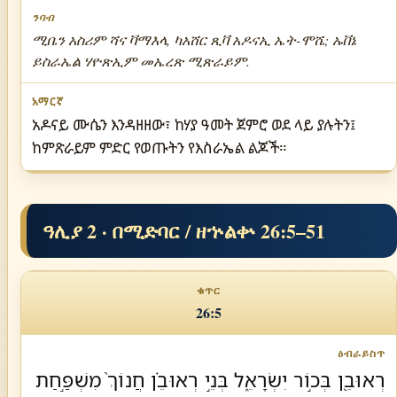
ሚቤን አስሪም ሻና ቫማእላ, ካአሸር ጺቫ አዶናኢ ኤት-ሞሼ; ኡቨኔ
ይስራኤል ሃዮጽኢም መኤረጽ ሚጽራይም.
አዶናይ ሙሴን እንዳዘዘው፣ ከሃያ ዓመት ጀምሮ ወደ ላይ ያሉትን፤
ከምጽራይም ምድር የወጡትን የእስራኤል ልጆች።
ዓሊያ 2 · በሚድባር / ዘኍልቍ 26:5–51
26:5
רְאוּבֵ֖ן בְּכ֣וֹר יִשְׂרָאֵ֑ל בְּנֵ֣י רְאוּבֵ֗ן חֲנוֹךְ֙ מִשְׁפַּ֣חַת