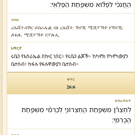
הַֽחֲנֹכִ֔י לְפַלּ֕וּא מִשְׁפַּ֖חַת הַפַּלֻּאִֽי׃
ረኡቬን በኾር ይስራኤል; በኔ ረኡቬን: ኻኖኽ, ሚሽፓኻት ሃኻኖኺ;
ለፋሉ, ሚሽፓኻት ሃፓሉኢ.
ሩቤን የእስራኤል በኵር ነበር። የሩቤን ልጆች፦ ከካኖክ የካኖካውያን
ቤተሰብ፣ ከፋሉ የፋሉዋውያን ቤተሰብ።
26:6
לְחֶצְרֹ֕ן מִשְׁפַּ֖חַת הַֽחֶצְרוֹנִ֑י לְכַרְמִ֕י מִשְׁפַּ֖חַת
הַכַּרְמִֽי׃