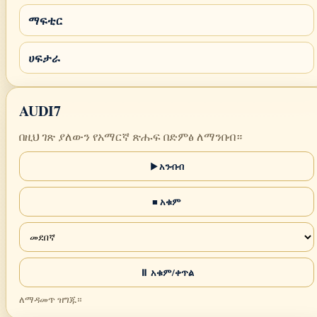
ማፍቲር
ሀፍታራ
AUDI7
በዚህ ገጽ ያለውን የአማርኛ ጽሑፍ በድምፅ ለማንበብ።
▶ አንብብ
■ አቁም
⏸ አቁም/ቀጥል
ለማዳመጥ ዝግጁ።