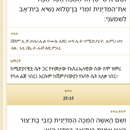
אֶת־הַמִּדְיָנִית זִמְרִי בֶּן־סָלוּא נְשִׂיא בֵית־אָב
לַשִּׁמְעֹנִי׃
ቨሸም ኢሽ ይስራኤል ሃሙኬ አሸር ሁካ ኤት-ሃሚድያኒት, ዚምሪ በን-
ሳሉ, ነሲ ቨኢት-አቭ ላሺምኦኒ.
ከሚድያናዊቷ ሴት ጋር የተመታው የእስራኤላዊው ሰው ስም ዝምሪ
የሳሉ ልጅ ነበር፤ እርሱም ከሺምዖናውያን የአባት ቤት አለቃ ነበር።
25:15
וְשֵׁם הָאִשָּׁה הַמֻּכָּה הַמִּדְיָנִית כָּזְבִּי בַת־צוּר
רֹאשׁ אֻמּוֹת בֵּית־אָב בְּמִדְיָן הוּא׃