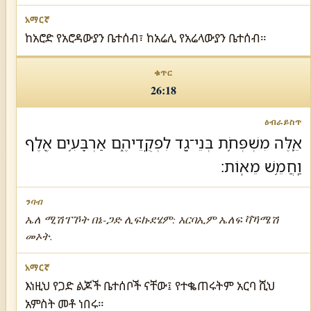
ከአሮድ የአሮዳውያን ቤተሰብ፣ ከአሬሊ የአሬላውያን ቤተሰብ።
26:18
אֵ֛לֶּה מִשְׁפְּחֹ֥ת בְּנֵי־גָ֖ד לִפְקֻֽדֵיהֶ֑ם אַרְבָּעִ֥ים אֶ֖לֶף
וַֽחֲמֵ֥שׁ מֵאֽוֹת׃
ኤለ ሚሽፐኾት በኔ-ጋድ ሊፍኩደሄም: አርባኢም ኤለፍ ቫኻሜሽ
መኦት.
እነዚህ የጋድ ልጆች ቤተሰቦች ናቸው፤ የተቈጠሩትም አርባ ሺህ
አምስት መቶ ነበሩ።