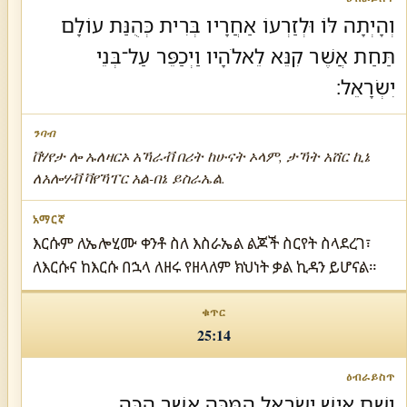
וְהָיְתָה לּוֹ וּלְזַרְעוֹ אַחֲרָיו בְּרִית כְּהֻנַּת עוֹלָם
תַּחַת אֲשֶׁר קִנֵּא לֵאלֹהָיו וַיְכַפֵּר עַל־בְּנֵי
יִשְׂרָאֵל׃
ቨሃየታ ሎ ኡለዛርኦ አኻራቭ በሪት ከሁናት ኦላም, ታኻት አሸር ኪኔ
ለአሎሃቭ ቫየኻፐር አል-በኔ ይስራኤል.
እርሱም ለኤሎሂሙ ቀንቶ ስለ እስራኤል ልጆች ስርየት ስላደረገ፣
ለእርሱና ከእርሱ በኋላ ለዘሩ የዘላለም ክህነት ቃል ኪዳን ይሆናል።
25:14
וְשֵׁם אִישׁ יִשְׂרָאֵל הַמֻּכֶּה אֲשֶׁר הֻכָּה