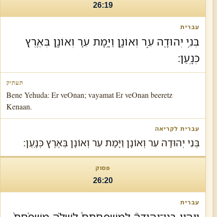
26:19
בְּנֵ֥י יְהוּדָ֖ה עֵ֣ר וְאוֹנָ֑ן וַיָּ֥מָת עֵ֛ר וְאוֹנָ֖ן בְּאֶ֥רֶץ
כְּנָֽעַן׃
Bene Yehuda: Er veOnan; vayamat Er veOnan beeretz
Kenaan.
בְּנֵי יְהוּדָה עֵר וְאוֹנָן וַיָּמָת עֵר וְאוֹנָן בְּאֶרֶץ כְּנָֽעַן׃
26:20
וַיִּֽהְי֣וּ בְנֵֽי־יְהוּדָה֘ לְמִשְׁפְּחֹתָם֒ לְשֵׁלָ֗ה מִשְׁפַּ֨חַת֙