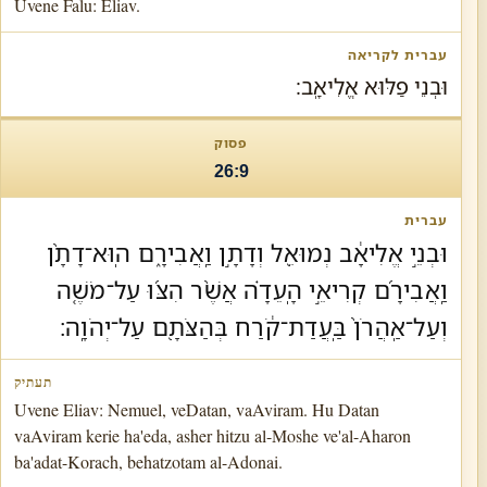
Uvene Falu: Eliav.
וּבְנֵי פַלּוּא אֱלִיאָֽב׃
26:9
וּבְנֵ֣י אֱלִיאָ֔ב נְמוּאֵ֖ל וְדָתָ֣ן וַֽאֲבִירָ֑ם הֽוּא־דָתָ֨ן
וַֽאֲבִירָ֜ם קְרִיאֵ֣י הָֽעֵדָ֗ה אֲשֶׁ֨ר הִצּ֜וּ עַל־מֹשֶׁ֤ה
וְעַל־אַֽהֲרֹן֙ בַּֽעֲדַת־קֹ֔רַח בְּהַצֹּתָ֖ם עַל־יְהֹוָֽה׃
Uvene Eliav: Nemuel, veDatan, vaAviram. Hu Datan
vaAviram kerie ha'eda, asher hitzu al-Moshe ve'al-Aharon
ba'adat-Korach, behatzotam al-Adonai.