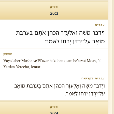
26:3
וַיְדַבֵּר מֹשֶׁה וְאֶלְעָזָר הַכֹּהֵן אֹתָם בְּעַרְבֹת
מוֹאָב עַל־יַרְדֵּן יְרֵחוֹ לֵאמֹר׃
Vayedaber Moshe ve'El'azar hakohen otam be'arvot Moav, 'al-
Yarden Yerecho, lemor.
וַיְדַבֵּר מֹשֶׁה וְאֶלְעָזָר הַכֹּהֵן אֹתָם בְּעַרְבֹת מוֹאָב
עַל־יַרְדֵּן יְרֵחוֹ לֵאמֹר׃
26:4