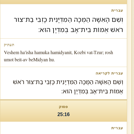
וְשֵׁם הָאִשָּׁה הַמֻּכָּה הַמִּדְיָנִית כָּזְבִּי בַת־צוּר
רֹאשׁ אֻמּוֹת בֵּית־אָב בְּמִדְיָן הוּא׃
Veshem ha'isha hamuka hamidyanit, Kozbi vat-Tzur; rosh
umot beit-av beMidyan hu.
וְשֵׁם הָאִשָּׁה הַמֻּכָּה הַמִּדְיָנִית כָּזְבִּי בַת־צוּר רֹאשׁ
אֻמּוֹת בֵּית־אָב בְּמִדְיָן הוּא׃
25:16