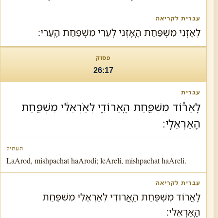
לְאָזְנִי מִשְׁפַּחַת הָֽאָזְנִי לְעֵרִי מִשְׁפַּחַת הָֽעֵרִֽי׃
26:17
לַֽאֲר֕וֹד מִשְׁפַּ֖חַת הָֽאֲרוֹדִ֑י לְאַ֨רְאֵלִ֔י מִשְׁפַּ֖חַת
הָֽאַרְאֵלִֽי׃
LaArod, mishpachat haArodi; leAreli, mishpachat haAreli.
לַֽאֲרוֹד מִשְׁפַּחַת הָֽאֲרוֹדִי לְאַרְאֵלִי מִשְׁפַּחַת
הָֽאַרְאֵלִֽי׃