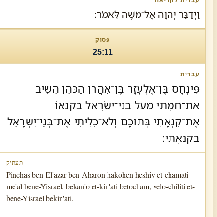
וַיְדַבֵּר יְהוָה אֶל־מֹשֶׁה לֵּאמֹר׃
25:11
פִּינְחָס בֶּן־אֶלְעָזָר בֶּן־אַהֲרֹן הַכֹּהֵן הֵשִׁיב
אֶת־חֲמָתִי מֵעַל בְּנֵי־יִשְׂרָאֵל בְּקַנְאוֹ
אֶת־קִנְאָתִי בְּתוֹכָם וְלֹא־כִלִּיתִי אֶת־בְּנֵי־יִשְׂרָאֵל
בְּקִנְאָתִי׃
Pinchas ben-El'azar ben-Aharon hakohen heshiv et-chamati
me'al bene-Yisrael, bekan'o et-kin'ati betocham; velo-chiliti et-
bene-Yisrael bekin'ati.