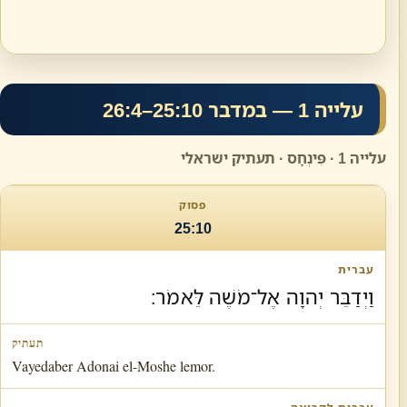
עלייה 1 — במדבר 25:10–26:4
עלייה 1 · פִּינְחָס · תעתיק ישראלי
25:10
וַיְדַבֵּר יְהוָה אֶל־מֹשֶׁה לֵּאמֹר׃
Vayedaber Adonai el-Moshe lemor.