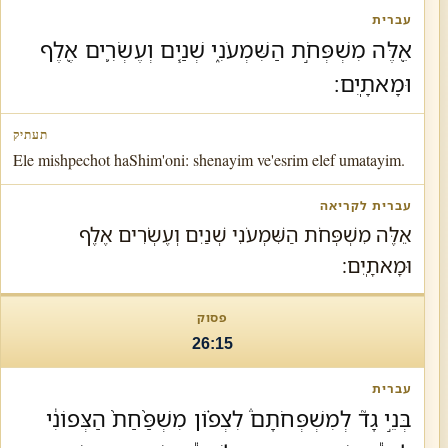
אֵ֖לֶּה מִשְׁפְּחֹ֣ת הַשִּׁמְעֹנִ֑י שְׁנַ֧יִם וְעֶשְׂרִ֛ים אֶ֖לֶף
וּמָאתָֽיִם׃
Ele mishpechot haShim'oni: shenayim ve'esrim elef umatayim.
אֵלֶּה מִשְׁפְּחֹת הַשִּׁמְעֹנִי שְׁנַיִם וְעֶשְׂרִים אֶלֶף
וּמָאתָֽיִם׃
26:15
בְּנֵ֣י גָד֘ לְמִשְׁפְּחֹתָם֒ לִצְפ֗וֹן מִשְׁפַּ֨חַת֙ הַצְּפוֹנִ֔י