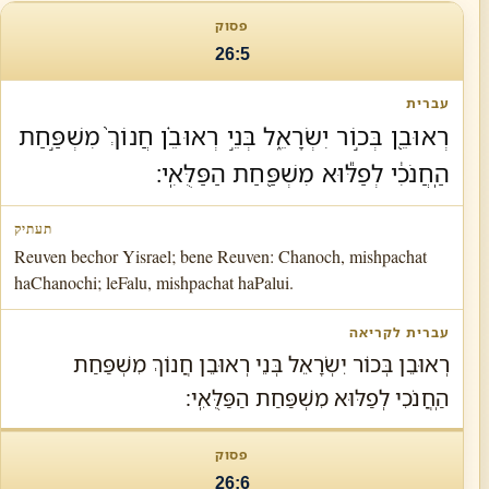
26:5
רְאוּבֵ֖ן בְּכ֣וֹר יִשְׂרָאֵ֑ל בְּנֵ֣י רְאוּבֵ֗ן חֲנוֹךְ֙ מִשְׁפַּ֣חַת
הַֽחֲנֹכִ֔י לְפַלּ֕וּא מִשְׁפַּ֖חַת הַפַּלֻּאִֽי׃
Reuven bechor Yisrael; bene Reuven: Chanoch, mishpachat
haChanochi; leFalu, mishpachat haPalui.
רְאוּבֵן בְּכוֹר יִשְׂרָאֵל בְּנֵי רְאוּבֵן חֲנוֹךְ מִשְׁפַּחַת
הַֽחֲנֹכִי לְפַלּוּא מִשְׁפַּחַת הַפַּלֻּאִֽי׃
26:6