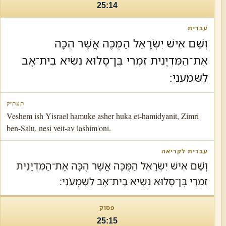
25:14
וְשֵׁם אִישׁ יִשְׂרָאֵל הַמֻּכֶּה אֲשֶׁר הֻכָּה
אֶת־הַמִּדְיָנִית זִמְרִי בֶּן־סָלוּא נְשִׂיא בֵית־אָב
לַשִּׁמְעֹנִי׃
Veshem ish Yisrael hamuke asher huka et-hamidyanit, Zimri
ben-Salu, nesi veit-av lashim'oni.
וְשֵׁם אִישׁ יִשְׂרָאֵל הַמֻּכֶּה אֲשֶׁר הֻכָּה אֶת־הַמִּדְיָנִית
זִמְרִי בֶּן־סָלוּא נְשִׂיא בֵית־אָב לַשִּׁמְעֹנִי׃
25:15