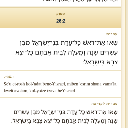
26:2
שְׂאוּ אֶת־רֹאשׁ כָּל־עֲדַת בְּנֵי־יִשְׂרָאֵל מִבֶּן
עֶשְׂרִים שָׁנָה וָמַעְלָה לְבֵית אֲבֹתָם כָּל־יֹצֵא
צָבָא בְּיִשְׂרָאֵל׃
Se'u et-rosh kol-'adat bene-Yisrael, miben 'esrim shana vama'la,
leveit avotam, kol-yotze tzava beYisrael.
שְׂאוּ אֶת־רֹאשׁ כָּל־עֲדַת בְּנֵי־יִשְׂרָאֵל מִבֶּן עֶשְׂרִים
שָׁנָה וָמַעְלָה לְבֵית אֲבֹתָם כָּל־יֹצֵא צָבָא בְּיִשְׂרָאֵל׃