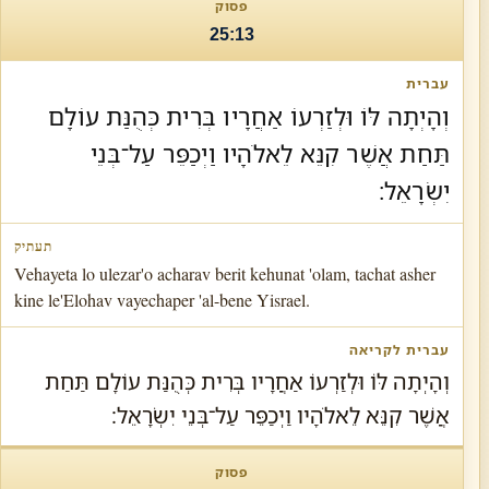
25:13
וְהָיְתָה לּוֹ וּלְזַרְעוֹ אַחֲרָיו בְּרִית כְּהֻנַּת עוֹלָם
תַּחַת אֲשֶׁר קִנֵּא לֵאלֹהָיו וַיְכַפֵּר עַל־בְּנֵי
יִשְׂרָאֵל׃
Vehayeta lo ulezar'o acharav berit kehunat 'olam, tachat asher
kine le'Elohav vayechaper 'al-bene Yisrael.
וְהָיְתָה לּוֹ וּלְזַרְעוֹ אַחֲרָיו בְּרִית כְּהֻנַּת עוֹלָם תַּחַת
אֲשֶׁר קִנֵּא לֵאלֹהָיו וַיְכַפֵּר עַל־בְּנֵי יִשְׂרָאֵל׃