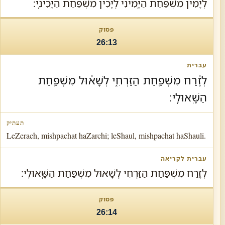
לְיָמִין מִשְׁפַּחַת הַיָּֽמִינִי לְיָכִין מִשְׁפַּחַת הַיָּֽכִינִֽי׃
26:13
לְזֶ֕רַח מִשְׁפַּ֖חַת הַזַּרְחִ֑י לְשָׁא֕וּל מִשְׁפַּ֖חַת
הַשָּֽׁאוּלִֽי׃
LeZerach, mishpachat haZarchi; leShaul, mishpachat haShauli.
לְזֶרַח מִשְׁפַּחַת הַזַּרְחִי לְשָׁאוּל מִשְׁפַּחַת הַשָּֽׁאוּלִֽי׃
26:14