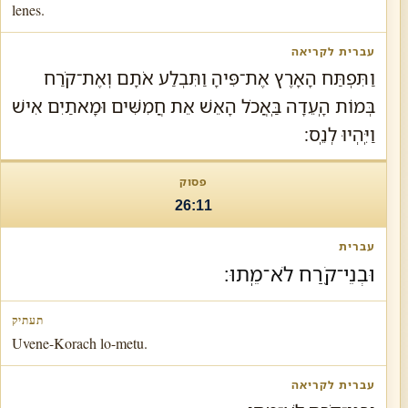
lenes.
וַתִּפְתַּח הָאָרֶץ אֶת־פִּיהָ וַתִּבְלַע אֹתָם וְאֶת־קֹרַח
בְּמוֹת הָֽעֵדָה בַּֽאֲכֹל הָאֵשׁ אֵת חֲמִשִּׁים וּמָאתַיִם אִישׁ
וַיִּֽהְיוּ לְנֵֽס׃
26:11
וּבְנֵי־קֹ֖רַח לֹא־מֵֽתוּ׃
Uvene-Korach lo-metu.