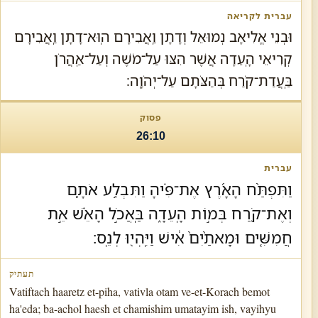
וּבְנֵי אֱלִיאָב נְמוּאֵל וְדָתָן וַֽאֲבִירָם הֽוּא־דָתָן וַֽאֲבִירָם
קְרִיאֵי הָֽעֵדָה אֲשֶׁר הִצּוּ עַל־מֹשֶׁה וְעַל־אַֽהֲרֹן
בַּֽעֲדַת־קֹרַח בְּהַצֹּתָם עַל־יְהֹוָֽה׃
26:10
וַתִּפְתַּ֨ח הָאָ֜רֶץ אֶת־פִּ֗יהָ וַתִּבְלַ֥ע אֹתָ֛ם
וְאֶת־קֹ֖רַח בְּמ֣וֹת הָֽעֵדָ֑ה בַּֽאֲכֹ֣ל הָאֵ֗שׁ אֵ֣ת
חֲמִשִּׁ֤ים וּמָאתַ֨יִם֙ אִ֔ישׁ וַיִּֽהְי֖וּ לְנֵֽס׃
Vatiftach haaretz et-piha, vativla otam ve-et-Korach bemot
ha'eda; ba-achol haesh et chamishim umatayim ish, vayihyu