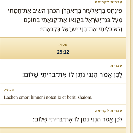
פִּינְחָס בֶּן־אֶלְעָזָר בֶּן־אַהֲרֹן הַכֹּהֵן הֵשִׁיב אֶת־חֲמָתִי
מֵעַל בְּנֵי־יִשְׂרָאֵל בְּקַנְאוֹ אֶת־קִנְאָתִי בְּתוֹכָם
וְלֹא־כִלִּיתִי אֶת־בְּנֵי־יִשְׂרָאֵל בְּקִנְאָתִי׃
25:12
לָכֵן אֱמֹר הִנְנִי נֹתֵן לוֹ אֶת־בְּרִיתִי שָׁלוֹם׃
Lachen emor: hinneni noten lo et-beriti shalom.
לָכֵן אֱמֹר הִנְנִי נֹתֵן לוֹ אֶת־בְּרִיתִי שָׁלוֹם׃