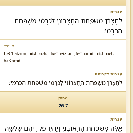
לְחֶצְרֹ֕ן מִשְׁפַּ֖חַת הַֽחֶצְרוֹנִ֑י לְכַרְמִ֕י מִשְׁפַּ֖חַת
הַכַּרְמִֽי׃
LeChetzron, mishpachat haChetzroni; leCharmi, mishpachat
haKarmi.
לְחֶצְרֹן מִשְׁפַּחַת הַֽחֶצְרוֹנִי לְכַרְמִי מִשְׁפַּחַת הַכַּרְמִֽי׃
26:7
אֵ֖לֶּה מִשְׁפְּחֹ֣ת הָרֽאוּבֵנִ֑י וַיִּֽהְי֣וּ פְקֻֽדֵיהֶ֗ם שְׁלשָׁ֤ה