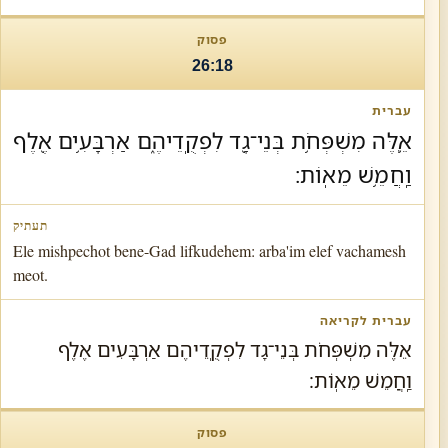
26:18
אֵ֛לֶּה מִשְׁפְּחֹ֥ת בְּנֵי־גָ֖ד לִפְקֻֽדֵיהֶ֑ם אַרְבָּעִ֥ים אֶ֖לֶף
וַֽחֲמֵ֥שׁ מֵאֽוֹת׃
Ele mishpechot bene-Gad lifkudehem: arba'im elef vachamesh
meot.
אֵלֶּה מִשְׁפְּחֹת בְּנֵי־גָד לִפְקֻֽדֵיהֶם אַרְבָּעִים אֶלֶף
וַֽחֲמֵשׁ מֵאֽוֹת׃