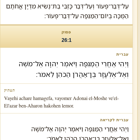
עַל־דְּבַר־פְּעוֹר וְעַל־דְּבַר כָּזְבִּי בַת־נְשִׂיא מִדְיָן אֲחֹתָם
הַמֻּכָּה בְיוֹם־הַמַּגֵּפָה עַל־דְּבַר־פְּעוֹר׃
26:1
וַיְהִי אַחֲרֵי הַמַּגֵּפָה וַיֹּאמֶר יְהוָה אֶל־מֹשֶׁה
וְאֶל־אֶלְעָזָר בֶּן־אַהֲרֹן הַכֹּהֵן לֵאמֹר׃
Vayehi achare hamagefa, vayomer Adonai el-Moshe ve'el-
El'azar ben-Aharon hakohen lemor.
וַיְהִי אַחֲרֵי הַמַּגֵּפָה וַיֹּאמֶר יְהוָה אֶל־מֹשֶׁה
וְאֶל־אֶלְעָזָר בֶּן־אַהֲרֹן הַכֹּהֵן לֵאמֹר׃