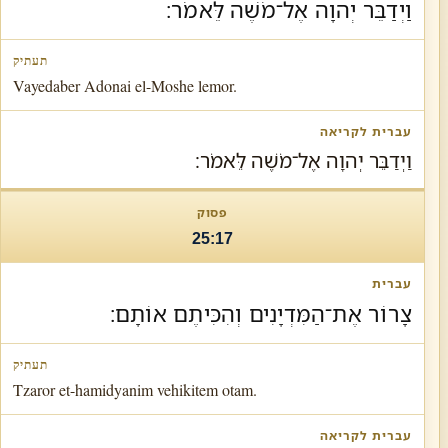
וַיְדַבֵּר יְהוָה אֶל־מֹשֶׁה לֵּאמֹר׃
Vayedaber Adonai el-Moshe lemor.
וַיְדַבֵּר יְהוָה אֶל־מֹשֶׁה לֵּאמֹר׃
25:17
צָרוֹר אֶת־הַמִּדְיָנִים וְהִכִּיתֶם אוֹתָם׃
Tzaror et-hamidyanim vehikitem otam.