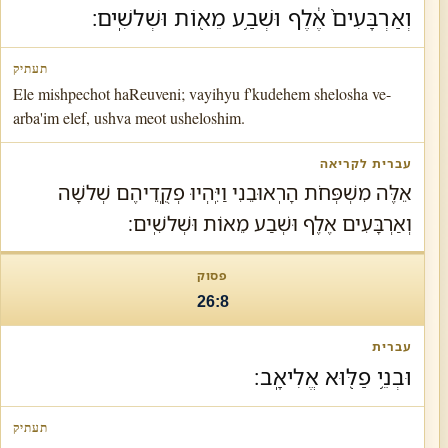
וְאַרְבָּעִים֙ אֶ֔לֶף וּשְׁבַ֥ע מֵא֖וֹת וּשְׁלשִֽׁים׃
Ele mishpechot haReuveni; vayihyu f'kudehem shelosha ve-
arba'im elef, ushva meot usheloshim.
אֵלֶּה מִשְׁפְּחֹת הָרֽאוּבֵנִי וַיִּֽהְיוּ פְקֻֽדֵיהֶם שְׁלשָׁה
וְאַרְבָּעִים אֶלֶף וּשְׁבַע מֵאוֹת וּשְׁלשִֽׁים׃
26:8
וּבְנֵ֥י פַלּ֖וּא אֱלִיאָֽב׃