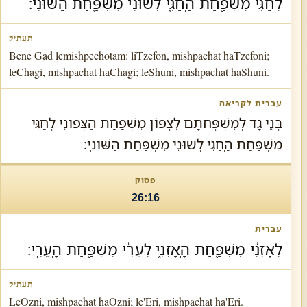
לְחַגִּ֕י מִשְׁפַּ֖חַת הַֽחַגִּ֑י לְשׁוּנִ֕י מִשְׁפַּ֖חַת הַשּׁוּנִֽי׃
Bene Gad lemishpechotam: liTzefon, mishpachat haTzefoni;
leChagi, mishpachat haChagi; leShuni, mishpachat haShuni.
בְּנֵי גָד לְמִשְׁפְּחֹתָם לִצְפוֹן מִשְׁפַּחַת הַצְּפוֹנִי לְחַגִּי
מִשְׁפַּחַת הַֽחַגִּי לְשׁוּנִי מִשְׁפַּחַת הַשּׁוּנִֽי׃
26:16
לְאָזְנִ֕י מִשְׁפַּ֖חַת הָֽאָזְנִ֑י לְעֵרִ֕י מִשְׁפַּ֖חַת הָֽעֵרִֽי׃
LeOzni, mishpachat haOzni; le'Eri, mishpachat ha'Eri.