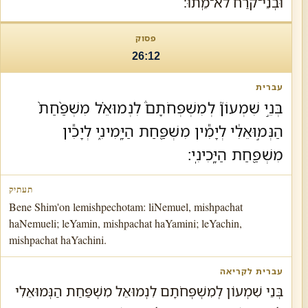
וּבְנֵי־קֹרַח לֹא־מֵֽתוּ׃
26:12
בְּנֵ֣י שִׁמְעוֹן֘ לְמִשְׁפְּחֹתָם֒ לִנְמוּאֵ֗ל מִשְׁפַּ֨חַת֙
הַנְּמ֣וּאֵלִ֔י לְיָמִ֕ין מִשְׁפַּ֖חַת הַיָּֽמִינִ֑י לְיָכִ֕ין
מִשְׁפַּ֖חַת הַיָּֽכִינִֽי׃
Bene Shim'on lemishpechotam: liNemuel, mishpachat
haNemueli; leYamin, mishpachat haYamini; leYachin,
mishpachat haYachini.
בְּנֵי שִׁמְעוֹן לְמִשְׁפְּחֹתָם לִנְמוּאֵל מִשְׁפַּחַת הַנְּמוּאֵלִי