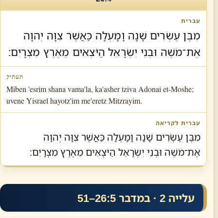
מִבֶּן עֶשְׂרִים שָׁנָה וָמָעְלָה כַּאֲשֶׁר צִוָּה יְהוָה
אֶת־מֹשֶׁה וּבְנֵי יִשְׂרָאֵל הַיֹּצְאִים מֵאֶרֶץ מִצְרָיִם׃
Miben 'esrim shana vama'la, ka'asher tziva Adonai et-Moshe;
uvene Yisrael hayotz'im me'eretz Mitzrayim.
מִבֶּן עֶשְׂרִים שָׁנָה וָמָעְלָה כַּאֲשֶׁר צִוָּה יְהוָה
אֶת־מֹשֶׁה וּבְנֵי יִשְׂרָאֵל הַיֹּצְאִים מֵאֶרֶץ מִצְרָיִם׃
עלייה 2 · במדבר 26:5–51