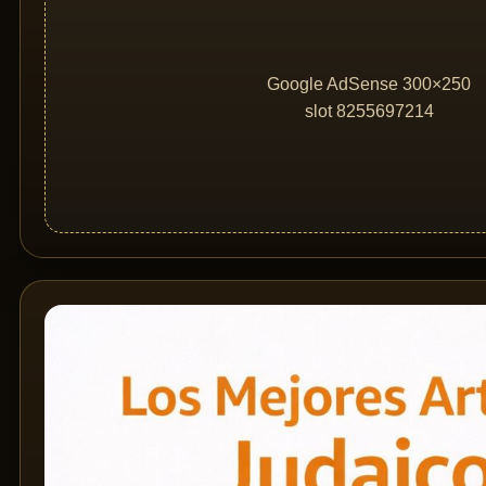
Google AdSense 300×250
slot 8255697214