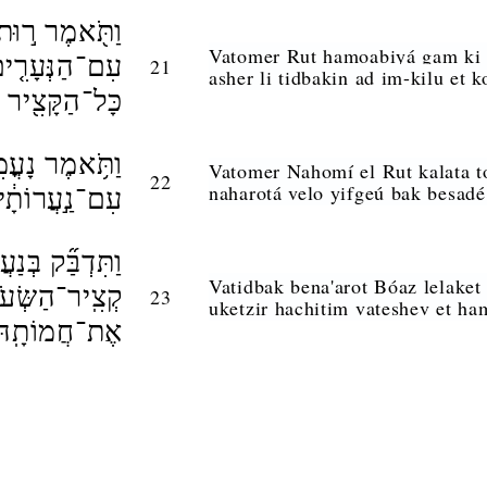
וַתֹּ֖אמֶר ר֣וּת 
Vatomer Rut hamoabiyá gam ki 
עִם־הַנְּעָרִ֤ים
21
asher li tidbakin ad im-kilu et
כָּל־הַקָּצִ֖יר א
וַתֹּ֥אמֶר נָעֳמִ֖
Vatomer Nahomí el Rut kalata to
22
naharotá velo yifgeú bak be
עִם־נַ֣עֲרוֹתָ֔יו 
וַתִּדְבַּ֞ק בְּנַ
Vatidbak bena'arot Bóaz lelaket
קְצִֽיר־הַשְּׂעֹר
23
uketzir hachitim vateshev et h
אֶת־חֲמוֹתָֽהּ׃