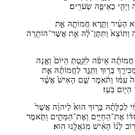
וַיְהִ֖י כְּאֵיפָ֥ה שְׂעֹרִֽים׃
ב֣וֹא הָעִ֔יר וַתֵּ֥רֶא חֲמוֹתָ֖הּ אֵ֣ת
 וַתּוֹצֵא֙ וַתִּתֶּן־לָ֔הּ אֵ֥ת אֲשֶׁר־הוֹתִ֖רָה
חֲמוֹתָ֜הּ אֵיפֹ֨ה לִקַּ֤טְתְּ הַיּוֹם֙ וְאָ֣נָה
כִּירֵ֖ךְ בָּר֑וּךְ וַתַּגֵּ֣ד לַחֲמוֹתָ֗הּ אֵ֤ת
 עִמּ֔וֹ וַתֹּ֗אמֶר שֵׁ֤ם הָאִישׁ֙ אֲשֶׁ֨ר
הַיּ֖וֹם בֹּֽעַז׃
֜י לְכַלָּתָ֗הּ בָּר֥וּךְ הוּא֙ לַיהוָ֔ה אֲשֶׁר֙
ּ֔וֹ אֶת־הַחַיִּ֖ים וְאֶת־הַמֵּתִ֑ים וַתֹּ֧אמֶר
֥וֹב לָ֙נוּ֙ הָאִ֔ישׁ מִֽגֹּאֲלֵ֖נוּ הֽוּא׃