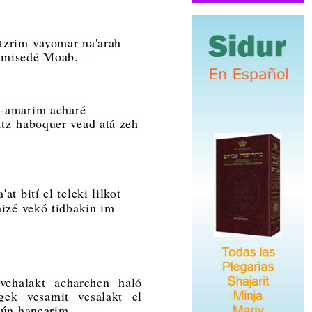
otzrim vayomar na'arah
mí misedé Moab.
e-amarim acharé
tz haboquer vead atá zeh
t bití el teleki lilkot
izé vekó tidbakin im
vehalakt acharehen haló
agek vesamit vesalakt el
shabún hanearim.