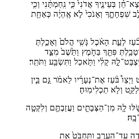
־חֵ֨ן בְּעֵינֶ֤יךָ אֲדֹנִי֙ כִּ֣י נִֽחַמְתָּ֔נִי וְכִ֥י
ֵ֣ב שִׁפְחָתֶ֑ךָ וְאָנֹכִי֙ לֹ֣א אֶֽהְיֶ֔ה כְּאַחַ֖ת
֜עַז לְעֵ֣ת הָאֹ֗כֶל גֹּ֤שִֽׁי הֲלֹם֙ וְאָכַ֣לְתְּ
בַ֥לְתְּ פִּתֵּ֖ךְ בַּחֹ֑מֶץ וַתֵּ֙שֶׁב֙ מִצַּ֣ד
ִצְבָּט־לָ֣הּ קָלִ֔י וַתֹּ֥אכַל וַתִּשְׂבַּ֖ע וַתֹּתַֽר׃
ט וַיְצַו֩ בֹּ֨עַז אֶת־נְעָרָ֜יו לֵאמֹ֗ר גַּ֣ם בֵּ֧ין
ַקֵּ֖ט וְלֹ֥א תַכְלִימֽוּהָ׃
֥לּוּ לָ֖הּ מִן־הַצְּבָתִ֑ים וַעֲזַבְתֶּ֥ם וְלִקְּטָ֖ה
ָֽהּ׃
ָּׂדֶ֖ה עַד־הָעָ֑רֶב וַתַּחְבֹּט֙ אֵ֣ת