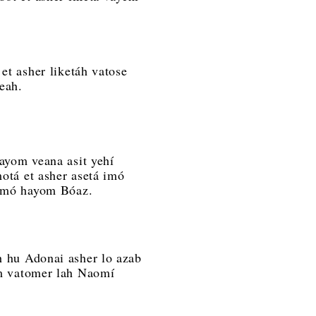
et asher liketáh vatose
isabeah.
ayom veana asit yehí
otá et asher asetá imó
iti imó hayom Bóaz.
 hu Adonai asher lo azab
im vatomer lah Naomí
.