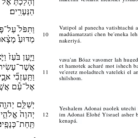
וְהָלַכְתְּ֙ אֶל־
הַנְּעָרִֽים׃
Vatipol al panecha vatishtachú 
וַתִּפֹּל֙ עַל־פָּ
madúamatzati chen be'eneka leh
10
מַדּוּעַ֩ מָצָ֨אתִי
nakeriyá.
וַיַּ֤עַן בֹּ֙עַז֙ ו
vaya'an Bóaz vayomer lah huged 
et hamotek acharé mot ishech b
אֲשֶׁר־עָשִׂית֙
11
ve'eretz moladtech vateleki el a
וַתַּֽעַזְבִ֞י אָּבִ֣
shilshom.
אֶל־עַ֕ם אֲשֶׁ֥ר
יְשַׁלֵּ֥ם יְהוָ֖ה
Yeshalem Adonai paolek utechi
יְהוָה֙ אֱלֹהֵ֣י
12
im Adonai Elohé Yisrael asher b
kenapá.
תַּֽחַת־כְּנָפָֽיו׃