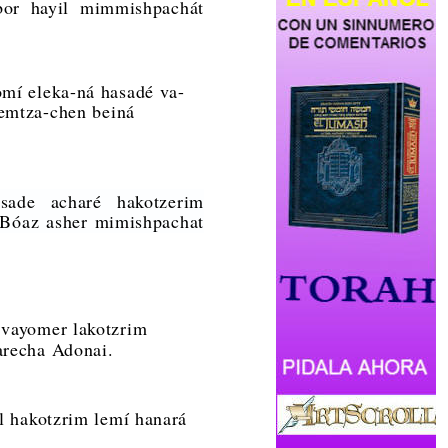
bor hayil mimmishpachát
mí eleka-ná hasadé va-
 emtza-chen beiná
asade acharé hakotzerim
eBóaz asher mimishpachat
vayomer lakotzrim
barecha Adonai.
l hakotzrim lemí hanará