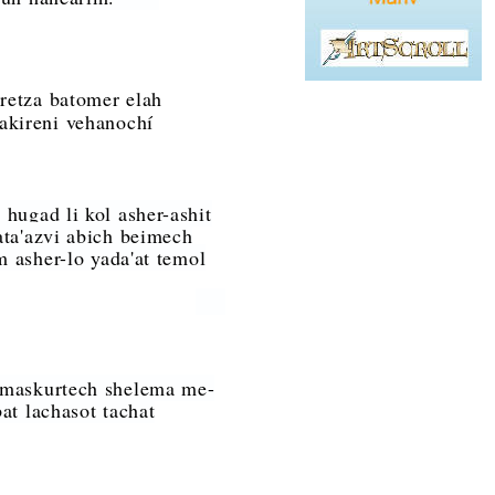
aretza batomer elah
akireni vehanochí
hugad li kol asher-ashit
ata'azvi abich beimech
m asher-lo yada'at temol
 maskurtech shelema me-
at lachasot tachat