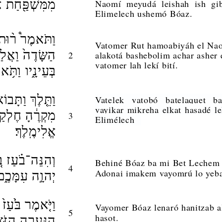
מִמִּשְׁפַּ֖חַת אֱ
Naomí meyudá leishah ish gi
Elimelech ushemó Bóaz.
וַתֹּאמֶר֩ ר֨וּת 
Vatomer Rut hamoabiyáh el Nao
הַשָּׂדֶה֙ וַאֲל
2
alakotá bashebolim achar asher
vatomer lah lekí bití.
בְּעֵינָ֑יו וַתֹּ֥א
וַתֵּ֤לֶךְ וַתָּבוֹ
Vatelek vatobó batelaquet b
vayikar mikreha elkat hasadé l
מִקְרֶ֔הָ חֶלְקַ֤
3
Elimélech
אֱלִימֶֽלֶךְ׃
וְהִנֵּה־בֹ֗עַז ב
Behiné Bóaz ba mi Bet Lechem 
4
Adonai imakem vayomrú lo ye
יְהוָ֣ה עִמָּכֶ֑ם 
וַיֹּ֤אמֶר בֹּ֙עַז
Vayomer Bóaz lenaró hanitzab a
5
hasot.
הַנַּעֲרָ֥ה הַזֹּ