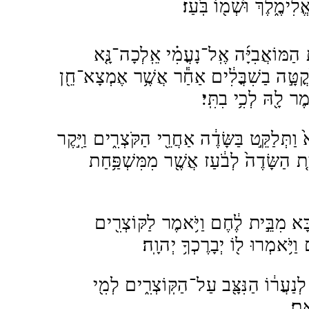
לִימֶ֑לֶךְ וּשְׁמ֖וֹ בֹּֽעַז׃
הַמּוֹאֲבִיָּ֜ה אֶֽל־נָעֳמִ֗י אֵֽלְכָה־נָּ֤א
ַקֳטָּ֣ה בַשִׁבֳּלִ֔ים אַחַ֕ר אֲשֶׁ֥ר אֶמְצָא־חֵ֖ן
מֶר לָ֖הּ לְכִ֥י בִתִּֽי׃
א֙ וַתְּלַקֵּ֣ט בַּשָּׂדֶ֔ה אַחֲרֵ֖י הַקֹּצְרִ֑ים וַיִּ֣קֶר
ת הַשָּׂדֶה֙ לְבֹ֔עַז אֲשֶׁ֖ר מִמִּשְׁפַּ֥חַת
ָּ֚א מִבֵּ֣ית לֶ֔חֶם וַיֹּ֥אמֶר לַקּוֹצְרִ֖ים
וַיֹּ֥אמְרוּ ל֖וֹ יְבָרֶכְךָ֥ יְהוָֽה׃
֙ לְנַעֲר֔וֹ הַנִּצָּ֖ב עַל־הַקּֽוֹצְרִ֑ים לְמִ֖י
ֽאת׃