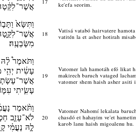
17
ke'efa seorim.
אֲשֶׁר־לִקֵּ֔טָה 
וַתִּשָּׂא֙ וַתָּ
Vatisá vatabó hairvatere hamota 
אֲשֶׁר־לִקֵּ֑טָה
18
vatitén la et asher hotirah m
מִשָּׂבְעָֽהּ׃
וַתֹּאמֶר֩ לָ֨הּ 
Vatomer lah hamotáh efó likat h
עָשִׂ֔ית יְהִ֥י מַ
makirech baruch vataged lacham
19
אֲשֶׁר־עָשְׂתָה֙
vatomer shem haish asher as
עָשִׂ֧יתִי עִמּ֛וֹ 
וַתֹּ֨אמֶר נָעֳמִ
Vatomer Nahomí lekalata baruch
לֹא־עָזַ֣ב חַסְד
chasdó et hahayim ve'et hamet
20
karob lanu haish migoalenu hu
לָ֣הּ נָעֳמִ֗י קָר