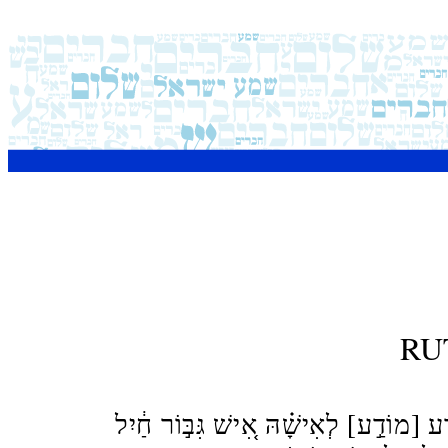
RU
ע [מוֹדַ֣ע] לְאִישָׁ֗הּ אִ֚ישׁ גִּבּ֣וֹר חַ֔יִל