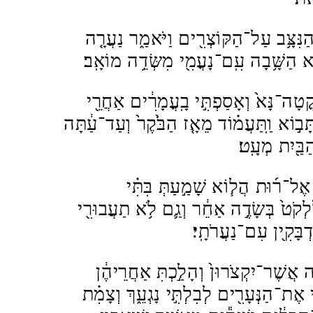
ר הַנִּצָּ֥ב עַל־הַקּוֹצְרִ֖ים וַיֹּאמַ֑ר נַעֲרָ֤ה
יא הַשָּׁ֥בָה עִֽם־נָעֳמִ֖י מִשְּׂדֵ֥ה מוֹאָֽב׃
טָה־נָּא֙ וְאָסַפְתִּ֣י בָֽעֳמָרִ֔ים אַחֲרֵ֖י
ָּב֣וֹא וַֽתַּעֲמ֗וֹד מֵאָ֤ז הַבֹּ֙קֶר֙ וְעַד־עַ֔תָּה
ַבַּ֖יִת מְעָֽט׃
ז אֶל־ר֜וּת הֲל֧וֹא שָׁמַ֣עַתְּ בִּתִּ֗י
ְקֹט֙ בְּשָׂדֶ֣ה אַחֵ֔ר וְגַ֛ם לֹ֥א תַעֲבוּרִ֖י
ְבָּקִ֖ין עִם־נַעֲרֹתָֽי׃
דֶ֤ה אֲשֶׁר־יִקְצֹרוּן֙ וְהָלַ֣כְתִּ אַחֲרֵיהֶ֔ן
י אֶת־הַנְּעָרִ֖ים לְבִלְתִּ֣י נָגְעֵ֑ךְ וְצָמִ֗ת