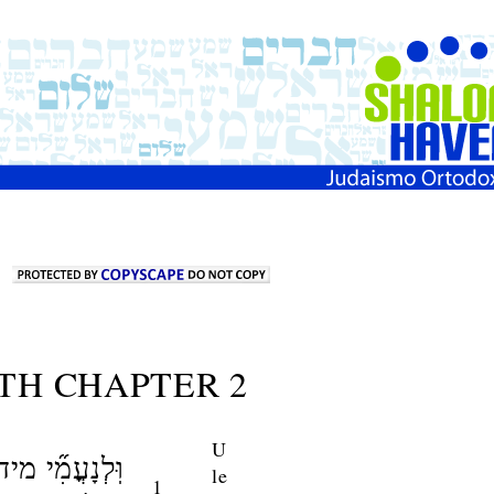
TH CHAPTER 2
U
וּֽלְנָעֳמִ֞י מיד
le
1