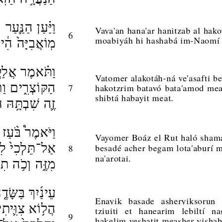
וַיַּ֗עַן הַנַּ֛עַ
Vaya'an hana'ar hanitzab al hak
6
moabiyáh hi hashabá im-Nao
מֽוֹאֲבִיָּה֙ הִ֔
וַתֹּ֗אמֶר אֲלַקֳ
Vatomer alakotáh-ná ve'asafti b
הַקּוֹצְרִ֑ים וַת
7
hakotzrim batavó bata'amod mea
shibtá habayit meat.
זֶ֛ה שִׁבְתָּ֥הּ ה
וַיֹּאמֶר֩ בֹּ֨עַ
Vayomer Boáz el Rut haló shama'a
אַל־תֵּלְכִי֙ לִל
besadé acher begam lota'aburí m
8
na'arotai.
מִזֶּ֑ה וְכֹ֥ה תִד
עֵינַ֜יִךְ בַּשָּׂ
Enayik basade asheryiksorun 
הֲל֥וֹא צִוִּ֛יתִ
tziuiti et hanearim lebiltí n
9
hakelim veshatit measher yi