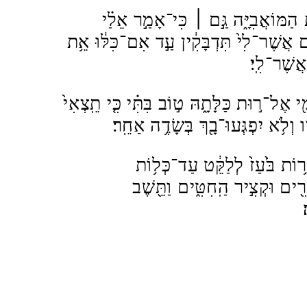
הַמּוֹאֲבִיָּ֑ה גַּ֣ם ׀ כִּי־אָמַ֣ר אֵלַ֗י
 אֲשֶׁר־לִי֙ תִּדְבָּקִ֔ין עַ֣ד אִם־כִּלּ֔וּ אֵ֥ת
ֲשֶׁר־לִֽי׃
י אֶל־ר֣וּת כַּלָּתָ֑הּ ט֣וֹב בִּתִּ֗י כִּ֤י תֵֽצְאִי֙
וְלֹ֥א יִפְגְּעוּ־בָ֖ךְ בְּשָׂדֶ֥ה אַחֵֽר׃
עֲר֥וֹת בֹּ֙עַז֙ לְלַקֵּ֔ט עַד־כְּל֥וֹת
ִ֖ים וּקְצִ֣יר הַֽחִטִּ֑ים וַתֵּ֖שֶׁב