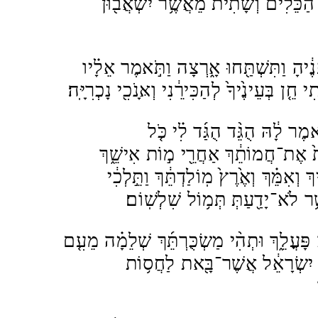
הַכֵּלִ֔ים וְשָׁתִ֕ית מֵאֲשֶׁ֥ר יִשְׁאֲב֖וּן
נֶ֔יהָ וַתִּשְׁתַּ֖חוּ אָ֑רְצָה וַתֹּ֣אמֶר אֵלָ֗יו
 חֵ֤ן בְּעֵינֶ֙יךָ֙ לְהַכִּירֵ֔נִי וְאָּנֹכִ֖י נָכְרִיָּֽה׃
ַיֹּ֣אמֶר לָ֔הּ הֻגֵּ֨ד הֻגַּ֜ד לִ֗י כֹּ֤ל
 אֶת־חֲמוֹתֵ֔ךְ אַחֲרֵ֖י מ֣וֹת אִישֵׁ֑ךְ
יךְ וְאִמֵּ֗ךְ וְאֶ֙רֶץ֙ מֽוֹלַדְתֵּ֔ךְ וַתֵּ֣לְכִ֔י
 לֹא־יָדַ֖עַתְּ תְּמ֥וֹל שִׁלְשֽׁוֹם׃
 פָּעֳלֵ֑ךְ וּתְהִ֨י מַשְׂכֻּרְתֵּ֜ךְ שְׁלֵמָ֗ה מֵעִ֤ם
 יִשְׂרָאֵ֔ל אֲשֶׁר־בָּ֖את לַחֲס֥וֹת