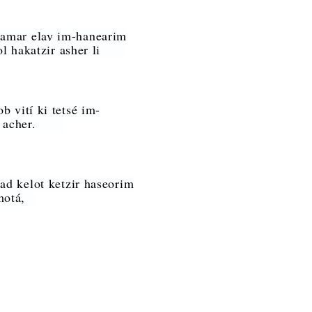
amar elay im-hanearim
 kol hakatzir asher li
b vití ki tetsé im-
sadé acher.
 ad kelot ketzir haseorim
amotá,