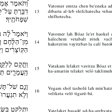
וַ֠תֹּאמֶר אֶמְצָא
Vatomer emtza chen be'eneka ad
דִבַּ֖רְתָּ עַל־ל
dibarta al-leb shifchatecha veh
13
shifhotecha.
שִׁפְחֹתֶֽיךָ׃
וַיֹּאמֶר֩ לָ֨ה בֹ
Vayomer lah Bóaz le'et haokel 
halechem vetabalt pitek vac
מִן־הַלֶּ֔חֶם וְטָ
14
hakotzrim vayitzbat-la calí ba
הַקּֽוֹצְרִ֔ים וַיּ
וַתָּ֖קָם לְלַקֵּ֑
Vatakam lelaket vayitza Bóaz e
15
ha-amarim telaket veló taklim
הָֽעֳמָרִ֛ים תְּל
וְגַ֛ם שֹׁל־תָּשֹׁ
Vegam shol tasholú lah min'hat
16
veliketa veló tigarú-bá.
וְלֹ֥א תִגְעֲרוּ־ב
וַתְּלַקֵּ֥ט בַּש
Vatelaket basadé ad-ha-arebvatab