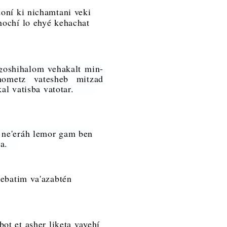
oní ki nichamtani veki
anochí lo ehyé kehachat
goshihalom vehakalt min-
hometz vatesheb mitzad
tokal vatisba vatotar.
t ne'eráh lemor gam ben
uha.
zebatim va'azabtén
ot et asher liketa vayehí