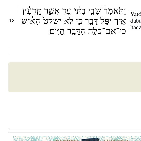
וַתֹּ֙אמֶר֙ שְׁבִ֣י בִתִּ֔י עַ֚ד אֲשֶׁ֣ר תֵּֽדְעִ֔ין
Vató
אֵ֖יךְ יִפֹּ֣ל דָּבָ֑ר כִּ֣י לֹ֤א יִשְׁקֹט֙ הָאִ֔ישׁ
daba
18
had
כִּֽי־אִם־כִּלָּ֥ה הַדָּבָ֖ר הַיּֽוֹם׃