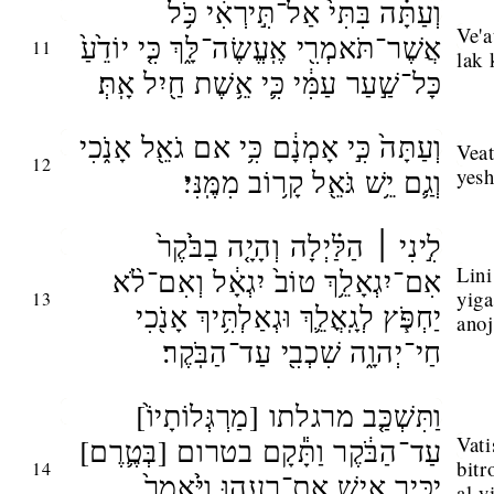
וְעַתָּ֗ה בִּתִּי֙ אַל־תִּ֣ירְאִ֔י כֹּ֥ל
Ve'a
אֲשֶׁר־תֹּאמְרִ֖י אֶֽעֱשֶׂה־לָּ֑ךְ כִּ֤י יוֹדֵ֙עַ֙
11
lak 
כָּל־שַׁ֣עַר עַמִּ֔י כִּ֛י אֵ֥שֶׁת חַ֖יִל אָֽתְּ׃
וְעַתָּה֙ כִּ֣י אָמְנָ֔ם כִּ֥י אם גֹאֵ֖ל אָנֹ֑כִי
Vea
12
וְגַ֛ם יֵ֥שׁ גֹּאֵ֖ל קָר֥וֹב מִמֶּֽנִּי׃
yes
לִ֣ינִי ׀ הַלַּ֗יְלָה וְהָיָ֤ה בַבֹּ֙קֶר֙
Lini
אִם־יִגְאָלֵ֥ךְ טוֹב֙ יִגְאָ֔ל וְאִם־לֹ֨א
yiga
13
יַחְפֹּ֧ץ לְגָֽאֳלֵ֛ךְ וּגְאַלְתִּ֥יךְ אָנֹ֖כִי
anoj
חַי־יְהוָ֑ה שִׁכְבִ֖י עַד־הַבֹּֽקֶר׃
וַתִּשְׁכַּ֤ב מרגלתו [מַרְגְּלוֹתָיוֹ֙]
Vat
עַד־הַבֹּ֔קֶר וַתָּ֕קָם בטרום [בְּטֶ֛רֶם]
bitr
14
יַכִּ֥יר אִ֖ישׁ אֶת־רֵעֵ֑הוּ וַיֹּ֙אמֶר֙
al y