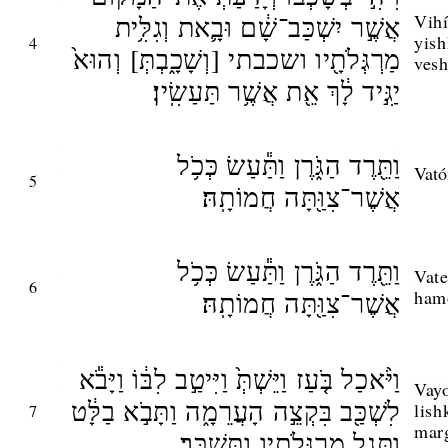
אֲשֶׁ֣ר יִשְׁכַּב־שָׁ֔ם וּבָ֛את וְגִלִּ֥ית
Vihí
yish
4
מַרְגְּלֹתָ֖יו ושכבתי [וְשָׁכָ֑בְתְּ] וְהוּא֙
vesh
יַגִּ֣יד לָ֔ךְ אֵ֖ת אֲשֶׁ֥ר תַּעַשִֽׂין׃
וַתֵּ֖רֶד הַגֹּ֑רֶן וַתַּ֕עַשׂ כְּכֹ֥ל
Vató
5
אֲשֶׁר־צִוַּ֖תָּה חֲמוֹתָֽהּ׃
וַתֵּ֖רֶד הַגֹּ֑רֶן וַתַּ֕עַשׂ כְּכֹ֥ל
Vate
6
אֲשֶׁר־צִוַּ֖תָּה חֲמוֹתָֽהּ׃
ham
וַיֹּ֨אכַל בֹּ֤עַז וַיֵּשְׁתְּ֙ וַיִּיטַ֣ב לִבּ֔וֹ וַיָּבֹ֕א
Vayo
לִשְׁכַּ֖ב בִּקְצֵ֣ה הָעֲרֵמָ֑ה וַתָּבֹ֣א בַלָּ֔ט
lish
7
marg
וַתְּגַ֥ל מַרְגְּלֹתָ֖יו וַתִּשְׁכָּֽב׃