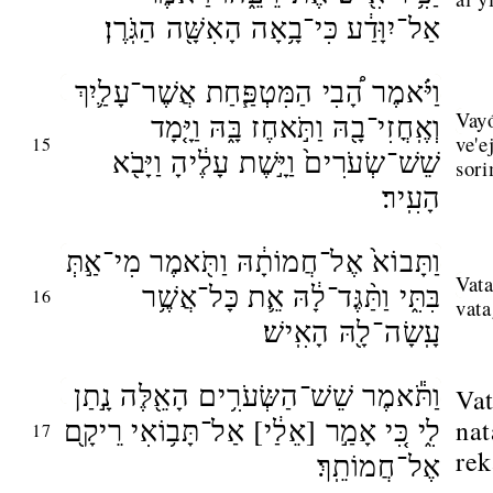
אַל־יִוָּדַ֔ע כִּי־בָ֥אָה הָאִשָּׁ֖ה הַגֹּֽרֶן׃
וַיֹּ֗אמֶר הָ֠בִי הַמִּטְפַּ֧חַת אֲשֶׁר־עָלַ֛יִךְ
Vayó
וְאֶֽחֳזִי־בָ֖הּ וַתֹּ֣אחֶז בָּ֑הּ וַיָּ֤מָד
ve'e
15
שֵׁשׁ־שְׂעֹרִים֙ וַיָּ֣שֶׁת עָלֶ֔יהָ וַיָּבֹ֖א
sori
הָעִֽיר׃
וַתָּבוֹא֙ אֶל־חֲמוֹתָ֔הּ וַתֹּ֖אמֶר מִי־אַ֣תְּ
Vata
בִּתִּ֑י וַתַּ֨גֶּד־לָ֔הּ אֵ֛ת כָּל־אֲשֶׁ֥ר
16
vata
עָֽשָׂה־לָ֖הּ הָאִֽישׁ׃
וַתֹּ֕אמֶר שֵׁשׁ־הַשְּׂעֹרִ֥ים הָאֵ֖לֶּה נָ֣תַן
Va
לִ֑י כִּ֚י אָמַ֣ר [אֵלַ֔י] אַל־תָּב֥וֹאִי רֵיקָ֖ם
na
17
rek
אֶל־חֲמוֹתֵֽךְ׃