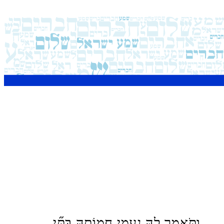
וַתֹּ֥אמֶר לָ֖הּ נָעֳמִ֣י חֲמוֹתָ֑הּ בִּתִּ֞י