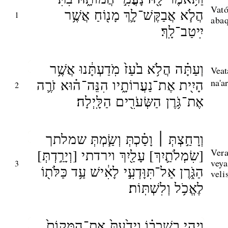
Vat
הֲלֹ֧א אֲבַקֶּשׁ־לָ֛ךְ מָנ֖וֹחַ אֲשֶׁ֥ר
1
abaq
יִֽיטַב־לָֽךְ׃
וְעַתָּ֗ה הֲלֹ֥א בֹ֙עַז֙ מֹֽדַעְתָּ֔נוּ אֲשֶׁ֥ר
Veat
הָיִ֖ית אֶת־נַעֲרוֹתָ֑יו הִנֵּה־ה֗וּא זֹרֶ֛ה
na'a
2
אֶת־גֹּ֥רֶן הַשְּׂעֹרִ֖ים הַלָּֽיְלָה׃
וְרָחַ֣צְתְּ ׀ וָסַ֗כְתְּ וְשַׂ֧מְתְּ שמלתך
[שִׂמְלֹתַ֛יִךְ] עָלַ֖יִךְ וירדתי [וְיָרַ֣דְתְּ]
Vera
veya
3
הַגֹּ֑רֶן אַל־תִּוָּדְעִ֣י לָאִ֔ישׁ עַ֥ד כַּלֹּת֖וֹ
veli
לֶאֱכֹ֥ל וְלִשְׁתּֽוֹת׃
וִיהִ֣י בְשָׁכְב֗וֹ וְיָדַ֙עַתְּ֙ אֶת־הַמָּקוֹם֙