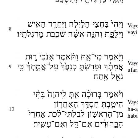
וַיְהִי֙ בַּחֲצִ֣י הַלַּ֔יְלָה וַיֶּחֱרַ֥ד הָאִ֖ישׁ
Vaye
8
וַיִּלָּפֵ֑ת וְהִנֵּ֣ה אִשָּׁ֔ה שֹׁכֶ֖בֶת מַרְגְּלֹתָֽיו׃
vayi
וַיֹּ֖אמֶר מִי־אָ֑תּ וַתֹּ֗אמֶר אָנֹכִי֙ ר֣וּת
Vay
אֲמָתֶ֔ךָ וּפָרַשְׂתָּ֤ כְנָפֶ֙ךָ֙ עַל־אֲמָ֣תְךָ֔ כִּ֥י
9
ufar
גֹאֵ֖ל אָֽתָּה׃
וַיֹּ֗אמֶר בְּרוּכָ֨ה אַ֤תְּ לַֽיהוָה֙ בִּתִּ֔י
Vayó
הֵיטַ֛בְתְּ חַסְדֵּ֥ךְ הָאַחֲר֖וֹן
ha-a
10
מִן־הָרִאשׁ֑וֹן לְבִלְתִּי־לֶ֗כֶת אַחֲרֵי֙
haba
הַבַּ֣חוּרִ֔ים אִם־דַּ֖ל וְאִם־עָשִֽׁיר׃