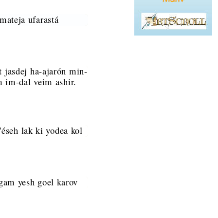
mateja ufarastá
t jasdej ha-ajarón min-
im im-dal veim ashir.
e'éseh lak ki yodea kol
gam yesh goel karov