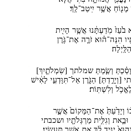
מָנ֖וֹחַ אֲשֶׁ֥ר יִֽיטַב־לָֽךְ׃
 בֹ֙עַז֙ מֹֽדַעְתָּ֔נוּ אֲשֶׁ֥ר הָיִ֖ית
יו הִנֵּה־ה֗וּא זֹרֶ֛ה אֶת־גֹּ֥רֶן
לָּֽיְלָה׃
 וָסַ֗כְתְּ וְשַׂ֧מְתְּ שמלתך [שִׂמְלֹתַ֛יִךְ
 [וְיָרַ֣דְתְּ] הַגֹּ֑רֶן אַל־תִּוָּדְעִ֣י לָאִ֔ישׁ
ֶאֱכֹ֥ל וְלִשְׁתּֽוֹת׃
֗וֹ וְיָדַ֙עַתְּ֙ אֶת־הַמָּקוֹם֙ אֲשֶׁ֣ר
ם וּבָ֛את וְגִלִּ֥ית מַרְגְּלֹתָ֖יו ושכבתי
[הוּא֙ יַגִּ֣יד לָ֔ךְ אֵ֖ת אֲשֶׁ֥ר תַּעַשִֽׂין׃