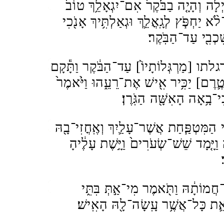
יְלָה וְהָיָ֤ה בַבֹּ֙קֶר֙ אִם־יִגְאָלֵ֥ךְ טוֹב֙
֨א יַחְפֹּ֧ץ לְגָֽאֳלֵ֛ךְ וּגְאַלְתִּ֥יךְ אָנֹ֖כִי
כְבִ֖י עַד־הַבֹּֽקֶר׃
רגלתו [מַרְגְּלוֹתָיוֹ֙] עַד־הַבֹּ֔קֶר וַתָּ֕קָם
ֶם] יַכִּ֥יר אִ֖ישׁ אֶת־רֵעֵ֑הוּ וַיֹּ֙אמֶר֙
ִי־בָ֥אָה הָאִשָּׁ֖ה הַגֹּֽרֶן׃
י הַמִּטְפַּ֧חַת אֲשֶׁר־עָלַ֛יִךְ וְאֶֽחֳזִי־בָ֖הּ
ּ וַיָּ֤מָד שֵׁשׁ־שְׂעֹרִים֙ וַיָּ֣שֶׁת עָלֶ֔יהָ
׃
חֲמוֹתָ֔הּ וַתֹּ֖אמֶר מִי־אַ֣תְּ בִּתִּ֑י
ּ אֵ֛ת כָּל־אֲשֶׁ֥ר עָֽשָׂה־לָ֖הּ הָאִֽישׁ׃