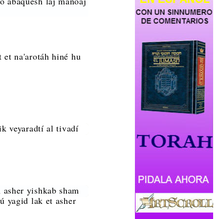
ó abaquesh laj manóaj
 et na'arotáh hiné hu
k veyaradtí al tivadí
m asher yishkab sham
ú yagid lak et asher