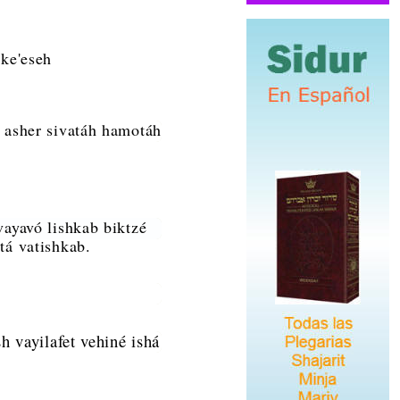
 ke'eseh
l asher sivatáh hamotáh
vayavó lishkab biktzé
tá vatishkab.
h vayilafet vehiné ishá