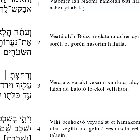
Vatómer lah Naomí hamotáh bití hal
1
asher yitab laj
אֲבַקֶּשׁ־לָ֛ךְ 
וְעַתָּ֗ה הֲלֹ֥א
Veatá alóh Bóaz modatanu asher ayit
אֶת־נַעֲרוֹתָ֑
2
soréh et gorén hasorim halaila.
הַשְּׂעֹרִ֖ים הַ
וְרָחַ֣צְתְּ ׀]
Verajatz vasakt vesamt simlotaj alayi
עָלַ֖יִךְ וירדתי
3
laish ad kalotó le-ekol velishtot.
עַ֥ד כַּלֹּת֖וֹ ל
וִיהִ֣י בְשָׁכְב
Vihí beshokvó veyadá'at et hamako
יִשְׁכַּב־שָׁ֔
ubat vegilit margelotá veshakabt veh
4
ta'asín.
וְשָׁכָ֑בְתְּ] וְ