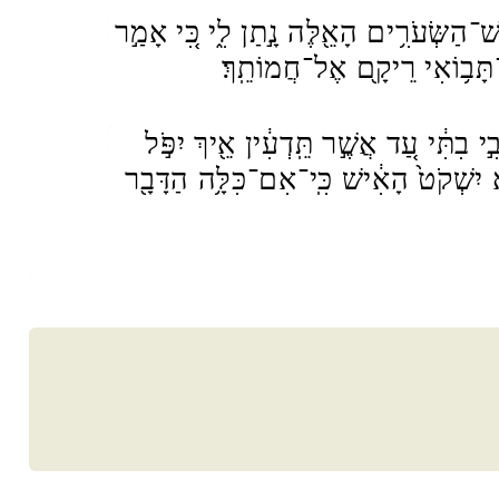
ׁ־הַשְּׂעֹרִ֥ים הָאֵ֖לֶּה נָ֣תַן לִ֑י כִּ֚י אָמַ֣ר
[ָב֥וֹאִי רֵיקָ֖ם אֶל־חֲמוֹתֵֽךְ׃
֣י בִתִּ֔י עַ֚ד אֲשֶׁ֣ר תֵּֽדְעִ֔ין אֵ֖יךְ יִפֹּ֣ל
֤א יִשְׁקֹט֙ הָאִ֔ישׁ כִּֽי־אִם־כִּלָּ֥ה הַדָּבָ֖ר