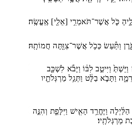
֑יהָ כֹּ֛ל אֲשֶׁר־תֹּאמְרִ֥י [אֵלַ֖י] אֶֽעֱשֶֽׂה׃
ֹּ֑רֶן וַתַּ֕עַשׂ כְּכֹ֥ל אֲשֶׁר־צִוַּ֖תָּה חֲמוֹתָֽהּ׃
וַיֵּשְׁתְּ֙ וַיִּיטַ֣ב לִבּ֔וֹ וַיָּבֹ֕א לִשְׁכַּ֖ב
מָ֑ה וַתָּבֹ֣א בַלָּ֔ט וַתְּגַ֥ל מַרְגְּלֹתָ֖יו
 הַלַּ֔יְלָה וַיֶּחֱרַ֥ד הָאִ֖ישׁ וַיִּלָּפֵ֑ת וְהִנֵּ֣ה
ֶת מַרְגְּלֹתָֽיו׃