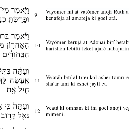
וַיֹּ֖אמֶר מִי־
Vayomer mi'at vatómer anojí Ruth a
9
kenafeja al amateja ki goel atá.
וּפָרַשְׂתָּ֤ כְנ
וַיֹּ֗אמֶר בְּרוּ
Vayómer berujá at Adonai bití hetab
הָאַחֲר֖וֹן מִ
10
harishón lebiltí leket ajaré habajur
הַבַּ֣חוּרִ֔ים
וְעַתָּ֗ה בִּתִּ
Ve'atáh bití al tirei kol asher tomri 
אֶֽעֱשֶׂה־לָּ֑ךְ 
11
sha'ar amí ki éshet jáyil et.
חַ֖יִל אָֽתְּ׃
וְעַתָּה֙ כִּ֣י 
Veatá ki omnam ki im goel anojí ve
12
mimeni.
גֹּאֵ֖ל קָר֥וֹב מִ