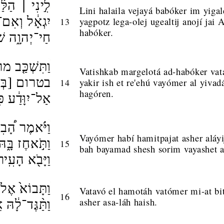
לִ֣ינִי ׀ הַלַּ֗
Lini halaila vejayá babóker im yigal
יִגְאָ֔ל וְאִם־לֹ
yagpotz lega-olej ugealtij anojí jai 
13
habóker.
חַי־יְהוָ֑ה שִׁ
וַתִּשְׁכַּ֤ב מ
Vatishkab margelotá ad-habóker va
בטרום [בְּטֶ֛ר
yakir ish et re'ehú vayómer al yivad
14
hagóren.
אַל־יִוָּדַ֔ע כּ
וַיֹּ֗אמֶר הָ֠בִ
Vayómer habí hamitpajat asher aláyij
וַתֹּ֣אחֶז בָּ֑ה
15
bah bayamad shesh sorim vayashet a
וַיָּבֹ֖א הָעִֽיר
וַתָּבוֹא֙ אֶל־
Vatavó el hamotáh vatómer mi-at bití
16
asher asa-láh haish.
וַתַּ֨גֶּד־לָ֔ה