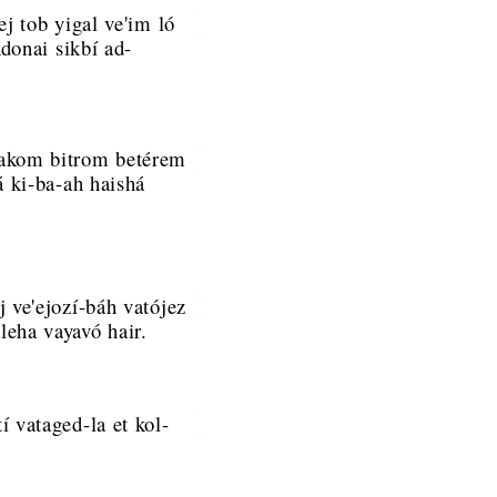
ej tob yigal ve'im ló
Adonai sikbí ad-
takom bitrom betérem
á ki-ba-ah haishá
 ve'ejozí-báh vatójez
leha vayavó hair.
 vataged-la et kol-