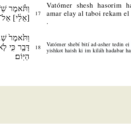
Vatómer shesh hasorim ha
וַתֹּ֕אמֶר שֵׁש
amar elay al taboi rekam el
17
אֵלַ֔י] אַל־תּ
.
וַתֹּ֙אמֶר֙ שְׁבִ
Vatómer shebí bití ad-asher tedin ej
דָּבָ֑ר כִּ֣י לֹ
18
yishkot haish ki im kiláh hadabar h
הַיּֽוֹם׃