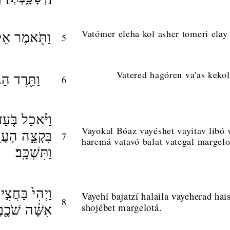
Vatómer eleha kol asher tomeri elay
וַתֹּ֖אמֶר אֵלֶ
5
Vatered hagóren va'as keko
וַתֵּ֖רֶד הַג
6
וַיֹּ֨אכַל בֹּ֤עַז 
Vayokal Bóaz vayéshet vayitav libó 
בִּקְצֵ֣ה הָעֲרֵ
7
haremá vatavó balat vategal margelo
וַתִּשְׁכָּֽב׃
וַיְהִי֙ בַּחֲצִ֣י
Vayehí bajatzí halaila vayeherad hais
8
shojébet margelotá.
אִשָּׁ֔ה שֹׁכֶ֖ב