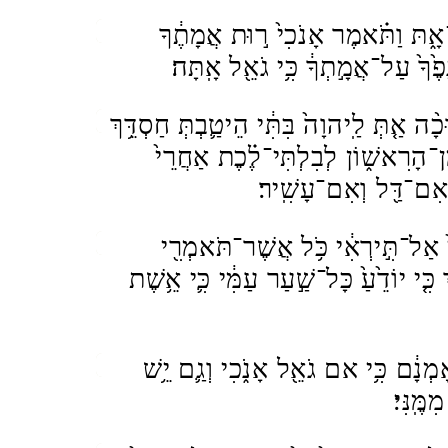
אָ֑תּ וַתֹּ֗אמֶר אָנֹכִי֙ ר֣וּת אֲמָתֶ֔ךָ
ָפֶ֙ךָ֙ עַל־אֲמָ֣תְךָ֔ כִּ֥י גֹאֵ֖ל אָֽתָּה׃
כָ֨ה אַ֤תְּ לַֽיהוָה֙ בִּתִּ֔י הֵיטַ֛בְתְּ חַסְדֵּ֥ךְ
ן־הָרִאשׁ֑וֹן לְבִלְתִּי־לֶ֗כֶת אַחֲרֵי֙
 אִם־דַּ֖ל וְאִם־עָשִֽׁיר׃
י֙ אַל־תִּ֣ירְאִ֔י כֹּ֥ל אֲשֶׁר־תֹּאמְרִ֖י
כִּ֤י יוֹדֵ֙עַ֙ כָּל־שַׁ֣עַר עַמִּ֔י כִּ֛י אֵ֥שֶׁת
אָמְנָ֔ם כִּ֥י אם גֹאֵ֖ל אָנֹ֑כִי וְגַ֛ם יֵ֥שׁ
מֶּֽנִּי׃