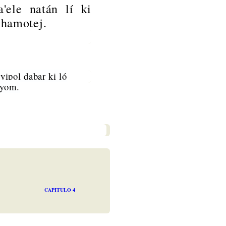
'ele natán lí ki
 hamotej.
 yipol dabar ki ló
ayom.
CAPITULO 4