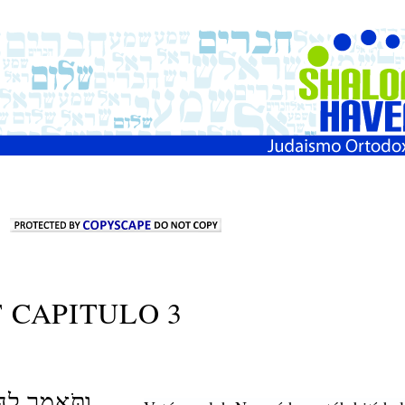
T
CAPITULO 3
וַתֹּ֥אמֶר לָ֖הּ