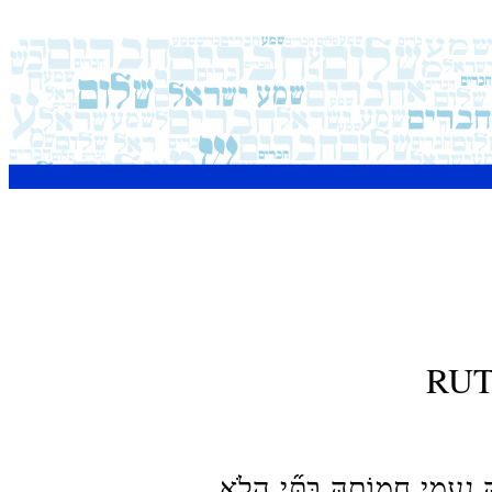
RU
 נָעֳמִ֣י חֲמוֹתָ֑הּ בִּתִּ֞י הֲלֹ֧א