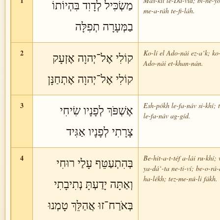
1
Mas-kíl le-Da-víd; bi-he-yó
מַשְׂכִּיל לְדָוִד בִּהְיוֹתוֹ
me-a-ráh te-fi-láh.
בַמְּעָרָה תְפִלָּה
2
Ko-lí el Ado-nái ez-a‘k; ko-
קוֹלִי אֶל־יְהוָה אֶזְעָק
Ado-nái et-khan-nán.
קוֹלִי אֶל־יְהוָה אֶתְחַנָּן
3
Esh-pókh le-fa-náv si-khí; t
אֶשְׁפֹּךְ לְפָנָיו שִׂיחִי
le-fa-náv ag-gíd.
צָרָתִי לְפָנָיו אַגִּיד
4
Be-hit-a-t-téf a-lái ru-khí; 
בְּהִתְעַטֵּף עָלַי רוּחִי
ya-dá‘-ta ne-ti-ví; be-o-rá-
ha-lékh; tez-me-nú-li fákh.
וְאַתָּה יָדַעְתָּ נְתִיבָתִי
בְּאֹרַח־זוּ אֲהַלֵּךְ טָמְנוּ