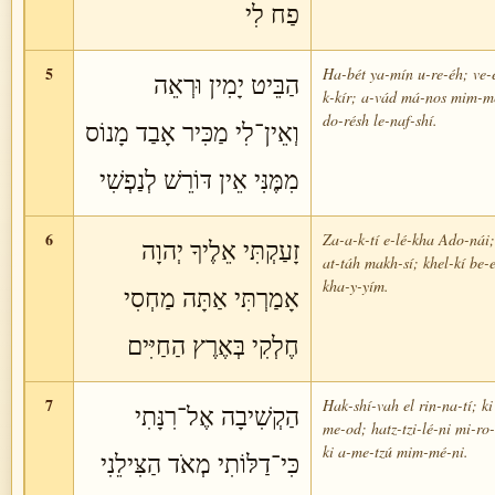
פַח לִי
5
Ha-bét ya-mín u-re-éh; ve-e
הַבֵּיט יָמִין וּרְאֵה
k-kír; a-vád má-nos mim-mé
do-résh le-naf-shí.
וְאֵין־לִי מַכִּיר אָבַד מָנוֹס
מִמֶּנִּי אֵין דּוֹרֵשׁ לְנַפְשִׁי
6
Za-a-k-tí e-lé-kha Ado-nái;
זָעַקְתִּי אֵלֶיךָ יְהוָה
at-táh makh-sí; khel-kí be-e
kha-y-yím.
אָמַרְתִּי אַתָּה מַחְסִי
חֶלְקִי בְּאֶרֶץ הַחַיִּים
7
Hak-shí-vah el rin-na-tí; ki
הַקְשִׁיבָה אֶל־רִנָּתִי
me-od; hatz-tzi-lé-ni mi-ro-
ki a-me-tzú mim-mé-ni.
כִּי־דַלּוֹתִי מְאֹד הַצִּילֵנִי