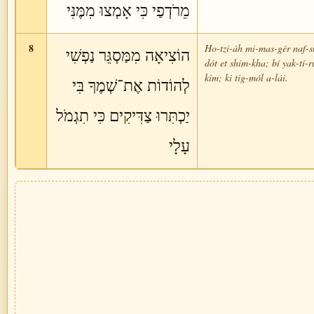
מֵרֹדְפַי כִּי אָמְצוּ מִמֶּנִּי
8
Ho-tzi-áh mi-mas-gér naf-sh
הוֹצִיאָה מִמַּסְגֵּר נַפְשִׁי
dót et shím-kha; bí yak-tí-r
kim; ki tig-mól a-lái.
לְהוֹדוֹת אֶת־שְׁמֶךָ בִּי
יַכְתִּרוּ צַדִּיקִים כִּי תִגְמֹל
עָלָי