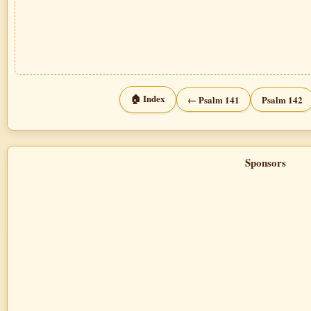
🏠 Index
← Psalm 141
Psalm 142
Sponsors