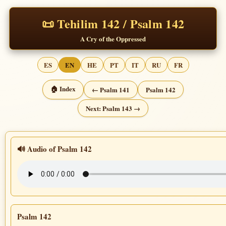
📜 Tehilim 142 / Psalm 142
A Cry of the Oppressed
ES
EN
HE
PT
IT
RU
FR
🏠 Index
← Psalm 141
Psalm 142
Next: Psalm 143 →
🔊 Audio of Psalm 142
Psalm 142