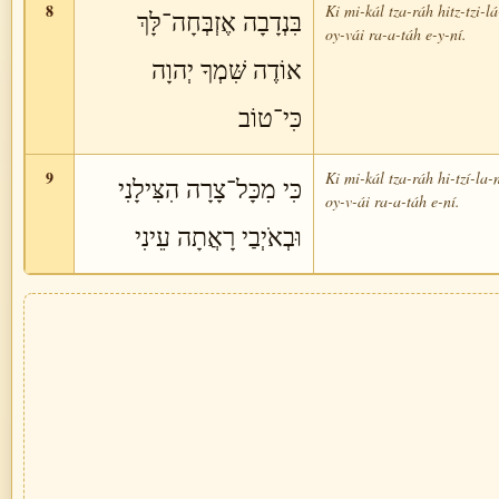
8
Ki mi-kál tza-ráh hitz-tzi-lá
בִּנְדָבָה אֶזְבְּחָה־לָּךְ
oy-vái ra-a-táh e-y-ní.
אוֹדֶה שִּׁמְךָ יְהוָה
כִּי־טוֹב
9
Ki mi-kál tza-ráh hi-tzí-la-
כִּי מִכָּל־צָרָה הִצִּילָנִי
oy-v-ái ra-a-táh e-ní.
וּבְאֹיְבַי רָאֲתָה עֵינִי