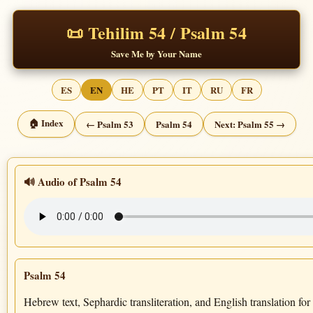
📜 Tehilim 54 / Psalm 54
Save Me by Your Name
ES
EN
HE
PT
IT
RU
FR
🏠 Index
← Psalm 53
Psalm 54
Next: Psalm 55 →
🔊 Audio of Psalm 54
Psalm 54
Hebrew text, Sephardic transliteration, and English translation for