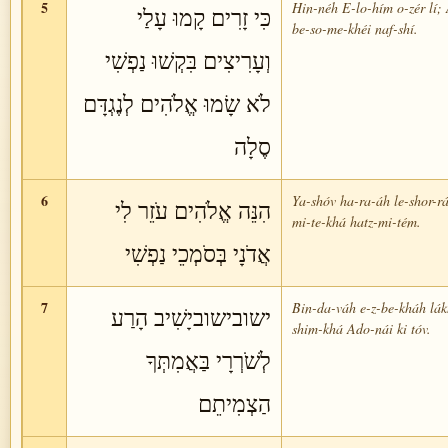
5
Hin-néh E-lo-hím o-zér lí;
כִּי זָרִים קָמוּ עָלַי
be-so-me-khéi naf-shí.
וְעָרִיצִים בִּקְשׁוּ נַפְשִׁי
לֹא שָׂמוּ אֱלֹהִים לְנֶגְדָּם
סֶלָה
6
Ya-shóv ha-ra-áh le-shor-rá
הִנֵּה אֱלֹהִים עֹזֵר לִי
mi-te-khá hatz-mi-tém.
אֲדֹנָי בְּסֹמְכֵי נַפְשִׁי
7
Bin-da-váh e-z-be-kháh lák
ישובישוביָשִׁיב הָרַע
shim-khá Ado-nái ki tóv.
לְשֹׁרְרָי בַּאֲמִתְּךָ
הַצְמִיתֵם