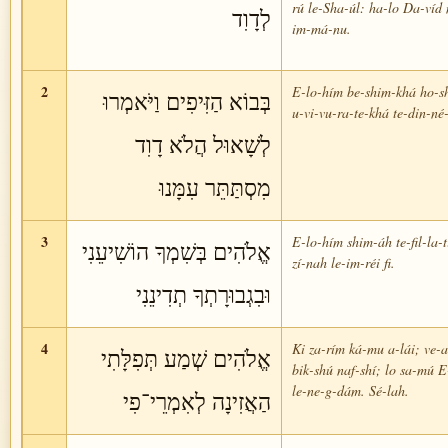
rú le-Sha-úl: ha-lo Da-víd 
לְדָוִד
im-má-nu.
2
E-lo-hím be-shim-khá ho-sh
בְּבוֹא הַזִּיפִים וַיֹּאמְרוּ
u-vi-vu-ra-te-khá te-din-né-
לְשָׁאוּל הֲלֹא דָוִד
מִסְתַּתֵּר עִמָּנוּ
3
E-lo-hím shim-áh te-fil-la-t
אֱלֹהִים בְּשִׁמְךָ הוֹשִׁיעֵנִי
zí-nah le-im-réi fi.
וּבִגְבוּרָתְךָ תְדִינֵנִי
4
Ki za-rím ká-mu a-lái; ve-a
אֱלֹהִים שְׁמַע תְּפִלָּתִי
bik-shú naf-shí; lo sa-mú 
le-ne-g-dám. Sé-lah.
הַאֲזִינָה לְאִמְרֵי־פִי