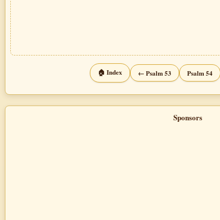
🏠 Index
← Psalm 53
Psalm 54
Sponsors