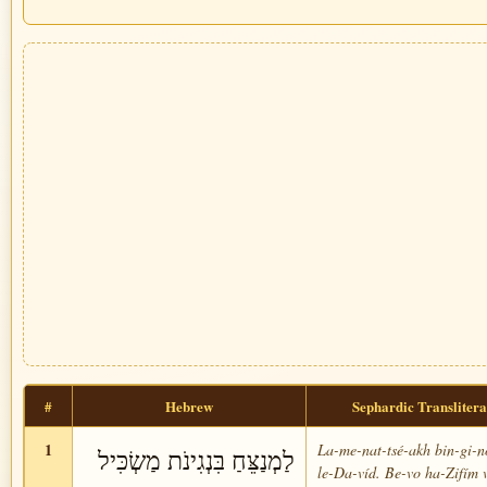
#
Hebrew
Sephardic Translitera
1
La-me-nat-tsé-akh bin-gi-n
לַמְנַצֵּחַ בִּנְגִינֹת מַשְׂכִּיל
le-Da-víd. Be-vo ha-Zifím 