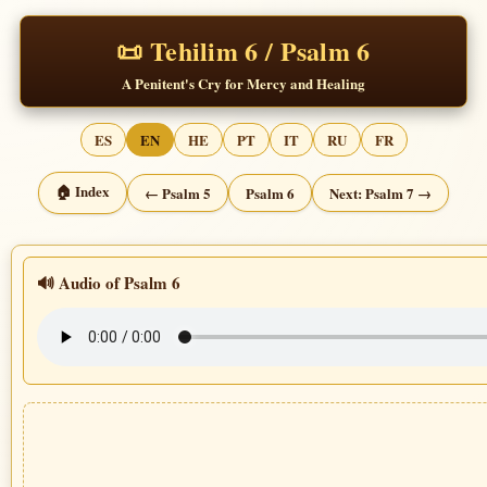
📜 Tehilim 6 / Psalm 6
A Penitent's Cry for Mercy and Healing
ES
EN
HE
PT
IT
RU
FR
🏠 Index
← Psalm 5
Psalm 6
Next: Psalm 7 →
🔊 Audio of Psalm 6