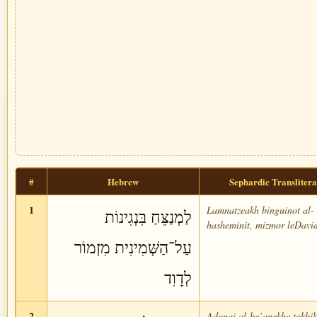
#
Hebrew
Sephardic Translitera
1
Lamnatzeakh binguinot al-
לַמְנַצֵּחַ בִּנְגִינוֹת
hasheminit, mizmor leDavid
עַל־הַשְּׁמִינִית מִזְמוֹר
לְדָוִד
2
Adonai al-be’apekhe tokhik