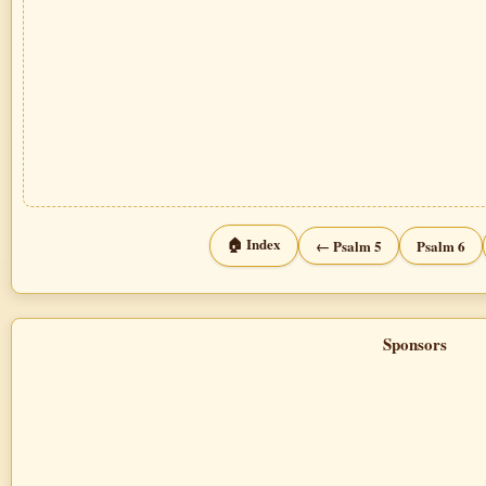
🏠 Index
← Psalm 5
Psalm 6
Sponsors