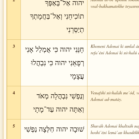
יהוה אַל־בְּאַפְּךָ
veal-bakhamatekhe teyasren
תוֹכִיחֵנִי וְאַל־בַּחֲמָתְךָ
תְיַסְּרֵנִי
3
Khoneni Adonai ki umlal án
חָנֵּנִי יהוה כִּי אֻמְלַל אָנִי
refa’éni Adonai ki nivhalú
רְפָאֵנִי יהוה כִּי נִבְהֲלוּ
עֲצָמָי
4
Venafshí nivhaláh me’ód, v
וְנַפְשִׁי נִבְהֲלָה מְאֹד
Adonai ad-matáy.
וְאַתָּה יהוה עַד־מָתָי
5
Shuváh Adonai khaltsáh naf
שׁוּבָה יהוה חַלְּצָה נַפְשִׁי
hoshi’éni lemá’an khasdékh