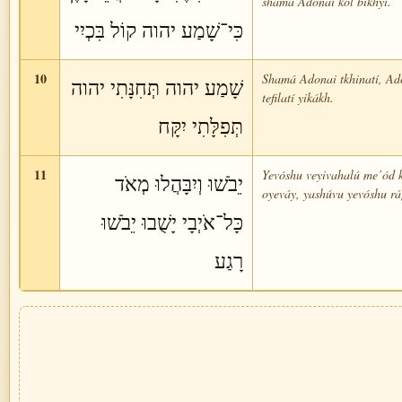
shamá Adonai kol bikhyí.
כִּי־שָׁמַע יהוה קוֹל בִּכְיִי
10
Shamá Adonai tkhinatí, Ad
שָׁמַע יהוה תְּחִנָּתִי יהוה
tefilatí yikákh.
תְּפִלָּתִי יִקָּח
11
Yevóshu veyivahalú me’ód k
יֵבֹשׁוּ וְיִבָּהֲלוּ מְאֹד
oyeváy, yashúvu yevóshu rá
כָּל־אֹיְבָי יָשֻׁבוּ יֵבֹשׁוּ
רָגַע