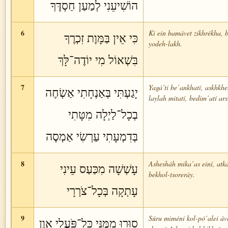
הוֹשִׁיעֵנִי לְמַעַן חַסְדֶּךָ
6
Ki ein bamávet zikhrékha, b
כִּי אֵין בַּמָּוֶת זִכְרֶךָ
yodeh-lakh.
בִּשְׁאוֹל מִי יוֹדֶה־לָּךְ
7
Yagá’ti be’ankhatí, askhkhe
יָגַעְתִּי בְּאַנְחָתִי אַשְׂחֶה
laylah mitatí, bedim’atí ar
בְכָל־לַיְלָה מִטָּתִי
בְּדִמְעָתִי עַרְשִׂי אַמְסֶה
8
Ashesháh mika’as einí, atk
עָשְׁשָׁה מִכַּעַס עֵינִי
bekhol-tsoreráy.
עָתְקָה בְּכָל־צֹרְרָי
9
Súru miméni kol-pó’alei áve
סוּרוּ מִמֶּנִּי כָּל־פֹּעֲלֵי אָוֶן