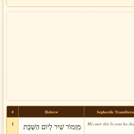
#
Hebrew
Sephardic Translitera
1
Miz-mór shír le-yom ha-sha
מִזְמוֹר שִׁיר לְיוֹם הַשַּׁבָּת