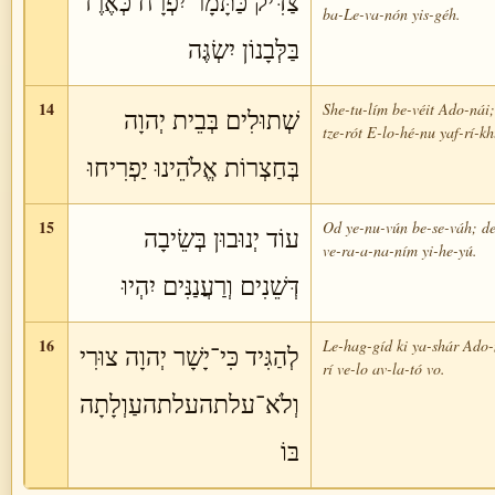
צַדִּיק כַּתָּמָר יִפְרָח כְּאֶרֶז
ba-Le-va-nón yis-géh.
בַּלְּבָנוֹן יִשְׂגֶּה
14
She-tu-lím be-véit Ado-nái
שְׁתוּלִים בְּבֵית יְהוָה
tze-rót E-lo-hé-nu yaf-rí-kh
בְּחַצְרוֹת אֱלֹהֵינוּ יַפְרִיחוּ
15
Od ye-nu-vún be-se-váh; d
עוֹד יְנוּבוּן בְּשֵׂיבָה
ve-ra-a-na-ním yi-he-yú.
דְּשֵׁנִים וְרַעֲנַנִּים יִהְיוּ
16
Le-hag-gíd ki ya-shár Ado-n
לְהַגִּיד כִּי־יָשָׁר יְהוָה צוּרִי
rí ve-lo av-la-tó vo.
וְלֹא־עלתהעלתהעַוְלָתָה
בּוֹ