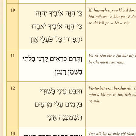
10
Ki hin-néh oy-ve-kha Ado-n
כִּי הִנֵּה אֹיְבֶיךָ יְהוָה
hin-néh oy-ve-kha yo-vé-du;
re-dú kál po-a-léi a-vén.
כִּי־הִנֵּה אֹיְבֶיךָ יֹאבֵדוּ
יִתְפָּרְדוּ כָּל־פֹּעֲלֵי אָוֶן
11
Va-ta-rém kir-e-ém kar-ní; b
וַתָּרֶם כִּרְאֵים קַרְנִי בַּלֹּתִי
be-shé-men ra-a-nán.
בְּשֶׁמֶן רַעֲנָן
12
Va-ta-bét e-ní be-shu-rái; 
וַתַּבֵּט עֵינִי בְּשׁוּרָי
mím a-lái me-re-ím; tish-
oz-nái.
בַּקָּמִים עָלַי מְרֵעִים
תִּשְׁמַעְנָה אָזְנָי
13
Tza-dík ka-ta-már yif-rákh;