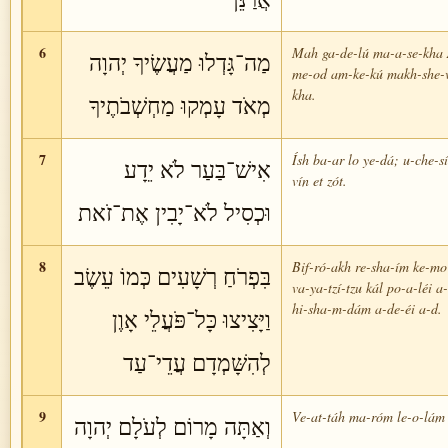
6
Mah ga-de-lú ma-a-se-kha
מַה־גָּדְלוּ מַעֲשֶׂיךָ יְהוָה
me-od am-ke-kú makh-she-v
kha.
מְאֹד עָמְקוּ מַחְשְׁבֹתֶיךָ
7
Ísh ba-ar lo ye-dá; u-che-sí
אִישׁ־בַּעַר לֹא יֵדָע
vín et zót.
וּכְסִיל לֹא־יָבִין אֶת־זֹאת
8
Bif-ró-akh re-sha-ím ke-mo
בִּפְרֹחַ רְשָׁעִים כְּמוֹ עֵשֶׂב
va-ya-tzí-tzu kál po-a-léi a-
hi-sha-m-dám a-de-éi a-d.
וַיָּצִיצוּ כָּל־פֹּעֲלֵי אָוֶן
לְהִשָּׁמְדָם עֲדֵי־עַד
9
Ve-at-táh ma-róm le-o-lám
וְאַתָּה מָרוֹם לְעֹלָם יְהוָה