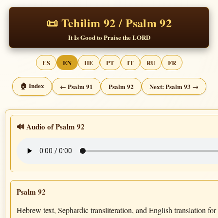
📜 Tehilim 92 / Psalm 92
It Is Good to Praise the LORD
ES
EN
HE
PT
IT
RU
FR
🏠 Index
← Psalm 91
Psalm 92
Next: Psalm 93 →
🔊 Audio of Psalm 92
Psalm 92
Hebrew text, Sephardic transliteration, and English translation for