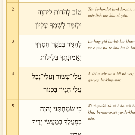
2
Tóv le-ho-dót la-Ado-nái; 
טוֹב לְהֹדוֹת לַיהוָה
mér lish-me-kha el-yón.
וּלְזַמֵּר לְשִׁמְךָ עֶלְיוֹן
3
Le-hag-gíd ba-bó-ker khas
לְהַגִּיד בַּבֹּקֶר חַסְדֶּךָ
ve-e-mu-na-te-kha ba-le-lot
וֶאֱמוּנָתְךָ בַּלֵּילוֹת
4
A-léi a-sór va-a-léi né-vel; 
עֲלֵי־עָשׂוֹר וַעֲלֵי־נָבֶל
ga-yón be-khin-nór.
עֲלֵי הִגָּיוֹן בְּכִנּוֹר
5
Ki si-makh-tá-ni Ado-nái be
כִּי שִׂמַּחְתַּנִי יְהוָה
kha; be-ma-a-séi ya-de-kha
nén.
בְּפָעֳלֶךָ בְּמַעֲשֵׂי יָדֶיךָ
אֲרַנֵּן