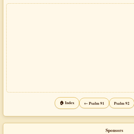
🏠 Index
← Psalm 91
Psalm 92
Sponsors