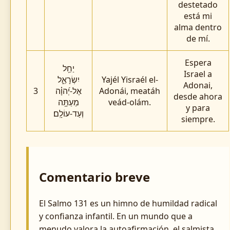
destetado
está mi
alma dentro
de mí.
Espera
יַחֵ֥ל
Israel a
יִשְׂרָאֵ֑ל
Yajél Yisraél el-
Adonai,
3
אֶל-יְ֝הוָ֗ה
Adonái, meatáh
desde ahora
מֵעַתָּ֥ה
veád-olám.
y para
וְעַד-עוֹלָֽם׃
siempre.
Comentario breve
El Salmo 131 es un himno de humildad radical
y confianza infantil. En un mundo que a
menudo valora la autoafirmación, el salmista,