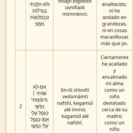
hillájti bigdolót
וְלֹא-הִלַּ֪כְתִּי
enaltecido;
uvniflaót
בִּגְדֹל֫וֹת
ni he
mimménni.
וּבְנִפְלָא֥וֹת
andado en
מִמֶּֽנִּי׃
grandezas,
ni en cosas
maravillosas
más que yo.
Ciertamente
he acallado
y
encalmado
mi alma
אִם-לֹ֤א
Im-ló shivvíti
como un
שִׁוִּ֨יתִי ׀
vedomámti
niño
וְדוֹמַ֫מְתִּי֮
nafshí, kegamúl
destetado
2
נַפְשִׁ֪י
alé immó;
cerca de su
כְּגָמֻ֥ל עֲלֵ֣י
kagamúl alé
madre;
אִמּ֑וֹ כַּגָּמֻ֥ל
nafshí.
como un
עָ֝לֵ֗י נַפְשִֽׁי׃
niño