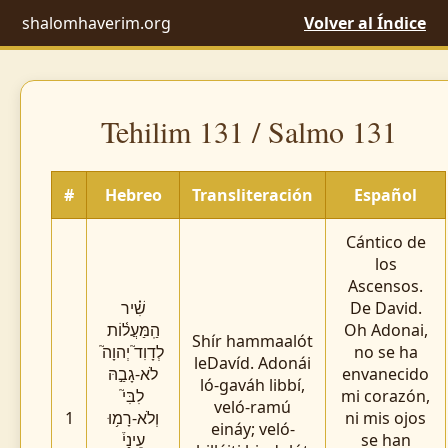
shalomhaverim.org
Volver al Índice
Tehilim 131 / Salmo 131
#
Hebreo
Transliteración
Español
Cántico de
los
Ascensos.
שִׁ֗יר
De David.
הַֽמַּעֲל֫וֹת
Oh Adonai,
Shír hammaalót
לְדָוִד֮ יְהוָה֮
no se ha
leDavíd. Adonái
לֹא-גָבַ֣הּ
envanecido
ló-gaváh libbí,
לִבִּי֮
mi corazón,
veló-ramú
1
וְלֹא-רָמ֥וּ
ni mis ojos
eináy; veló-
עֵינַי֒
se han