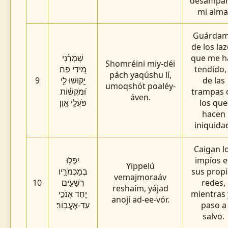
desampar
mi alma
Guárda
de los la
שָׁמְרֵ֗נִי
que me h
Shomréini miy-déi
מִ֭ידֵי פַ֣ח
tendido,
pách yaqúshu lí,
9
יָ֥קוּשׁוּ לִ֑י
de las
umoqshót poaléy-
וּ֝מֹקְשׁ֗וֹת
trampas 
áven.
פֹּעֲלֵ֥י אָֽוֶן׃
los que
hacen
iniquida
Caigan l
יִפְּל֣וּ
impíos 
Yippelú
בְמַכְמֹרָ֣יו
sus propi
vemajmoraáv
10
רְשָׁעִ֑ים
redes,
reshaím, yájad
יַ֖חַד אָנֹכִ֣י
mientras
anojí ad-ee-vór.
עַד-אֶעֱבֽוֹר׃
paso a
salvo.