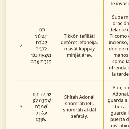
Te invoc
Suba m
oració
תִּכּ֣וֹן
delante 
תְּפִלָּתִ֣י
Tikkón tefilláti
Ti como 
קְטֹֽרֶת
qetóret lefanéija,
incienso, 
2
לְפָנֶ֑יךָ
masát kappáy
don de m
מַשְׂאַ֥ת כַּ֝פַּ֗י
minját árev.
manos
מִנְחַ֥ת עָֽרֶב׃
como l
ofrenda 
la tarde
Pon, o
שִׁיתָ֣ה יְהוָ֣ה
Adonai,
Shítáh Adonái
שָׁמְרָ֣ה לְפִ֑י
guarda a
shomráh lefi,
3
שָׁ֝מְרָ֗ה
boca;
shomráh al-dál
עַל-דַּ֥ל
guarda l
sefatáy.
שְׂפָתָֽי׃
puerta 
mis labio