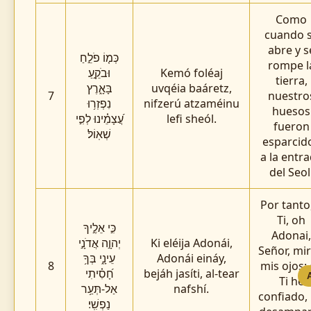
Como
cuando 
abre y s
כְּמ֤וֹ פֹלֵ֣חַ
rompe l
וּבֹקֵ֣עַ
Kemó foléaj
tierra,
בָּאָ֑רֶץ
uvqéia baáretz,
7
nuestro
נִפְזְר֥וּ
nifzerú atzaméinu
huesos
עֲ֝צָמֵ֗ינוּ לְפִ֣י
lefi sheól.
fueron
שְׁאֽוֹל׃
esparcid
a la entr
del Seol
Por tanto
Ti, oh
כִּ֣י אֵלֶ֣יךָ
Adonai,
יְהוָ֣ה אֲדֹנָ֣י
Ki eléija Adonái,
Señor, mi
עֵינָ֑י בְּךָ֥
Adonái eináy,
8
mis ojos;
חָ֝סִ֗יתִי
bejáh jasíti, al-tear
Ti he
אַל-תְּעַ֥ר
nafshí.
confiado,
נַפְשִֽׁי׃