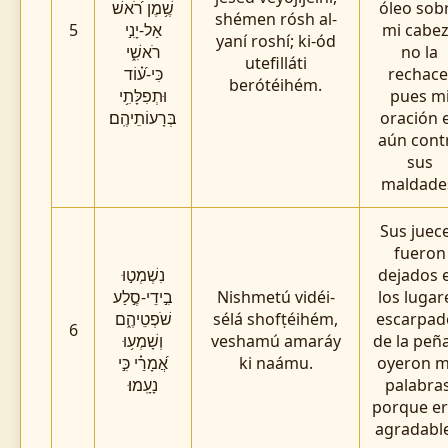
שֶׁ֥מֶן רֹ֝אשׁ
óleo sob
shémen rósh al-
5
אַל-יָנִ֣י
mi cabe
yaní roshí; ki-ód
רֹאשִׁ֑י
no la
utefilláti
כִּי-ע֝֗וֹד
rechace
berótéihém.
וּתְפִלָּתִ֥י
pues m
בְּרָעוֹתֵיהֶֽם׃
oración 
aún cont
sus
maldade
Sus juec
fueron
נִשְׁמְט֣וּ
dejados 
בִ֣ידֵי-סֶ֣לַע
Nishmetú vidéi-
los lugar
שֹׁפְטֵיהֶ֑ם
sélá shofṭéihém,
escarpad
6
וְשָׁמְע֥וּ
veshamú amaráy
de la peña
אֲ֝מָרַ֗י כִּ֣י
ki naámu.
oyeron m
נָעָֽמוּ׃
palabras
porque e
agradable