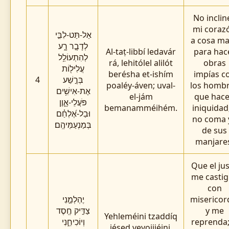
No inclin
mi coraz
אַל-תַּט-לִבִּ֣י
a cosa ma
לְדָבָ֣ר רָ֑ע
Al-taṭ-libbí ledavár
para hac
לְהִתְעוֹלֵ֥ל
rá, lehitólel alilót
obras
עֲלִיל֖וֹת
berésha et-ishím
impías c
4
בְּרֶ֣שַׁע
poaléy-áven; uval-
los homb
אֶת-אִישִׁ֥ים
el-jám
que hac
פֹּעֲלֵי-אָ֑וֶן
bemanamméihém.
iniquidad
וּבַל-אֶ֝לְחַ֗ם
no coma 
בְּמַנְעַמֵּיהֶֽם׃
de sus
manjare
Que el ju
me casti
con
יֶהְלְמֵ֣נִי
misericor
צַדִּ֣יק חֶֽסֶד
y me
Yehleméini tzaddíq
וְיוֹכִיחֵ֑נִי
reprenda;
jésed veyojijéini,