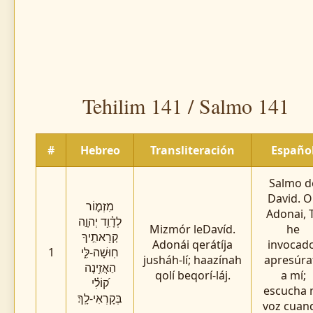
Tehilim 141 / Salmo 141
#
Hebreo
Transliteración
Españo
Salmo d
David. 
מִזְמ֪וֹר
Adonai, 
לְדָ֫וִ֥ד יְהוָ֣ה
Mizmór leDavíd.
he
קְרָאתִ֣יךָ
Adonái qerátíja
invocado
1
חֽוּשָׁה-לִּ֑י
jusháh-lí; haazínah
apresúra
הַאֲזִ֥ינָה
qolí beqorí-láj.
a mí;
ק֝וֹלִ֗י
escucha 
בְּקָרְאִי-לָֽךְ׃
voz cuan