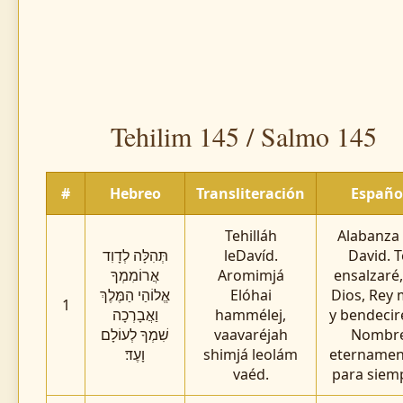
Tehilim 145 / Salmo 145
#
Hebreo
Transliteración
Españo
Tehilláh
Alabanza
תְּהִלָּה לְדָוִד
leDavíd.
David. T
אֲרוֹמִמְךָ
Aromimjá
ensalzaré
אֱלוֹהַי הַמֶּלֶךְ
Elóhai
Dios, Rey 
1
וַאֲבָרְכָה
hammélej,
y bendecir
שִׁמְךָ לְעוֹלָם
vaavaréjah
Nombr
וָעֶד׃
shimjá leolám
eternamen
vaéd.
para siem