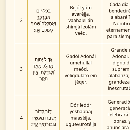
Cada día
Bejól-yóm
בְּכָל-י֥וֹם
bendeciré
avaréjja,
אֲבָרְכֶ֑ךָּ
alabaré 
2
vaahalelláh
וַאֲהַלְלָ֥ה שִׁ֝מְךָ֗
Nombr
shimjá leolám
לְעוֹלָ֥ם וָעֶֽד׃
eternamen
vaéd.
para siem
Grande 
Gadól Adonái
Adonai, 
גָּד֣וֹל יְהוָ֣ה
umehullál
digno d
וּמְהֻלָּ֣ל מְאֹ֑ד
3
meód,
suprem
וְ֝לִגְדֻלָּת֗וֹ אֵ֣ין
veligdulató éin
alabanza;
חֵֽקֶר׃
jéqer.
grandeza
inescrutab
Generació
Dór ledór
generaci
דּ֣וֹר לְ֭דוֹר
yeshabbáj
celebrará
4
יְשַׁבַּ֣ח מַעֲשֶׂ֑יךָ
maaséija,
obras, 
וּגְבוּרֹתֶ֥יךָ יַגִּֽיד׃
uguevurotéija
anunciará