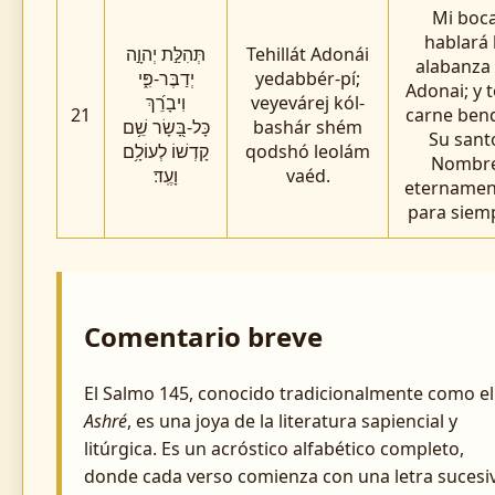
Mi boc
hablará 
תְּהִלַּ֣ת יְהוָ֣ה
Tehillát Adonái
alabanza
יְדַבֶּר-פִּ֑י
yedabbér-pí;
Adonai; y 
וִיבָרֵ֝ךְ
veyevárej kól-
21
carne ben
כָּל-בָּ֭שָׂר שֵׁ֥ם
bashár shém
Su sant
קָדְשׁוֹ לְעוֹלָ֥ם
qodshó leolám
Nombr
וָעֶֽד׃
vaéd.
eternamen
para siem
Comentario breve
El Salmo 145, conocido tradicionalmente como el
Ashré
, es una joya de la literatura sapiencial y
litúrgica. Es un acróstico alfabético completo,
donde cada verso comienza con una letra sucesi