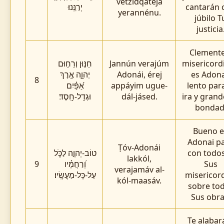
vetzidqatéja
יְרַנֵּֽנוּ׃
cantarán 
yerannénu.
júbilo T
justicia
Clemente
חַנּ֣וּן וְרַח֣וּם
Jannún verajúm
misericord
יְהוָ֑ה אֶ֥רֶךְ
Adonái, érej
es Adona
8
אַ֝פַּ֗יִם
appáyim ugue-
lento para
וּגְדָל-חָֽסֶד׃
dál-jásed.
ira y grand
bondad
Bueno e
Adonai p
Ṭóv-Adonái
טוֹב-יְהוָ֣ה לַכֹּ֑ל
con todos
lakkól,
9
וְ֝רַחֲמָ֗יו
Sus
verajamáv al-
עַל-כָּל-מַעֲשָֽׂיו׃
misericor
kól-maasáv.
sobre to
Sus obra
Te alabar