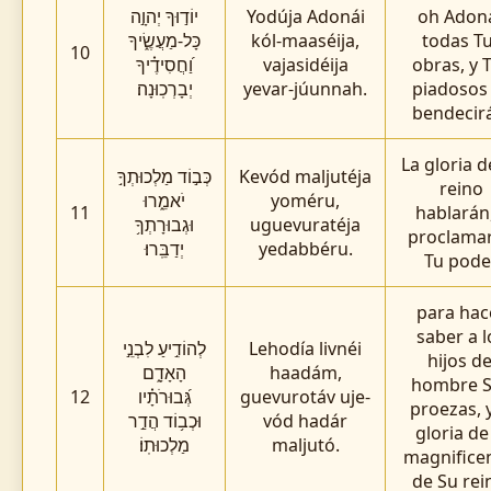
יוֹד֣וּךָ יְהוָ֣ה
Yodúja Adonái
oh Adona
כָּל-מַעֲשֶׂ֑יךָ
kól-maaséija,
todas T
10
וַ֝חֲסִידֶ֗יךָ
vajasidéija
obras, y 
יְבָרְכֽוּנָה׃
yevar-júunnah.
piadosos
bendecir
La gloria d
כְּב֣וֹד מַלְכוּתְךָ֣
Kevód maljutéja
reino
יֹאמֵ֑רוּ
yoméru,
11
hablarán,
וּגְבוּרָתְךָ֥
uguevuratéja
proclama
יְדַבֵּֽרוּ׃
yedabbéru.
Tu poder
para hac
saber a l
לְהוֹדִ֣יעַ לִבְנֵ֣י
Lehodía livnéi
hijos de
הָאָדָ֑ם
haadám,
hombre 
12
גְּ֝בוּרֹתָ֗יו
guevurotáv uje-
proezas, y
וּכְב֥וֹד הֲדַ֣ר
vód hadár
gloria de
מַלְכוּתֽוֹ׃
maljutó.
magnifice
de Su rei