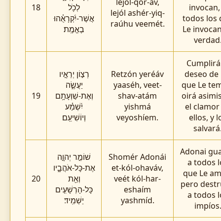
lejól-qor-áv,
18
לְכֹ֥ל
invocan,
lejól ashér-yiq-
אֲשֶׁר-יִ֝קְרָאֻ֗הוּ
todos los
raúhu veemét.
בֶאֱמֶֽת׃
Le invoca
verdad
Cumplirá
רְצ֣וֹן יְרֵאָ֣יו
Retzón yeréáv
deseo de 
יַעֲשֶׂ֑ה
yaaséh, veet-
que Le te
19
וְאֶת-שַׁוְעָתָ֥ם
shav-atám
oirá asim
יִ֝שְׁמַ֗ע
yishmá
el clamor
וְיוֹשִׁיעֵֽם׃
veyoshíem.
ellos, y l
salvará
Adonai gu
שׁוֹמֵ֣ר יְהוָ֣ה
Shomér Adonái
a todos l
אֶת-כָּל-אֹהֲבָ֑יו
et-kól-ohaváv,
que Le am
20
וְאֵ֖ת
veét kól-har-
pero destr
כָּל-הָרְשָׁעִ֣ים
eshaím
a todos l
יַשְׁמִֽיד׃
yashmíd.
impíos