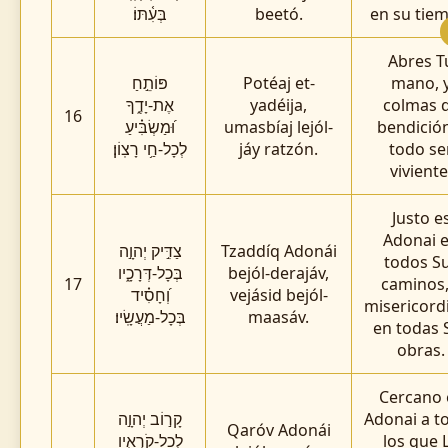
בְּעִ֫תּוֹ׃
beetó.
en su tie
Abres T
פּוֹתֵ֣חַ
Potéaj et-
mano, 
אֶת-יָדֶ֑ךָ
yadéija,
colmas 
16
וּ֝מַשְׂבִּ֗יעַ
umasbíaj lejól-
bendició
לְכָל-חַ֥י רָצֽוֹן׃
jáy ratzón.
todo se
viviente
Justo e
Adonai 
צַדִּ֣יק יְהוָ֣ה
Tzaddíq Adonái
todos S
בְּכָל-דְּרָכָ֑יו
bejól-derajáv,
17
caminos,
וְ֝חָסִ֗יד
vejásid bejól-
misericord
בְּכָל-מַעֲשָֽׂיו׃
maasáv.
en todas 
obras.
Cercano 
קָר֣וֹב יְהוָ֣ה
Adonai a t
Qaróv Adonái
לְכָל-קֹרְאָ֑יו
los que 