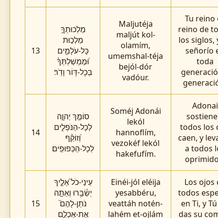
Tu reino 
Maljutéja
מַלְכוּתְךָ֣
reino de t
maljút kol-
מַלְכ֣וּת
los siglos, 
olamím,
13
כָּל-עֹלָמִ֑ים
señorío 
umemshal-téja
וּ֝מֶמְשַׁלְתְּךָ֗
toda
bejól-dór
בְּכָל-דּ֥וֹר וָדֹֽר׃
generació
vadóur.
generaci
Adonai
Soméj Adonái
סוֹמֵ֣ךְ יְהוָ֣ה
sostiene
lekól
לְכָל-הַנֹּפְלִ֑ים
todos los
14
hannoflím,
וְ֝זוֹקֵ֗ף
caen, y lev
vezokéf lekól
לְכָל-הַכְּפוּפִֽים׃
a todos l
hakefufím.
oprimido
עֵינֵי-כֹל֮ אֵלֶ֪יךָ
Einéi-jól eléija
Los ojos
יְשַׂ֫בֵּ֥רוּ וְאַתָּ֣ה
yesabbéru,
todos esp
15
נֹתֵן-לָהֶם֮
veattáh notén-
en Ti, y Tú
אֶת-אָכְלָ֪ם
lahém et-ojlám
das su co