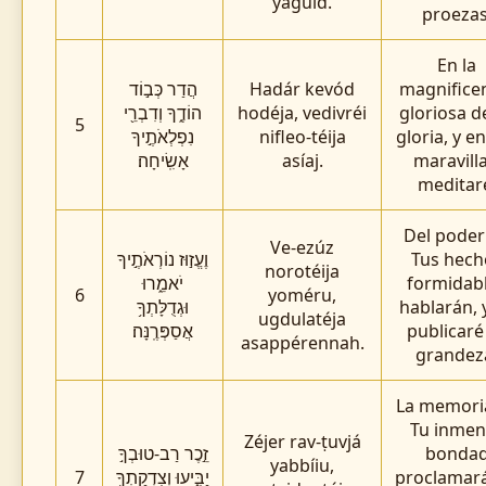
yaguíd.
proezas
En la
הֲדַר כְּב֣וֹד
Hadár kevód
magnifice
הוֹדֶ֑ךָ וְדִבְרֵ֖י
hodéja, vedivréi
gloriosa d
5
נִפְלְאֹתֶ֣יךָ
nifleo-téija
gloria, y e
אָשִֽׂיחָה׃
asíaj.
maravilla
meditar
Del poder
Ve-ezúz
וֶעֱז֣וּז נוֹרְאֹתֶ֣יךָ
Tus hech
norotéija
יֹאמֵ֑רוּ
formidab
6
yoméru,
וּגְדֻלָּתְךָ֥
hablarán, 
ugdulatéja
אֲסַפְּרֶֽנָּה׃
publicaré
asappérennah.
grandez
La memori
Tu inmen
Zéjer rav-ṭuvjá
זֵ֣כֶר רַב-טוּבְךָ֣
bonda
yabbíiu,
7
יַבִּ֑יעוּ וְצִדְקָתְךָ֥
proclamará