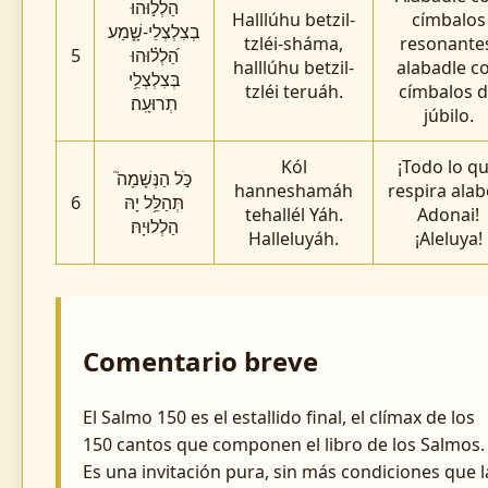
הַלְל֣וּהוּ
Halllúhu betzil-
címbalos
בְצִלְצְלֵי-שָׁ֑מַע
tzléi-sháma,
resonante
5
הַ֝לְל֗וּהוּ
halllúhu betzil-
alabadle c
בְּצִלְצְלֵ֥י
tzléi teruáh.
címbalos 
תְרוּעָֽה׃
júbilo.
Kól
¡Todo lo q
כֹּ֣ל הַנְּשָׁמָה֮
hanneshamáh
respira alab
6
תְּהַלֵּ֥ל יָהּ
tehallél Yáh.
Adonai!
הַלְלוּיָהּ׃
Halleluyáh.
¡Aleluya!
Comentario breve
El Salmo 150 es el estallido final, el clímax de los
150 cantos que componen el libro de los Salmos.
Es una invitación pura, sin más condiciones que l