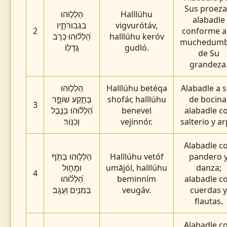
Sus proeza
הַלְל֣וּהוּ
Halllúhu
alabadle
בִגְבוּרֹתָ֑יו
vigvurótáv,
2
conforme a 
הַ֝לְל֗וּהוּ כְּרֹ֣ב
halllúhu keróv
muchedumb
גֻּדְלֽוֹ׃
gudló.
de Su
grandeza
הַלְל֣וּהוּ
Halllúhu betéqa
Alabadle a 
בְּתֵ֣קַע שׁוֹפָ֑ר
shofár, halllúhu
de bocina
3
הַ֝לְל֗וּהוּ בְּנֵ֣בֶל
benevel
alabadle c
וְכִנּֽוֹר׃
vejinnór.
salterio y ar
Alabadle c
הַלְל֣וּהוּ בְתֹ֣ף
Halllúhu vetóf
pandero 
וּמָח֑וֹל
umājól, halllúhu
danza;
4
הַ֝לְל֗וּהוּ
beminním
alabadle c
בְּמִנִּ֥ים וְעֻגָֽב׃
veugáv.
cuerdas y
flautas.
Alabadle c