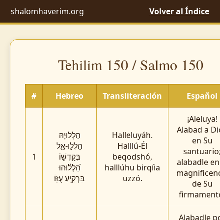
shalomhaverim.org
Volver al Índice
Tehilim 150 / Salmo 150
#
Hebreo
Transliteración
Español
¡Aleluya!
Alabad a Di
הַלְלוּיָהּ
Halleluyáh.
en Su
הַלְל֣וּ-אֵ֣ל
Halllú-Él
santuario
1
בְּקָדְשׁ֑וֹ
beqodshó,
alabadle en
הַ֝לְל֗וּהוּ
halllúhu birqíia
magnificen
בִּרְקִ֥יעַ עֻזּֽוֹ׃
uzzó.
de Su
firmament
Alabadle p