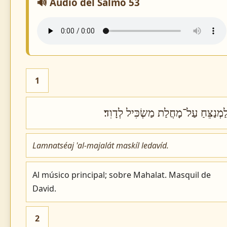
🔊 Audio del Salmo 53
1
ַמְנַצֵּחַ עַל־מָחֲלַת מַשְׂכִּיל לְדָוִד׃
Lamnatséaj 'al-majalát maskíl ledavíd.
Al músico principal; sobre Mahalat. Masquil de
David.
2