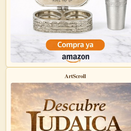
ArtScroll