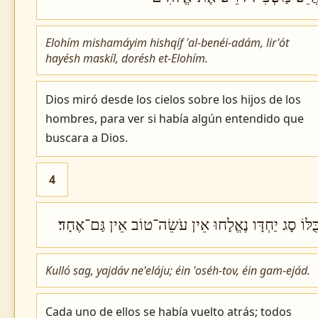
Elohím mishamáyim hishqíf 'al-benéi-adám, lir'ót
hayésh maskíl, dorésh et-Elohím.
Dios miró desde los cielos sobre los hijos de los
hombres, para ver si había algún entendido que
buscara a Dios.
4
ֻּלּוֹ סָג יַחְדָּו נֶאֱלָחוּ אֵין עֹשֵׂה־טוֹב אֵין גַּם־אֶחָד׃
Kulló sag, yajdáv ne'eláju; éin 'oséh-tov, éin gam-ejád.
Cada uno de ellos se había vuelto atrás; todos