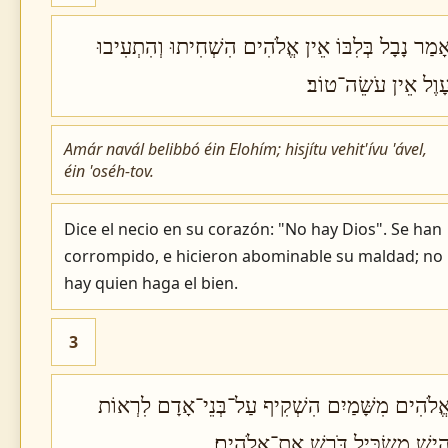
ָמַר נָבָל בְּלִבּוֹ אֵין אֱלֹהִים הִשְׁחִיתוּ וְהִתְעִיבוּ
ָוֶל אֵין עֹשֵׂה־טוֹב׃
Amár navál belibbó éin Elohím; hisjítu vehit'ívu 'ável,
éin 'oséh-tov.
Dice el necio en su corazón: "No hay Dios". Se han
corrompido, e hicieron abominable su maldad; no
hay quien haga el bien.
3
ֱלֹהִים מִשָּׁמַיִם הִשְׁקִיף עַל־בְּנֵי־אָדָם לִרְאוֹת
ֲיֵשׁ מַשְׂכִּיל דֹּרֵשׁ אֶת־אֱלֹהִים׃