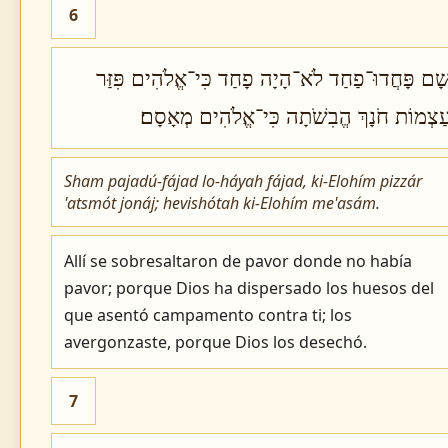
6
ָׁם פָּחֲדוּ־פַחַד לֹא־הָיָה פָחַד כִּי־אֱלֹהִים פִּזַּר
ַצְמוֹת חֹנָךְ הֱבִשֹׁתָה כִּי־אֱלֹהִים מְאָסָם׃
Sham pajadú-fájad lo-háyah fájad, ki-Elohím pizzár
'atsmót jonáj; hevishótah ki-Elohím me'asám.
Allí se sobresaltaron de pavor donde no había
pavor; porque Dios ha dispersado los huesos del
que asentó campamento contra ti; los
avergonzaste, porque Dios los desechó.
7