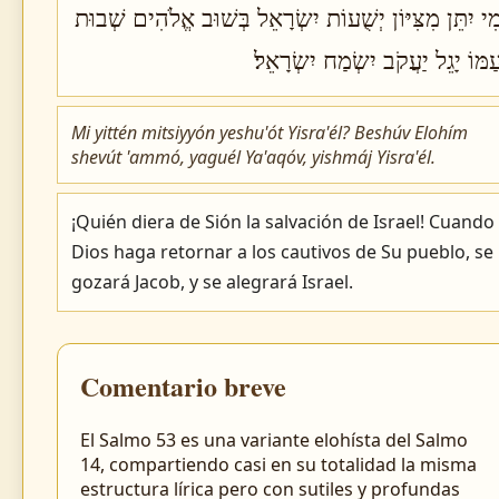
ִי יִתֵּן מִצִּיּוֹן יְשֻׁעוֹת יִשְׂרָאֵל בְּשׁוּב אֱלֹהִים שְׁבוּת
ַמּוֹ יָגֵל יַעֲקֹב יִשְׂמַח יִשְׂרָאֵל׃
Mi yittén mitsiyyón yeshu'ót Yisra'él? Beshúv Elohím
shevút 'ammó, yaguél Ya'aqóv, yishmáj Yisra'él.
¡Quién diera de Sión la salvación de Israel! Cuando
Dios haga retornar a los cautivos de Su pueblo, se
gozará Jacob, y se alegrará Israel.
Comentario breve
El Salmo 53 es una variante elohísta del Salmo
14, compartiendo casi en su totalidad la misma
estructura lírica pero con sutiles y profundas