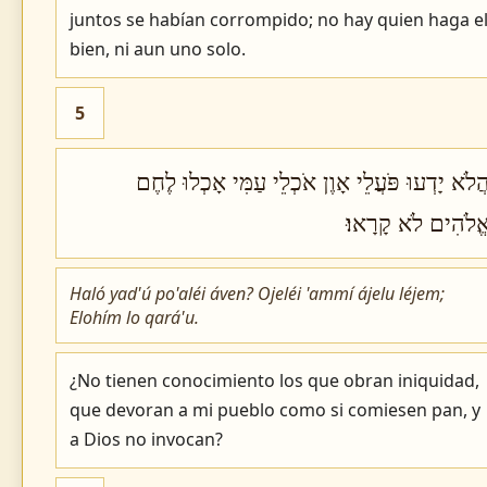
juntos se habían corrompido; no hay quien haga e
bien, ni aun uno solo.
5
ֲלֹא יָדְעוּ פֹּעֲלֵי אָוֶן אֹכְלֵי עַמִּי אָכְלוּ לֶחֶם
ֱלֹהִים לֹא קָרָאוּ׃
Haló yad'ú po'aléi áven? Ojeléi 'ammí ájelu léjem;
Elohím lo qará'u.
¿No tienen conocimiento los que obran iniquidad,
que devoran a mi pueblo como si comiesen pan, y
a Dios no invocan?