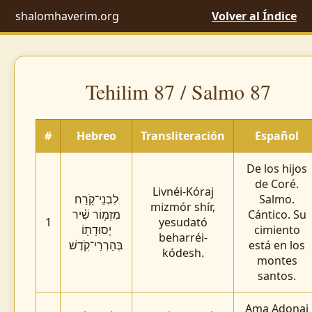
shalomhaverim.org
Volver al Índice
Tehilim 87 / Salmo 87
#
Hebreo
Transliteración
Español
De los hijos
de Coré.
Livnéi-Kóraj
לִבְנֵי־קֹ֭רַח
Salmo.
mizmór shír,
מִזְמ֥וֹר שִׁ֗יר
Cántico. Su
1
yesudató
יְסוּדָת֥וֹ
cimiento
beharréi-
בְּהַרְרֵי־קֹֽדֶשׁ׃
está en los
kódesh.
montes
santos.
Ama Adonai