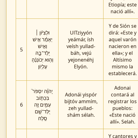
Etiopía; este
nació allí».
Y de Sión se
וּלְצִיּ֨וֹן ׀
UlTziyyón
dirá: «Este y
יֵאָמַ֗ר אִ֣ישׁ
yeámár, ísh
aquel varón
וְאִ֣ישׁ
veísh yullad-
nacieron en
5
יֻלַּד־בָּ֑הּ
báh, vejú
ella»; y el
וְה֥וּא יְכוֹנְנֶ֨הָ
yejonenéhj
Altísimo
עֶלְיֽוֹן׃
Elyón.
mismo la
establecerá.
Adonai
יְֽהֹוָ֗ה יִסְפֹּר֮
Adonái yispór
contará al
בִּכְת֧וֹב
bijtóv ammím,
registrar los
6
עַמִּ֛ים זֶ֥ה
zeh yullad-
pueblos:
יֻלַּד־שָׁ֥ם
shám sélah.
«Este nació
סֶֽלָה׃
allí». Selah.
Y cantores y