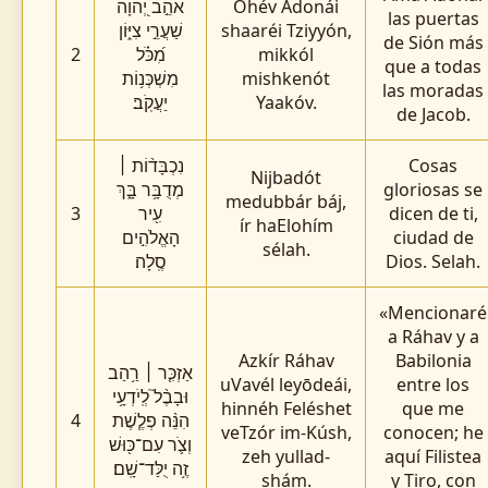
אֹהֵ֣ב יְ֭הֹוָה
Ohév Adonái
las puertas
שַׁעֲרֵ֣י צִיּ֑וֹן
shaaréi Tziyyón,
de Sión más
2
מִ֝כֹּ֗ל
mikkól
que a todas
מִשְׁכְּנ֥וֹת
mishkenót
las moradas
יַעֲקֹֽב׃
Yaakóv.
de Jacob.
נִכְבָּד֨וֹת ׀
Cosas
Nijbadót
מְדֻבָּ֥ר בָּ֑ךְ
gloriosas se
medubbár báj,
3
עִ֖יר
dicen de ti,
ír haElohím
הָאֱלֹהִ֣ים
ciudad de
sélah.
סֶֽלָה׃
Dios. Selah.
«Mencionaré
a Ráhav y a
Azkír Ráhav
Babilonia
אַזְכִּ֤ר ׀ רַ֥הַב
uVavél leyōdeái,
entre los
וּבָבֶ֨ל֮ לְֽיֹדְעָ֥י
hinnéh Feléshet
que me
4
הִנֵּ֨ה פְלֶ֧שֶׁת
veTzór im-Kúsh,
conocen; he
וְצֹ֛ר עִם־כּ֖וּשׁ
zeh yullad-
aquí Filistea
זֶ֥ה יֻלַּד־שָֽׁם׃
shám.
y Tiro, con