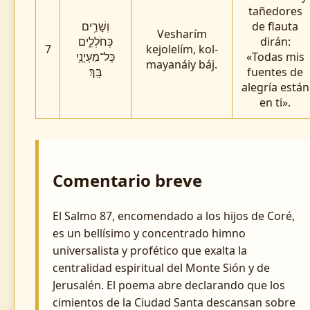
tañedores
וְשָׁרִ֥ים
de flauta
Vesharím
כְּחֹלְלִ֑ים
dirán:
7
kejolelím, kol-
כָּל־מַעְיָנָ֥י
«Todas mis
mayanáiy báj.
בָּֽךְ׃
fuentes de
alegría están
en ti».
Comentario breve
El Salmo 87, encomendado a los hijos de Coré,
es un bellísimo y concentrado himno
universalista y profético que exalta la
centralidad espiritual del Monte Sión y de
Jerusalén. El poema abre declarando que los
cimientos de la Ciudad Santa descansan sobre