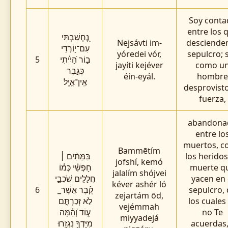
Soy conta
entre los 
נֶ֭חְשַׁבְתִּי
Nejsávti im-
descienden
עִם־י֥וֹרְדֵי
yóredei vór,
sepulcro; 
5
ב֑וֹר הָ֝יִ֗יתִי
jayíti kejéver
como u
כְּגֶ֣בֶר
éin-eyál.
hombre
אֵֽין־אֱיָֽל׃
desprovist
fuerza,
abandona
entre lo
muertos, 
Bammētím
בַּמֵּתִ֨ים ׀
los herido
jofshí, kemó
חָפְשִׁ֗י כְּמ֫וֹ
muerte q
jalalím shójvei
חֲלָלִ֥ים שֹׁכְבֵ֣י
yacen en 
kéver ashér ló
6
קֶ֡בֶר אֲשֶׁר_
sepulcro,
zejartám ōd,
לֹ֣א זְכַרְתָּ֣ם
los cuales
vejémmah
ע֑וֹד וְ֝הֵ֗מָּה
no Te
miyyadejá
מִיָּדְךָ֥ נִגְזָֽרוּ׃
acuerdas,