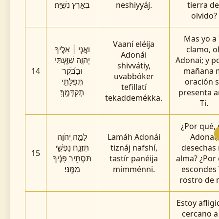
בְּאֶ֣רֶץ נְשִׁיָּֽה׃
neshiyyáj.
tierra de
olvido?
Mas yo a 
Vaaní eléija
וַאֲנִ֤י ׀ אֵלֶ֣יךָ
clamo, o
Adonái
יְהֹוָ֣ה שִׁוַּ֑עְתִּי
Adonai; y po
shivvátiy,
14
וּבַבֹּ֝קֶר
mañana 
uvabbóker
תְּפִלָּתִ֥י
oración 
tefillatí
תְקַדְּמֶֽךָּ׃
presenta a
tekaddemékka.
Ti.
¿Por qué,
לָמָ֣ה יְ֭הֹוָה
Lamáh Adonái
Adonai,
תִּזְנַ֣ח נַפְשִׁ֑י
tiznáj nafshí,
desechas 
15
תַּסְתִּ֥יר פָּנֶ֨יךָ
tastír panéija
alma? ¿Por
מִמֶּֽנִּי׃
mimménni.
escondes 
rostro de 
Estoy afligi
cercano a 