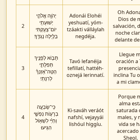
Oh Adona
יְהֹוָ֥ה אֱלֹהֵ֢י
Adonái Elohéi
Dios de 
יְשׁוּעָתִ֥י
yeshuatí, yóm-
2
salvación, d
יוֹם־צָעַ֥קְתִּי
tzáakti válláylah
noche cl
בַלַּ֥יְלָה נֶגְדֶּֽךָ׃
negdéja.
delante de 
Llegue m
תָּב֣וֹא לְפָנֶ֣יךָ
Tavó lefanéija
oración a
תְּפִלָּתִ֑י
3
tefillatí, hattéh-
presenci
הַטֵּֽה־אָ֝זְנְךָ֗
oznejá lerinnatí.
inclina Tu 
לְרִנָּתִֽי׃
a mi clamo
Porque 
alma est
כִּֽי־שָׂבְעָ֣ה
Ki-saváh veráót
saturada 
בְרָע֣וֹת נַפְשִׁ֑י
4
nafshí, vejayyái
males, y 
וְחַיַּ֗י לִשְׁא֥וֹל
lishóul higgíu.
vida se h
הִגִּֽיעוּ׃
acercado 
Sheol.