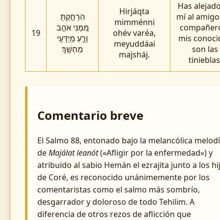
Has alejad
Hirjáqta
הִרְחַ֣קְתָּ
mí al amigo 
mimménni
מִ֭מֶּנִּי אֹהֵ֣ב
compañero
19
ohév varéa,
וָרֵ֑עַ מְֽיֻדָּעַ֥י
mis conoci
meyuddáai
מַחְשָֽׁךְ׃
son las
majsháj.
tinieblas
Comentario breve
El Salmo 88, entonado bajo la melancólica melod
de
Majálat leanót
(«Afligir por la enfermedad») y
atribuido al sabio Hemán el ezrajita junto a los hi
de Coré, es reconocido unánimemente por los
comentaristas como el salmo más sombrío,
desgarrador y doloroso de todo Tehilim. A
diferencia de otros rezos de aflicción que