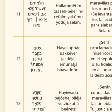
הַלַּמֵּתִ֥ים
maravillas 
Hallammētím
תַּעֲשֶׂה־פֶּ֑לֶא
los muert
taaséh-péle, im-
11
אִם־רְ֝פָאִ֗ים
¿Se levant
refaím yakúmu
יָק֤וּמוּ ׀ יוֹד֬וּךָ
los falleci
yodúja sélah.
סֶּֽלָה׃
para alaba
Selah.
¿Será
הַיְסֻפַּ֤ר
Hayesuppár
proclamada
בַּקֶּ֨בֶר
bakkéver
misericor
12
חַסְדֶּ֑ךָ
jasdéja,
en el sepul
אֱ֝מֽוּנָתְךָ֗
emunatjá
o Tu fideli
בָּאֲבַדּֽוֹן׃
baavaddón.
en el lugar
la destrucc
¿Serán
הַיִוָּדַ֣ע
Hayivvadá
conocidas 
בַּחֹ֣שֶׁךְ
bajóshej piléja,
maravillas
13
פִּלְאֶ֑ךָ
vetzidkatjá
las tiniebla
וְ֝צִדְקָתְךָ_
beéretz
Tu justicia e