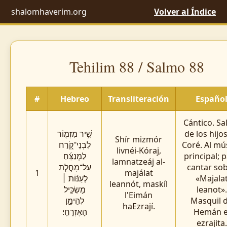
shalomhaverim.org
Volver al Índice
Tehilim 88 / Salmo 88
#
Hebreo
Transliteración
Españo
Cántico. S
שִׁ֥יר מִזְמ֖וֹר
de los hijo
Shír mizmór
לִבְנֵי־קֹ֑רַח
Coré. Al mú
livnéi-Kóraj,
לַמְנַצֵּ֜חַ
principal; 
lamnatzeáj al-
עַל־מָחֲלַ֤ת
cantar so
1
majálat
לְעַנּ֨וֹת ׀
«Majala
leannót, maskíl
מַשְׂכִּ֥יל
leanot».
l'Eimán
לְהֵימָ֣ן
Masquil 
haEzrají.
הָאֶזְרָחִֽי׃
Hemán e
ezrajita.