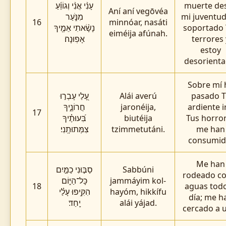
עָנִ֨י אֲנִ֨י וְגוֹוֵ֜עַ
muerte de
Aní aní vegōvéa
מִנֹּ֑עַר
mi juventud
16
minnóar, nasáti
נָשָׂ֨אתִי אֵמֶ֖יךָ
soportado 
eiméija afúnah.
אָפֽוּנָה׃
terrores 
estoy
desorienta
Sobre mí 
עָ֭לַי עָבְר֣וּ
Alái averú
pasado T
חֲרוֹנֶ֑יךָ
jaronéija,
ardiente i
17
בִּ֝עוּתֶ֗יךָ
biutéija
Tus horro
צִמְּתוּתָֽנִי׃
tzimmetutáni.
me han
consumid
Me han
סַבּ֣וּנִי כַמַּ֣יִם
Sabbúni
rodeado c
כָּל־הַיּ֑וֹם
jammáyim kol-
18
aguas todo
הִקִּ֥יפוּ עָלַ֗י
hayóm, hikkífu
día; me h
יָֽחַד׃
alái yájad.
cercado a 