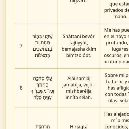
nigzáru.
que está
privados d
mano.
Me has pue
שַׁ֭תַּנִי בְּב֣וֹר
Sháttani bevór
en el hoyo
תַּחְתִּיּ֑וֹת
tajtiyyót,
profundo,
7
בְּ֝מַחֲשַׁכִּ֗ים
bemajashakkím
lugares
בִּמְצֹלֽוֹת׃
bimtzolóot.
oscuros, en
profundida
Sobre mí p
עָ֭לַי סָמְכָ֣ה
Alái samjáj
Tu furor, y
חֲמָתֶ֑ךָ
jamatéja, vejól-
8
has afligi
וְכָל־מִ֝שְׁבָּרֶ֗יךָ
mishbaréija
con todas 
עִנִּ֥יתָ סֶּֽלָה׃
inníta sélah.
olas. Sela
Has alejad
mí a mi
הִרְחַ֥קְתָּ
Hirjáqta
conocidos;