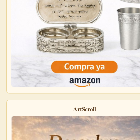
ArtScroll