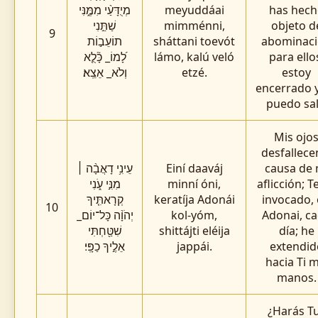
מְיֻדָּעַ֨י מִמֶּ֑נִּי
meyuddáai
has hech
שַׁתַּ֣נִי
mimménni,
objeto d
9
תוֹעֵב֣וֹת
sháttani toevót
abominac
לָ֝מוֹ_ כָּ֘לֻ֤א
lámo, kalú veló
para ello
וְלֹא_ אֵצֵֽא׃
etzé.
estoy
encerrado 
puedo sali
Mis ojo
desfallece
עֵינִ֥י דָאֲבָ֨ה ׀
Einí daaváj
causa de 
מִנִּ֣י עֹ֑נִי
minní óni,
aflicción; T
קְרָאתִּ֤יךָ
keratíja Adonái
invocado,
10
יְהֹוָ֨ה כָּל־יוֹם_
kol-yóm,
Adonai, c
שִׁטַּ֖חְתִּי
shittájti eléija
día; he
אֵלֶ֣יךָ כַפָּֽי׃
jappái.
extendid
hacia Ti m
manos.
¿Harás T