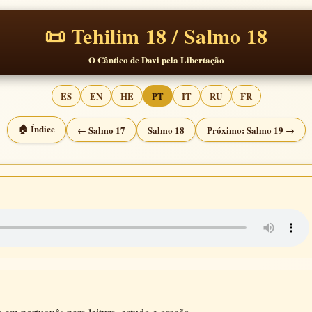
📜 Tehilim 18 / Salmo 18
O Cântico de Davi pela Libertação
ES
EN
HE
PT
IT
RU
FR
🏠 Índice
← Salmo 17
Salmo 18
Próximo: Salmo 19 →