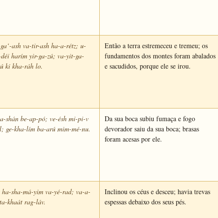
-ga‘-ash va-tir-ash ha-a-rétz; u-
Então a terra estremeceu e tremeu; os
déi harím yir-ga-zú; va-yit-ga-
fundamentos dos montes foram abalados
ú ki kha-ráh lo.
e sacudidos, porque ele se irou.
a-shán be-ap-pó; ve-ésh mi-pi-v
Da sua boca subiu fumaça e fogo
l; ge-kha-lím ba-arú mim-mé-nu.
devorador saiu da sua boca; brasas
foram acesas por ele.
 ha-sha-má-yim va-yé-rad; va-a-
Inclinou os céus e desceu; havia trevas
 ta-khaát rag-láv.
espessas debaixo dos seus pés.