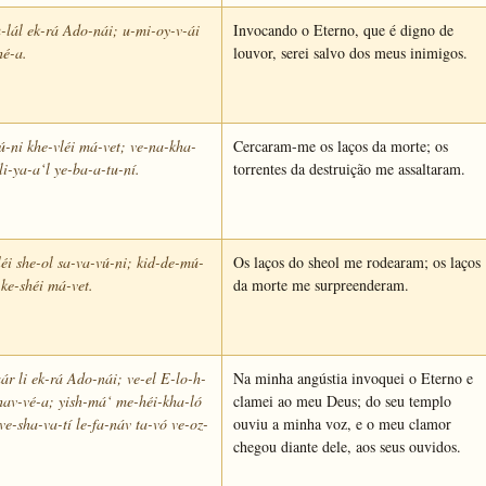
lál ek-rá Ado-nái; u-mi-oy-v-ái
Invocando o Eterno, que é digno de
hé-a.
louvor, serei salvo dos meus inimigos.
ú-ni khe-vléi má-vet; ve-na-kha-
Cercaram-me os laços da morte; os
-li-ya-a‘l ye-ba-a-tu-ní.
torrentes da destruição me assaltaram.
éi she-ol sa-va-vú-ni; kid-de-mú-
Os laços do sheol me rodearam; os laços
ke-shéi má-vet.
da morte me surpreenderam.
ár li ek-rá Ado-nái; ve-el E-lo-h-
Na minha angústia invoquei o Eterno e
hav-vé-a; yish-má‘ me-héi-kha-ló
clamei ao meu Deus; do seu templo
 ve-sha-va-tí le-fa-náv ta-vó ve-oz-
ouviu a minha voz, e o meu clamor
chegou diante dele, aos seus ouvidos.