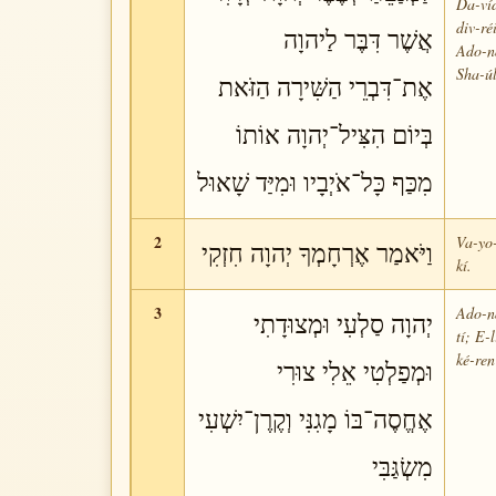
Da-víd
div-ré
אֲשֶׁר דִּבֶּר לַיהוָה
Ado-ná
Sha-úl
אֶת־דִּבְרֵי הַשִּׁירָה הַזֹּאת
בְּיוֹם הִצִּיל־יְהוָה אוֹתוֹ
מִכַּף כָּל־אֹיְבָיו וּמִיַּד שָׁאוּל
2
Va-yo
וַיֹּאמַר אֶרְחָמְךָ יְהוָה חִזְקִי
kí.
3
Ado-ná
יְהוָה סַלְעִי וּמְצוּדָתִי
tí; E-
ké-ren
וּמְפַלְטִי אֵלִי צוּרִי
אֶחֱסֶה־בּוֹ מָגִנִּי וְקֶרֶן־יִשְׁעִי
מִשְׂגַּבִּי