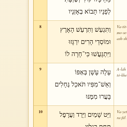
לְפָנָיו תָּבוֹא בְאָזְנָיו
8
Va-tit
וַתִּגְעַשׁ וַתִּרְעַשׁ הָאָרֶץ
mo-se-
ash-sh
וּמוֹסְדֵי הָרִים יִרְגָּזוּ
וַיִּתְגָּעֲשׁוּ כִּי־חָרָה לוֹ
9
A-láh 
עָלָה עָשָׁן בְּאַפּוֹ
tó-khe
וְאֵשׁ־מִפִּיו תֹּאכֵל גֶּחָלִים
בָּעֲרוּ מִמֶּנּוּ
10
Va-yet
וַיֵּט שָׁמַיִם וַיֵּרַד וַעֲרָפֶל
ra-fél
תַּחַת רַגְלָיו