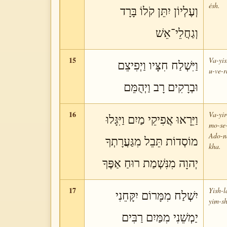
ésh.
וְעֶלְיוֹן יִתֵּן קֹלוֹ בָּרָד
וְגַחֲלֵי־אֵשׁ
15
Va-yis
וַיִּשְׁלַח חִצָּיו וַיְפִיצֵם
u-ve-
וּבְרָקִים רָב וַיְהֻמֵּם
16
Va-yir
וַיֵּרָאוּ אֲפִיקֵי מַיִם וַיִּגָּלוּ
mo-se-
Ado-ná
מוֹסְדוֹת תֵּבֵל מִגַּעֲרָתְךָ
kha.
יְהוָה מִנִּשְׁמַת רוּחַ אַפֶּךָ
17
Yish-
יִשְׁלַח מִמָּרוֹם יִקָּחֵנִי
yim-s
יַמְשֵׁנִי מִמַּיִם רַבִּים