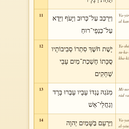
11
Va-yir
וַיִּרְכַּב עַל־כְּרוּב וַיָּעֹף וַיֵּדֶא
al kan
עַל־כַּנְפֵי־רוּחַ
12
Ya-shé
יָשֶׁת חֹשֶׁךְ סִתְרוֹ סְבִיבוֹתָיו
su-ka-
kha-k
סֻכָּתוֹ חֶשְׁכַת־מַיִם עָבֵי
שְׁחָקִים
13
Mi-no-
מִנֹּגַהּ נֶגְדּוֹ עָבָיו עָבְרוּ בָּרָד
rád va
וְגַחֲלֵי־אֵשׁ
14
Va-ya
וַיַּרְעֵם בַּשָּׁמַיִם יְהוָה
el-yón