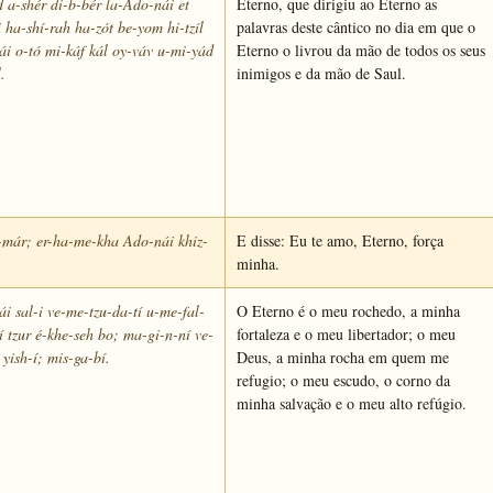
 a-shér di-b-bér la-Ado-nái et
Eterno, que dirigiu ao Eterno as
i ha-shí-rah ha-zót be-yom hi-tzíl
palavras deste cântico no dia em que o
i o-tó mi-káf kál oy-váv u-mi-yád
Eterno o livrou da mão de todos os seus
.
inimigos e da mão de Saul.
-már; er-ha-me-kha Ado-nái khiz-
E disse: Eu te amo, Eterno, força
minha.
i sal-i ve-me-tzu-da-tí u-me-fal-
O Eterno é o meu rochedo, a minha
lí tzur é-khe-seh bo; ma-gi-n-ní ve-
fortaleza e o meu libertador; o meu
 yish-í; mis-ga-bí.
Deus, a minha rocha em quem me
refugio; o meu escudo, o corno da
minha salvação e o meu alto refúgio.