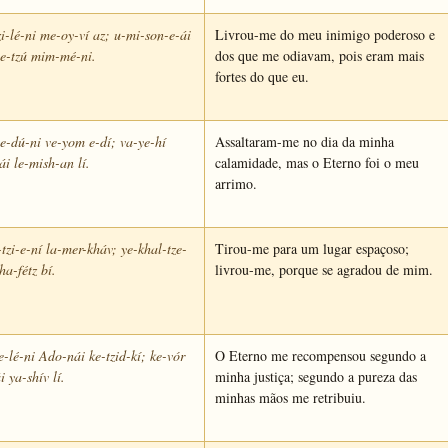
zi-lé-ni me-oy-ví az; u-mi-son-e-ái
Livrou-me do meu inimigo poderoso e
e-tzú mim-mé-ni.
dos que me odiavam, pois eram mais
fortes do que eu.
e-dú-ni ve-yom e-dí; va-ye-hí
Assaltaram-me no dia da minha
i le-mish-an lí.
calamidade, mas o Eterno foi o meu
arrimo.
tzi-e-ní la-mer-kháv; ye-khal-tze-
Tirou-me para um lugar espaçoso;
ha-fétz bí.
livrou-me, porque se agradou de mim.
-lé-ni Ado-nái ke-tzid-kí; ke-vór
O Eterno me recompensou segundo a
i ya-shív lí.
minha justiça; segundo a pureza das
minhas mãos me retribuiu.