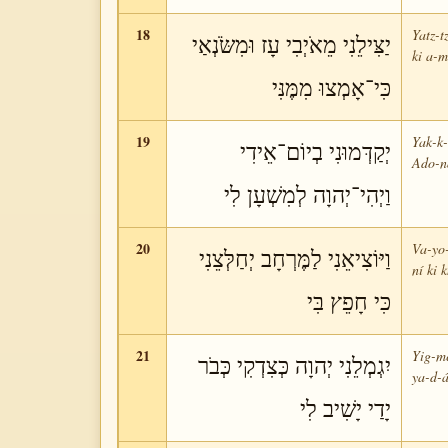
18
Yatz-t
יַצִּילֵנִי מֵאֹיְבִי עָז וּמִשֹּׂנְאַי
ki a-m
כִּי־אָמְצוּ מִמֶּנִּי
19
Yak-k-
יְקַדְּמוּנִי בְיוֹם־אֵידִי
Ado-ná
וַיְהִי־יְהוָה לְמִשְׁעָן לִי
20
Va-yo-
וַיּוֹצִיאֵנִי לַמֶּרְחָב יְחַלְּצֵנִי
ní ki k
כִּי חָפֵץ בִּי
21
Yig-me
יִגְמְלֵנִי יְהוָה כְּצִדְקִי כְּבֹר
ya-d-á
יָדַי יָשִׁיב לִי