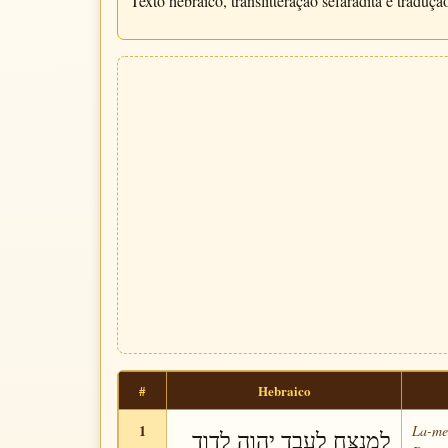
Texto hebraico, translitteração sefaradita e traduç
#
Hebraico
1
La-me-
לַמְנַצֵּחַ לְעֶבֶד יְהוָה לְדָוִד