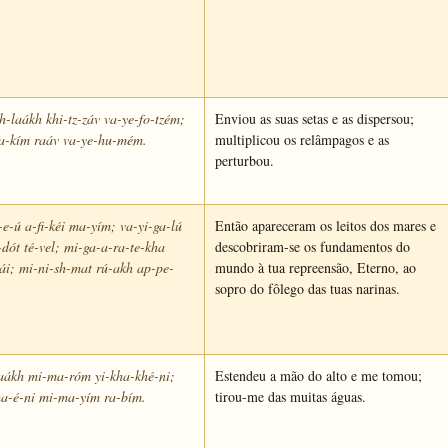
h-laákh khi-tz-záv va-ye-fo-tzém;
Enviou as suas setas e as dispersou;
ra-kím raáv va-ye-hu-mém.
multiplicou os relâmpagos e as
perturbou.
-e-ú a-fi-kéi ma-yím; va-yi-ga-lú
Então apareceram os leitos dos mares e
dót té-vel; mi-ga-a-ra-te-kha
descobriram-se os fundamentos do
i; mi-ni-sh-mat rú-akh ap-pe-
mundo à tua repreensão, Eterno, ao
sopro do fôlego das tuas narinas.
laákh mi-ma-róm yi-kha-khé-ni;
Estendeu a mão do alto e me tomou;
ha-é-ni mi-ma-yím ra-bím.
tirou-me das muitas águas.