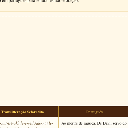
ão em português para leitura, estudo e oração.
Translitteração Sefaradita
Português
nat-tsé-akh le-e-véd Ado-nái le-
Ao mestre de música. De Davi, servo do