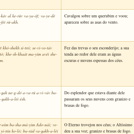
-káv al ke-rúv va-ya-óf; va-ye-dé
Cavalgou sobre um querubim e voou;
-féi rú-akh.
apareceu sobre as asas do vento.
t khó-shekh si-tró; se-vi-vo-táv
Fez das trevas o seu esconderijo; a sua
tó; khe-sh-khaát ma-yím avéi she-
tenda ao redor dele eram as águas
ím.
escuras e nuvens espessas dos céus.
gah ne-g-dó a-va-rú a-vi-váv ba-
Do esplendor que estava diante dele
-gakh-a-léi ésh.
passaram os seus nuvens com granizo e
brasas de fogo.
r-eém ba-sha-má-yim Ado-nái; ve-
O Eterno trovejou nos céus; o Altíssimo
 yi-tén ko-ló; ba-rád va-gakh-a-léi
deu a sua voz; granizo e brasas de fogo.