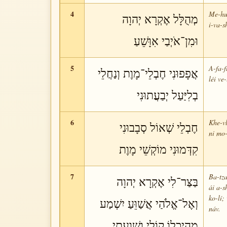
4
Me-hu-
מְהֻלָּל אֶקְרָא יְהוָה
i-va-s
וּמִן־אֹיְבַי אִוָּשֵׁעַ
5
A-fa-f
אֲפָפוּנִי חֶבְלֵי־מָוֶת וְנַחֲלֵי
léi ve
בְלִיַּעַל יְבַעֲתוּנִי
6
Khe-vl
חֶבְלֵי שְׁאוֹל סְבָבוּנִי
ni mo-
קִדְּמוּנִי מוֹקְשֵׁי מָוֶת
7
Ba-tza
בַּצַּר־לִי אֶקְרָא יְהוָה
ái a-s
ko-lí;
וְאֶל־אֱלֹהַי אֲשַׁוֵּעַ יִשְׁמַע
náv.
מֵהֵיכָלוֹ קוֹלִי וְשַׁוְעָתִי