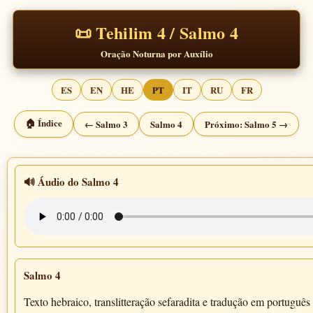
📜 Tehilim 4 / Salmo 4
Oração Noturna por Auxílio
ES
EN
HE
PT
IT
RU
FR
🏠 Índice
← Salmo 3
Salmo 4
Próximo: Salmo 5 →
🔊 Áudio do Salmo 4
Salmo 4
Texto hebraico, translitteração sefaradita e tradução em português 