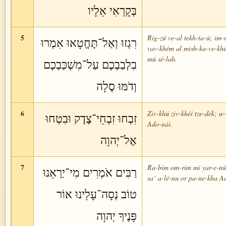
בְּקָרְאִי אֵלָיו
5
Rig-zú ve-al tekh-ta-ú; im-r
רִגְזוּ וְאַל־תֶּחֱטָאוּ אִמְרוּ
vav-khém al mish-ka-ve-kh
mú sé-lah.
בִלְבַבְכֶם עַל־מִשְׁכַּבְכֶם
וְדֹמּוּ סֶלָה
6
Ziv-khú ziv-khéi tze-dék; u-
זִבְחוּ זִבְחֵי־צֶדֶק וּבִטְחוּ
Ado-nái.
אֶל־יְהוָה
7
Ra-bím om-rím mi yar-e-nú 
רַבִּים אֹמְרִים מִי־יַרְאֵנוּ
sa‘ a-lé-nu or pa-ne-kha A
טוֹב נְסָה־עָלֵינוּ אוֹר
פָּנֶיךָ יְהוָה