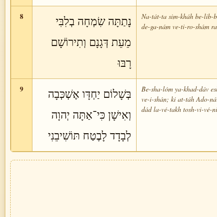
8
Na-tát-ta sim-kháh be-lib-b
נָתַתָּה שִׂמְחָה בְלִבִּי
de-ga-nám ve-ti-ro-shám ra
מֵעֵת דְּגָנָם וְתִירוֹשָׁם
רָבּוּ
9
Be-sha-lóm ya-khad-dáv es
בְּשָׁלוֹם יַחְדָּו אֶשְׁכְּבָה
ve-i-shán; ki at-táh Ado-ná
dád la-vé-takh tosh-vi-vé-ni
וְאִישָׁן כִּי־אַתָּה יְהוָה
לְבָדָד לָבֶטַח תּוֹשִׁיבֵנִי