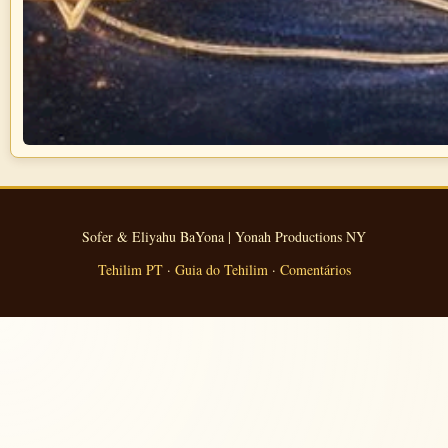
Sofer & Eliyahu BaYona | Yonah Productions NY
Tehilim PT
·
Guia do Tehilim
·
Comentários