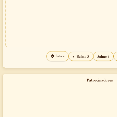
🏠 Índice
← Salmo 3
Salmo 4
Patrocinadores