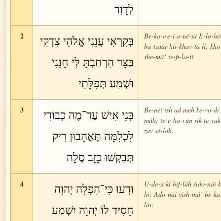
לְדָוִד
2
Be-ka-r-e-í a-né-ni E-lo-héi
בְּקָרְאִי עֲנֵנִי אֱלֹהֵי צִדְקִי
ba-tzaár hir-khav-tá lí; kho
she-má‘ te-fi-la-tí.
בַּצָּר הִרְחַבְתָּ לִּי חָנֵּנִי
וּשְׁמַע תְּפִלָּתִי
3
Be-néi ish ad meh ke-vo-dí l
בְּנֵי אִישׁ עַד־מֶה כְבוֹדִי
máh; te-e-ha-vún rík te-vak
zav sé-lah.
לִכְלִמָּה תֶּאֱהָבוּן רִיק
תְּבַקְשׁוּ כָזָב סֶלָה
4
U-de-ú ki hif-láh Ado-nái 
וּדְעוּ כִּי־הִפְלָה יְהוָה
ló; Ado-nái yish-má‘ be-ka-
láv.
חָסִיד לוֹ יְהוָה יִשְׁמַע