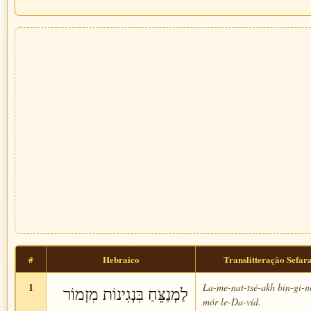
#
Hebraico
Translitteração Sefar
1
La-me-nat-tsé-akh bin-gi-n
לַמְנַצֵּחַ בִּנְגִינוֹת מִזְמוֹר
mór le-Da-víd.