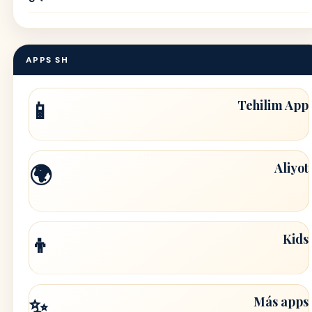
APPS SH
📱
Tehilim App
Aliyot
🌍
👦
Kids
✨
Más apps