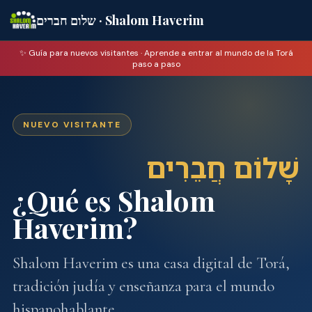
שלום חברים · Shalom Haverim
✨ Guía para nuevos visitantes · Aprende a entrar al mundo de la Torá
paso a paso
NUEVO VISITANTE
שָׁלוֹם חֲבֵרִים
¿Qué es Shalom
Haverim?
Shalom Haverim es una casa digital de Torá,
tradición judía y enseñanza para el mundo
hispanohablante.