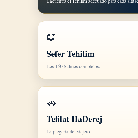
Encuentra el Tehilim adecuado para cada situa
📖
Sefer Tehilim
Los 150 Salmos completos.
🚗
Tefilat HaDerej
La plegaria del viajero.