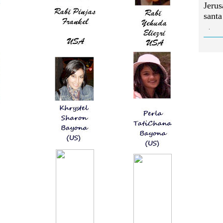
Jerus
santa
.