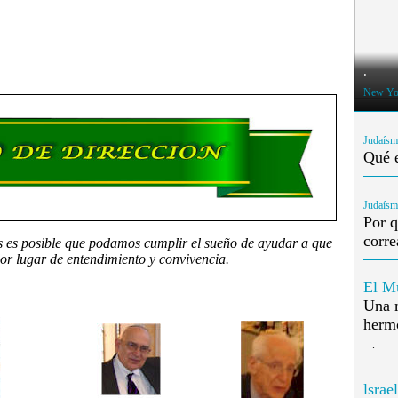
.
New Yo
Judaís
Qué 
Judaís
Por q
corre
s es posible que podamos cumplir el sueño de ayudar a que
or lugar de entendimiento y convivencia.
El M
Una m
herm
.
lsrael