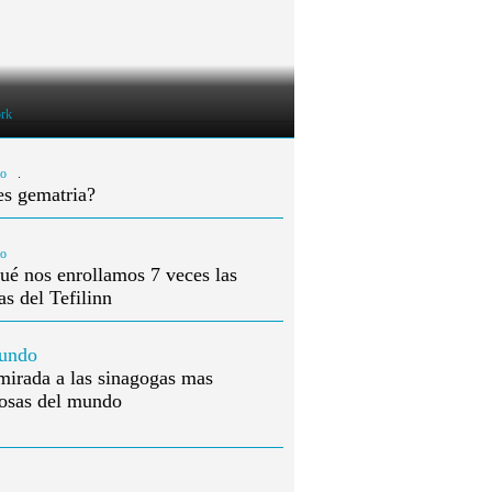
rk
mo
.
es gematria?
mo
ué nos enrollamos 7 veces las
as del Tefilinn
undo
irada a las sinagogas mas
osas del mundo