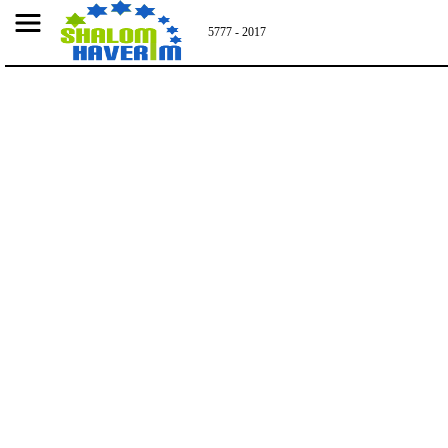
script async
5777 - 2017
src="//pagead2.googlesyndication.com/pagead/js/adsbygoogle.js">
NEW YORK
Celebracion de Shabat