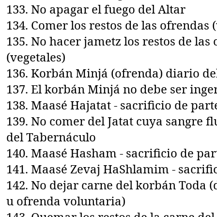
133. No apagar el fuego del Altar
134. Comer los restos de las ofrendas 
135. No hacer jametz los restos de las
(vegetales)
136. Korbán Minjá (ofrenda) diario d
137. El korbán Minjá no debe ser inge
138. Maasé Hajatat - sacrificio de par
139. No comer del Jatat cuya sangre f
del Tabernáculo
140. Maasé Hasham - sacrificio de par
141. Maasé Zevaj HaShlamim - sacrifi
142. No dejar carne del korbán Toda 
u ofrenda voluntaria)
143. Quemar los restos de la carne del 