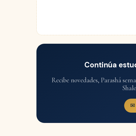
Continúa estu
Recibe novedades, Parashá seman
Shal
✉️