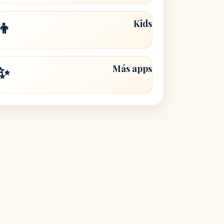
👦
Kids
✨
Más apps