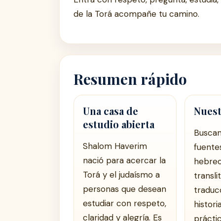
de la Torá acompañe tu camino.
Resumen rápido
Una casa de
Nuest
estudio abierta
Busca
Shalom Haverim
fuentes
nació para acercar la
hebreo
Torá y el judaísmo a
transli
personas que desean
traduc
estudiar con respeto,
histor
claridad y alegría. Es
prácti