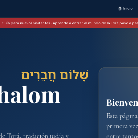
🏠 Inicio
 Guía para nuevos visitantes · Aprende a entrar al mundo de la Torá paso a pa
שָׁלוֹם חֲבֵרִים
Shalom
Bienven
Esta página
primera vez
e Torá, tradición judía y
entre tanto