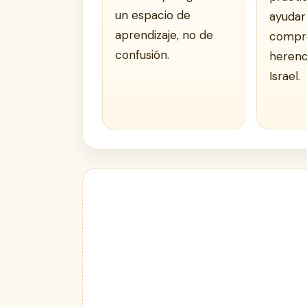
un espacio de
ayudar 
aprendizaje, no de
compre
confusión.
herenci
Israel.