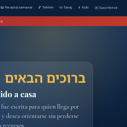
📖 Parashá semanal
🎵 Tehilim
📜 Tanaj
👦 Kids
✉️ Suscribirse
so
ברוכים הבאים
ido a casa
 fue escrita para quien llega por
 y desea orientarse sin perderse
s recursos.