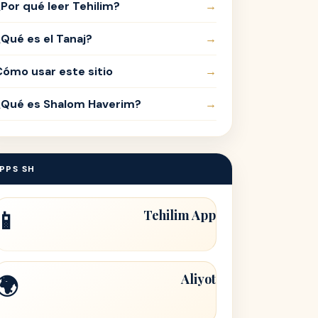
¿Por qué leer Tehilim?
→
¿Qué es el Tanaj?
→
Cómo usar este sitio
→
¿Qué es Shalom Haverim?
→
PPS SH
📱
Tehilim App
Aliyot
🌍