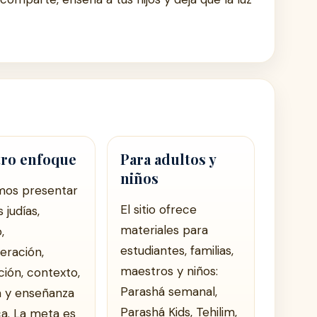
ro enfoque
Para adultos y
niños
mos presentar
El sitio ofrece
 judías,
materiales para
,
estudiantes, familias,
teración,
maestros y niños:
ción, contexto,
Parashá semanal,
ia y enseñanza
Parashá Kids, Tehilim,
ca. La meta es