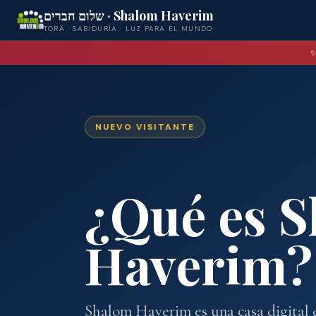
שלום חברים · Shalom Haverim
TORÁ · SABIDURÍA · LUZ PARA EL MUNDO
✨
NUEVO VISITANTE
¿Qué es 
Haverim?
Shalom Haverim es una casa digital d