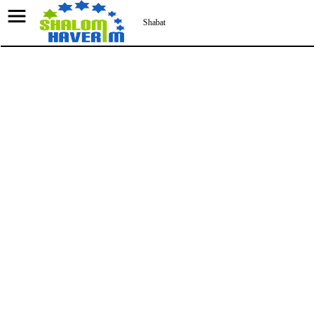
script async src="//pagead2.googlesyndication.com/pagead/js/adsbygo
Shabat
Celebracion de Shabat
NEW YORK