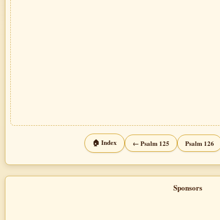
🏠 Index
← Psalm 125
Psalm 126
Sponsors