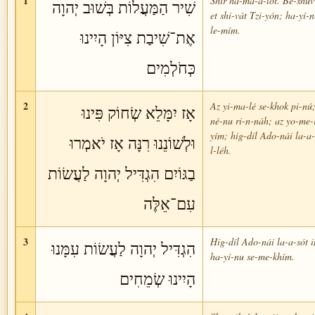
1
Shír ha-ma-a-lót. Be-shú
שִׁיר הַמַּעֲלוֹת בְּשׁוּב יְהוָה
et shi-vát Tzi-yón; ha-yí-
le-mím.
אֶת־שִׁיבַת צִיּוֹן הָיִינוּ
כְּחֹלְמִים
2
Az yi-ma-lé se-khok pi-nú;
אָז יִמָּלֵא שְׂחוֹק פִּינוּ
né-nu ri-n-náh; az yo-me-
yím; hig-díl Ado-nái la-a-
וּלְשׁוֹנֵנוּ רִנָּה אָז יֹאמְרוּ
l-léh.
בַגּוֹיִם הִגְדִּיל יְהוָה לַעֲשׂוֹת
עִם־אֵלֶּה
3
Hig-díl Ado-nái la-a-sót
הִגְדִּיל יְהוָה לַעֲשׂוֹת עִמָּנוּ
ha-yí-nu se-me-khím.
הָיִינוּ שְׂמֵחִים