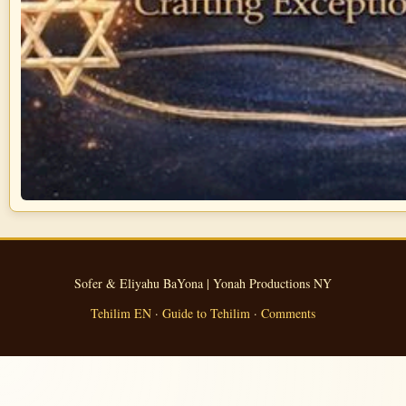
Sofer & Eliyahu BaYona | Yonah Productions NY
Tehilim EN
·
Guide to Tehilim
·
Comments