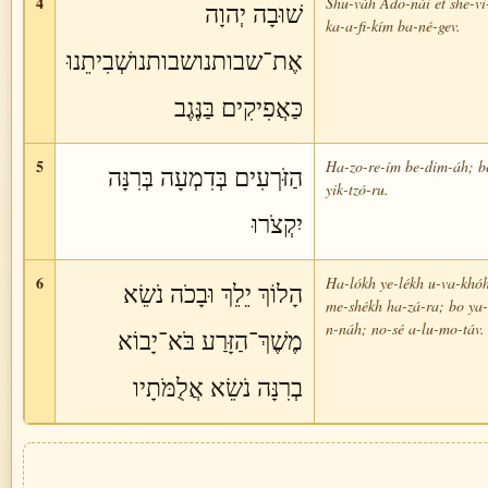
4
Shu-váh Ado-nái et she-vi
שׁוּבָה יְהוָה
ka-a-fi-kím ba-né-gev.
אֶת־שבותנושבותנושְׁבִיתֵנוּ
כַּאֲפִיקִים בַּנֶּגֶב
5
Ha-zo-re-ím be-dim-áh; b
הַזֹּרְעִים בְּדִמְעָה בְּרִנָּה
yik-tzó-ru.
יִקְצֹרוּ
6
Ha-lókh ye-lékh u-va-khóh
הָלוֹךְ יֵלֵךְ וּבָכֹה נֹשֵׂא
me-shékh ha-zá-ra; bo ya-
n-náh; no-sé a-lu-mo-táv.
מֶשֶׁךְ־הַזָּרַע בֹּא־יָבוֹא
בְרִנָּה נֹשֵׂא אֲלֻמֹּתָיו