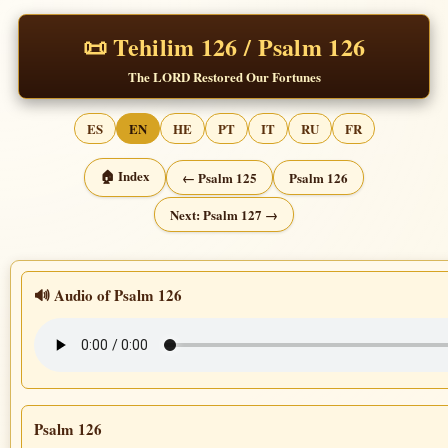
📜 Tehilim 126 / Psalm 126
The LORD Restored Our Fortunes
ES
EN
HE
PT
IT
RU
FR
🏠 Index
← Psalm 125
Psalm 126
Next: Psalm 127 →
🔊 Audio of Psalm 126
Psalm 126