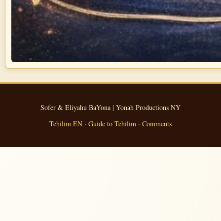
Sofer & Eliyahu BaYona | Yonah Productions NY
Tehilim EN
·
Guide to Tehilim
·
Comments