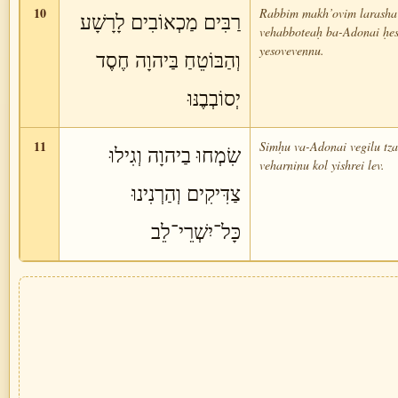
10
Rabbim makh’ovim larasha
רַבִּים מַכְאוֹבִים לָרָשָׁע
vehabboteaḥ ba-Adonai ḥe
yesovevennu.
וְהַבּוֹטֵחַ בַּיהוָה חֶסֶד
יְסוֹבְבֶנּוּ
11
Simḥu va-Adonai vegilu tz
שִׂמְחוּ בַיהוָה וְגִילוּ
veharninu kol yishrei lev.
צַדִּיקִים וְהַרְנִינוּ
כָּל־יִשְׁרֵי־לֵב