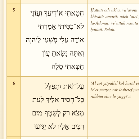
5
Ḥattati odi‘akha, va‘avoni 
חַטָּאתִי אוֹדִיעֲךָ וַעֲוֹנִי
khissiti; amarti: odeh ‘alei
la-Adonai; ve’attah nasata
לֹא־כִסִּיתִי אָמַרְתִּי
ḥattati. Selah.
אוֹדֶה עֲלֵי פְשָׁעַי לַיהוָה
וְאַתָּה נָשָׂאתָ עֲוֹן
חַטָּאתִי סֶלָה
6
‘Al zot yitpallel kol ḥasid e
עַל־זֹאת יִתְפַּלֵּל
le‘et metzo; rak leshetef m
rabbim elav lo yaggi‘u.
כָּל־חָסִיד אֵלֶיךָ לְעֵת
מְצֹא רַק לְשֵׁטֶף מַיִם
רַבִּים אֵלָיו לֹא יַגִּיעוּ