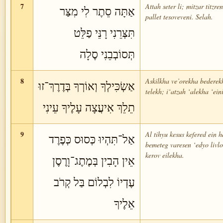
7
Attah seter li; mitzar titzre
אַתָּה סֵתֶר לִי מִצַּר
pallet tesoveveni. Selah.
תִּצְּרֵנִי רָנֵּי פַלֵּט
תְּסוֹבְבֵנִי סֶלָה
8
Askilkha ve’orekha bederek
אַשְׂכִּילְךָ וְאוֹרְךָ בְּדֶרֶךְ־זוּ
telekh; i‘atzah ‘alekha ‘eini
תֵלֵךְ אִיעֲצָה עָלֶיךָ עֵינִי
9
Al tihyu kesus kefered ein h
אַל־תִּהְיוּ כְּסוּס כְּפֶרֶד
bemeteg varesen ‘edyo livl
kerov eilekha.
אֵין הָבִין בְּמֶתֶג־וָרֶסֶן
עֶדְיוֹ לִבְלוֹם בַּל קְרֹב
אֵלֶיךָ