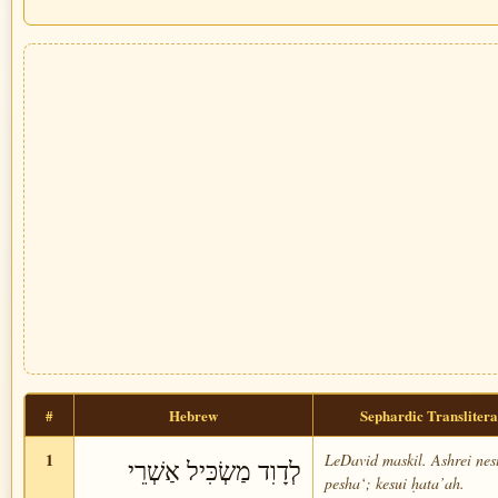
#
Hebrew
Sephardic Translitera
1
LeDavid maskil. Ashrei nes
לְדָוִד מַשְׂכִּיל אַשְׁרֵי
pesha‘; kesui ḥata’ah.