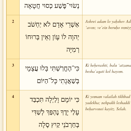
נְשׂוּי־פֶּשַׁע כְּסוּי חֲטָאָה
2
Ashrei adam lo yaḥshov Ad
אַשְׁרֵי אָדָם לֹא יַחְשֹׁב
‘avon; ve’ein beruḥo remiy
יְהוָה לוֹ עָוֹן וְאֵין בְּרוּחוֹ
רְמִיָּה
3
Ki heḥerashti, balu ‘atzama
כִּי־הֶחֱרַשְׁתִּי בָּלוּ עֲצָמָי
besha’agati kol hayom.
בְּשַׁאֲגָתִי כָּל־הַיּוֹם
4
Ki yomam valailah tikhbad 
כִּי יוֹמָם וָלַיְלָה תִּכְבַּד
yadekha; nehpakh leshaddi
beḥarvonei kayitz. Selah.
עָלַי יָדֶךָ נֶהְפַּךְ לְשַׁדִּי
בְּחַרְבֹנֵי קַיִץ סֶלָה