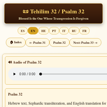
📜 Tehilim 32 / Psalm 32
Blessed Is the One Whose Transgression Is Forgiven
ES
EN
HE
PT
IT
RU
FR
🏠 Index
← Psalm 31
Psalm 32
Next: Psalm 33 →
🔊 Audio of Psalm 32
Psalm 32
Hebrew text, Sephardic transliteration, and English translation for