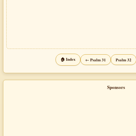
🏠 Index
← Psalm 31
Psalm 32
Sponsors