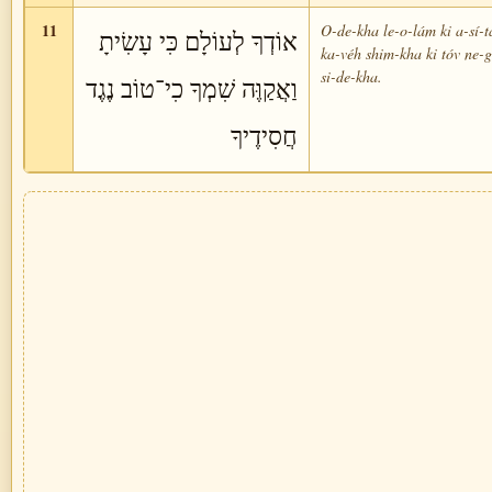
11
O-de-kha le-o-lám ki a-sí-t
אוֹדְךָ לְעוֹלָם כִּי עָשִׂיתָ
ka-véh shim-kha ki tóv ne-
si-de-kha.
וַאֲקַוֶּה שִׁמְךָ כִי־טוֹב נֶגֶד
חֲסִידֶיךָ