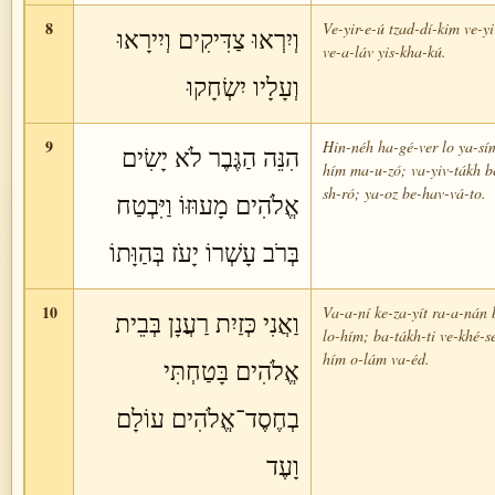
8
Ve-yir-e-ú tzad-dí-kim ve-yi
וְיִרְאוּ צַדִּיקִים וְיִירָאוּ
ve-a-láv yis-kha-kú.
וְעָלָיו יִשְׂחָקוּ
9
Hin-néh ha-gé-ver lo ya-sí
הִנֵּה הַגֶּבֶר לֹא יָשִׂים
hím ma-u-zó; va-yiv-tákh b
sh-ró; ya-oz be-hav-vá-to.
אֱלֹהִים מָעוּזּוֹ וַיִּבְטַח
בְּרֹב עָשְׁרוֹ יָעֹז בְּהַוָּתוֹ
10
Va-a-ní ke-za-yít ra-a-nán 
וַאֲנִי כְּזַיִת רַעֲנָן בְּבֵית
lo-hím; ba-tákh-ti ve-khé-s
hím o-lám va-éd.
אֱלֹהִים בָּטַחְתִּי
בְחֶסֶד־אֱלֹהִים עוֹלָם
וָעֶד