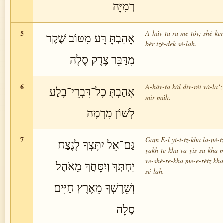
רְמִיָּה
5
A-háv-ta ra me-tóv; shé-ke
אָהַבְתָּ רָּע מִטּוֹב שֶׁקֶר
bér tzé-dek sé-lah.
מִדַּבֵּר צֶדֶק סֶלָה
6
A-háv-ta kál div-réi vá-la‘;
אָהַבְתָּ כָל־דִּבְרֵי־בָלַע
mir-máh.
לְשׁוֹן מִרְמָה
7
Gam E-l yi-t-tz-kha la-né-t
גַּם־אֵל יִתָּצְךָ לָנֶצַח
yakh-te-kha va-yis-sa-kha 
ve-shé-re-kha me-e-rétz kh
יַחְתְּךָ וְיִסָּחֲךָ מֵאֹהֶל
sé-lah.
וְשֵׁרֶשְׁךָ מֵאֶרֶץ חַיִּים
סֶלָה