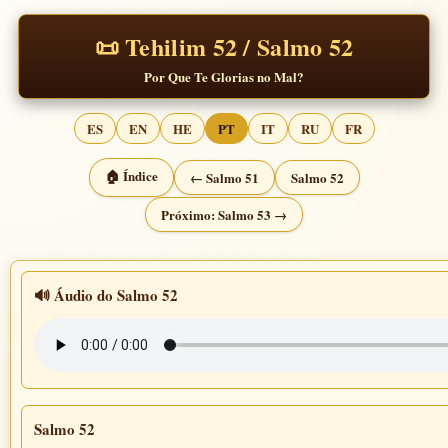
📜 Tehilim 52 / Salmo 52
Por Que Te Glorias no Mal?
ES
EN
HE
PT
IT
RU
FR
🏠 Índice
← Salmo 51
Salmo 52
Próximo: Salmo 53 →
🔊 Áudio do Salmo 52
Salmo 52