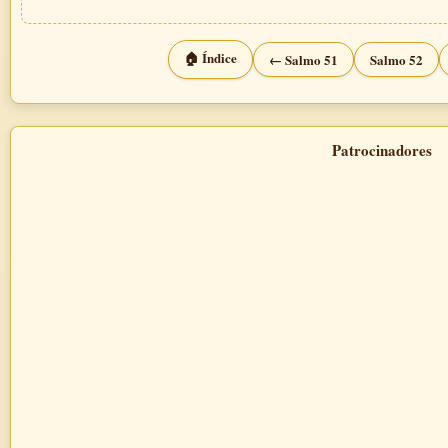
🏠 Índice
← Salmo 51
Salmo 52
Patrocinadores