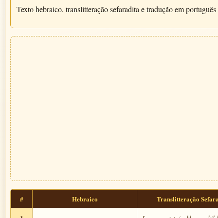
Texto hebraico, translitteração sefaradita e tradução em português 
#
Hebraico
Translitteração Sefar