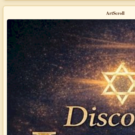
ArtScroll