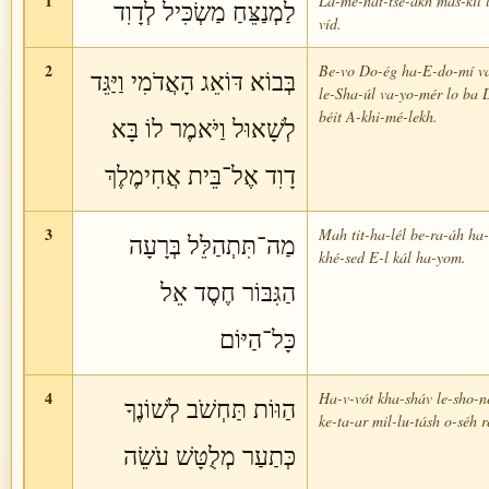
1
La-me-nat-tsé-akh mas-kíl 
לַמְנַצֵּחַ מַשְׂכִּיל לְדָוִד
víd.
2
Be-vo Do-ég ha-E-do-mí v
בְּבוֹא דּוֹאֵג הָאֲדֹמִי וַיַּגֵּד
le-Sha-úl va-yo-mér lo ba 
béit A-khi-mé-lekh.
לְשָׁאוּל וַיֹּאמֶר לוֹ בָּא
דָוִד אֶל־בֵּית אֲחִימֶלֶךְ
3
Mah tit-ha-lél be-ra-áh ha-
מַה־תִּתְהַלֵּל בְּרָעָה
khé-sed E-l kál ha-yom.
הַגִּבּוֹר חֶסֶד אֵל
כָּל־הַיּוֹם
4
Ha-v-vót kha-sháv le-sho-n
הַוּוֹת תַּחְשֹׁב לְשׁוֹנֶךָ
ke-ta-ar mil-lu-tásh o-séh 
כְּתַעַר מְלֻטָּשׁ עֹשֵׂה