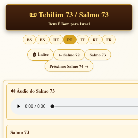
📜 Tehilim 73 / Salmo 73
Deus É Bom para Israel
ES
EN
HE
PT
IT
RU
FR
🏠 Índice
← Salmo 72
Salmo 73
Próximo: Salmo 74 →
🔊 Áudio do Salmo 73
Salmo 73