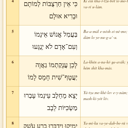
4
Ki ein kha-r-tzu-bót le-mo-
כִּי אֵין חַרְצֻבּוֹת לְמוֹתָם
va-rí u-lám.
וּבָרִיא אוּלָם
5
Ba-a-mál e-nósh ei-né-mo;
בַּעֲמַל אֱנוֹשׁ אֵינֵמוֹ
dám lo ye-nu-g-a‘-u.
וְעִם־אָדָם לֹא יְנֻגָּעוּ
6
La-khén a-na-kó ga-aváh; y
לָכֵן עֲנָקַתְמוֹ גַאֲוָה
hém shít kha-más.
יַעֲטָף־שִׁית חָמָס לָמוֹ
7
Yá-tza me-khé-lev e-y-nám;
יָצָא מֵחֵלֶב עֵינֵמוֹ עָבְרוּ
mash-ki-yót lév.
מַשְׂכִּיּוֹת לֵבָב
8
Ya-mí-ku va-ye-dab-be-rú v
יָמִיקוּ וִידַבְּרוּ בְרָע עֹשֶׁק