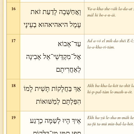
16
Va-a-kha-she-váh la-da-at 
וָאֲחַשְּׁבָה לָדַעַת זֹאת
mál hi be-e-n-ái.
עָמָל היאהיאהוּא בְעֵינָי
17
Ad a-vó el mik-da-shéi E-l;
עַד־אָבוֹא
la-a-kha-ri-tám.
אֶל־מִקְדְּשֵׁי־אֵל אָבִינָה
לְאַחֲרִיתָם
18
Akh ba-kha-la-kót ta-shít l
אַךְ בַּחֲלָקוֹת תָּשִׁית לָמוֹ
hi-p-pal-tám le-mash-u-ót.
הִפַּלְתָּם לְמַשּׁוּאוֹת
19
Ekh ha-yú le-sha-m-máh ke
אֵיךְ הָיוּ לְשַׁמָּה כְרָגַע
sa-fú ta-mú min-bal-la-hót.
סָפוּ תַמּוּ מִן־בַּלָּהוֹת