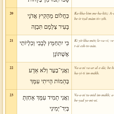
20
Ka-kha-lóm me-ha-kítz; A-
כַּחֲלוֹם מֵהָקִיץ אֲדֹנָי
be-ír tzal-mám tiv-zéh.
בָּעִיר צַלְמָם תִּבְזֶה
21
Ki yit-kha-métz le-va-ví; ve
כִּי יִתְחַמֵּץ לְבָבִי וְכִלְיוֹתַי
t-ái esh-to-nán.
אֶשְׁתּוֹנָן
22
Va-a-ní va-ar al e-dá; be-
וַאֲנִי־בַעַר וְלֹא אֵדָע
ha-yí-ti im-mákh.
בְּהֵמוֹת הָיִיתִי עִמָּךְ
23
Va-a-ní ta-míd im-mákh; a
וַאֲנִי תָמִיד עִמָּךְ אָחַזְתָּ
be-yad ye-mi-ní.
בְּיַד־יְמִינִי