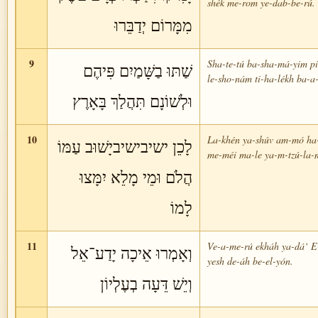
shék me-rom ye-dab-be-rú.
מִמָּרוֹם יְדַבֵּרוּ
9
Sha-te-tú ba-sha-má-yim p
שַׁתּוּ בַשָּׁמַיִם פִּיהֶם
le-sho-nám ti-ha-lékh ba-a-
וּלְשׁוֹנָם תִּהֲלַךְ בָּאָרֶץ
10
La-khén ya-shúv am-mó ha
לָכֵן ישיבישיביָשׁוּב עַמּוֹ
me-méi ma-le ya-m-tzú-la-
הֲלֹם וּמֵי מָלֵא יִמָּצוּ
לָמוֹ
11
Ve-a-me-rú ekháh ya-dá‘ E-
וְאָמְרוּ אֵיכָה יָדַע־אֵל
yesh de-áh be-el-yón.
וְיֵשׁ דֵּעָה בְעֶלְיוֹן