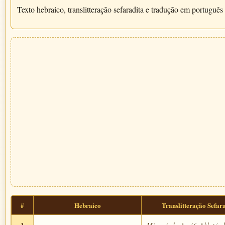
Texto hebraico, translitteração sefaradita e tradução em português 
#
Hebraico
Translitteração Sefar