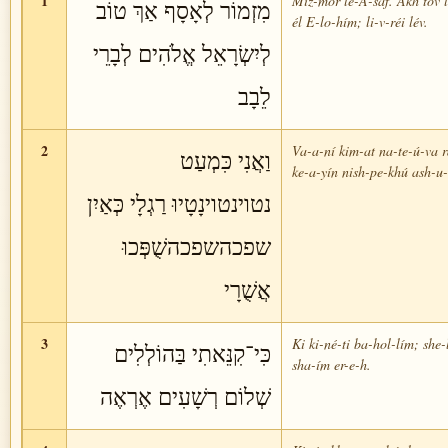
1
Miz-mór le-A-sáf. Akh tóv l
מִזְמוֹר לְאָסָף אַךְ טוֹב
él E-lo-hím; li-v-réi lév.
לְיִשְׂרָאֵל אֱלֹהִים לְבָרֵי
לֵבָב
2
Va-a-ní kim-at na-te-ú-va r
וַאֲנִי כִּמְעַט
ke-a-yín nish-pe-khú ash-u-
נטוינטוינָטָיוּ רַגְלָי כְּאַיִן
שפכהשפכהשֻׁפְּכוּ
אֲשֻׁרָי
3
Ki ki-né-ti ba-hol-lím; she-
כִּי־קִנֵּאתִי בַּהוֹלְלִים
sha-ím er-e-h.
שְׁלוֹם רְשָׁעִים אֶרְאֶה