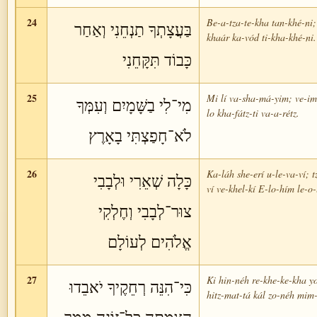
24
Be-a-tza-te-kha tan-khé-ni;
בַּעֲצָתְךָ תַנְחֵנִי וְאַחַר
khaár ka-vód ti-kha-khé-ni.
כָּבוֹד תִּקָּחֵנִי
25
Mi lí va-sha-má-yim; ve-i
מִי־לִי בַשָּׁמָיִם וְעִמְּךָ
lo kha-fátz-ti va-a-rétz.
לֹא־חָפַצְתִּי בָאָרֶץ
26
Ka-láh she-erí u-le-va-ví; t
כָּלָה שְׁאֵרִי וּלְבָבִי
ví ve-khel-kí E-lo-hím le-o
צוּר־לְבָבִי וְחֶלְקִי
אֱלֹהִים לְעוֹלָם
27
Ki hin-néh re-khe-ke-kha y
כִּי־הִנֵּה רְחֵקֶיךָ יֹאבֵדוּ
hitz-mat-tá kál zo-néh mim