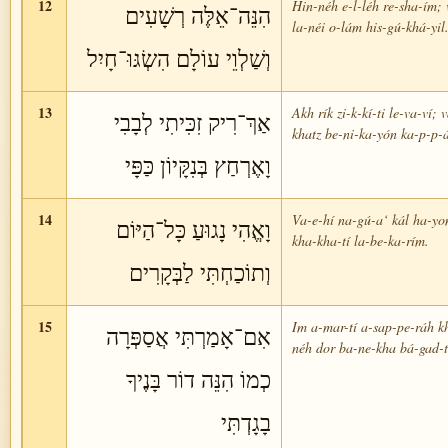
12
Hin-néh e-l-léh re-sha-ím; 
הִנֵּה־אֵלֶּה רְשָׁעִים
la-néi o-lám his-gú-khá-yil
וְשַׁלְוֵי עוֹלָם הִשְׂגּוּ־חָיִל
13
Akh rík zi-k-kí-ti le-va-ví; v
אַךְ־רִיק זִכִּיתִי לְבָבִי
khatz be-ni-ka-yón ka-p-p-á
וָאֶרְחַץ בְּנִקָּיוֹן כַּפָּי
14
Va-e-hí na-gú-a‘ kál ha-yo
וָאֱהִי נָגוּעַ כָּל־הַיּוֹם
kha-kha-tí la-be-ka-rím.
וְתוֹכַחְתִּי לַבְּקָרִים
15
Im a-mar-tí a-sap-pe-ráh k
אִם־אָמַרְתִּי אֲסַפְּרָה
néh dor ba-ne-kha bá-gad-t
כְמוֹ הִנֵּה דוֹר בָּנֶיךָ
בָגָדְתִּי