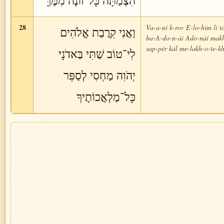
הִצְמַתָּה כָּל־זוֹנֶה מִמֶּךָּ
28
Va-a-ní k-rov E-lo-hím lí tó
וַאֲנִי קִרֲבַת אֱלֹהִים
ba-A-do-n-ái Ado-nái makh-
sap-pér kál me-lakh-o-te-k
לִי־טוֹב שַׁתִּי בַּאדֹנָי
יְהֹוִה מַחְסִי לְסַפֵּר
כָּל־מַלְאֲכוֹתֶיךָ