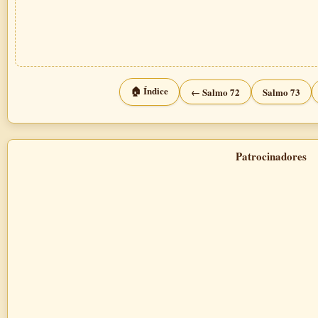
🏠 Índice
← Salmo 72
Salmo 73
Patrocinadores